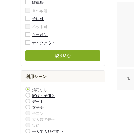
駐車場
食べ放題
子供可
ペット可
クーポン
テイクアウト
絞り込む
利用シーン
指定なし
家族・子供と
デート
女子会
合コン
大人数の宴会
接待
一人で入りやすい