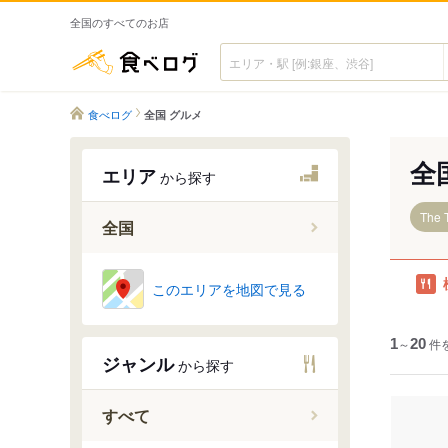
全国のすべてのお店
食べログ
食べログ
全国 グルメ
全
エリア
から探す
The 
全国
このエリアを地図で見る
1
～
20
件
ジャンル
から探す
すべて