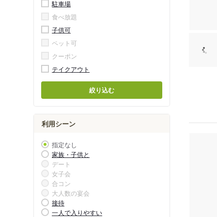
駐車場
食べ放題
子供可
ペット可
クーポン
テイクアウト
絞り込む
利用シーン
指定なし
家族・子供と
デート
女子会
合コン
大人数の宴会
接待
一人で入りやすい