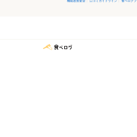
機能改善要望
|
口コミガイドライン
|
食べログプ