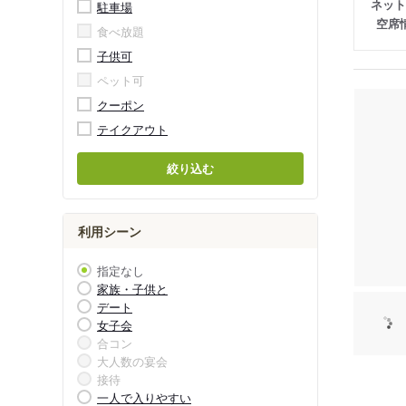
ネット
駐車場
空席
食べ放題
子供可
ペット可
クーポン
テイクアウト
絞り込む
利用シーン
指定なし
家族・子供と
デート
女子会
合コン
大人数の宴会
接待
一人で入りやすい