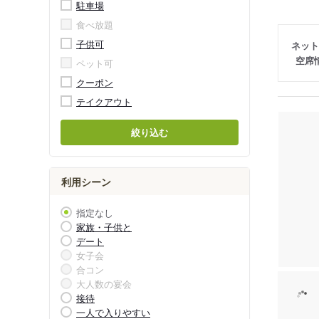
駐車場
食べ放題
子供可
ネット
空席
ペット可
クーポン
テイクアウト
絞り込む
利用シーン
指定なし
家族・子供と
デート
女子会
合コン
大人数の宴会
接待
一人で入りやすい