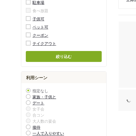
駐車場
食べ放題
子供可
ペット可
クーポン
テイクアウト
絞り込む
利用シーン
指定なし
家族・子供と
デート
女子会
合コン
大人数の宴会
接待
一人で入りやすい