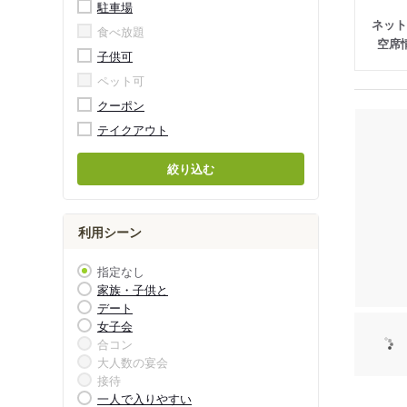
駐車場
ネット
食べ放題
空席
子供可
ペット可
クーポン
テイクアウト
絞り込む
利用シーン
指定なし
家族・子供と
デート
女子会
合コン
大人数の宴会
接待
一人で入りやすい