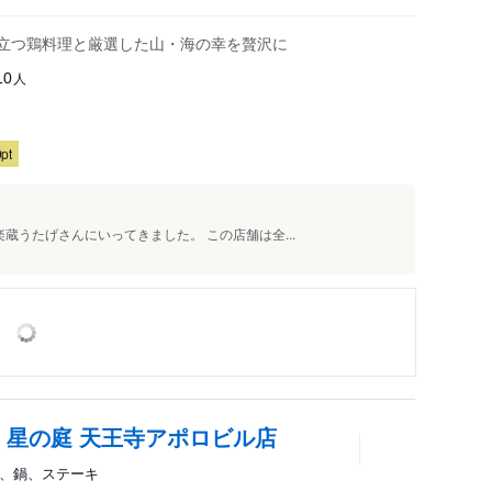
オ プラザ館
引立つ鶏料理と厳選した山・海の幸を贅沢に
人
10
pt
蔵うたげさんにいってきました。 この店舗は全...
 星の庭 天王寺アポロビル店
屋、鍋、ステーキ