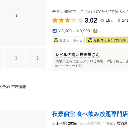
O 本館
あべのハルカス近鉄本店
天王寺ミ
モダン個室で、こだわりの"炙り"で旨み
3.02
人
15
14
￥3,000～￥3,999
-
貯まる・使える
初回ネット予約で1,000
レベルの高い居酒屋さん
大阪天王寺にあるアポロビル地下2階にある、楽
ポチティー (759)
by
ト予約
空席情報
夜景個室 食べ飲み放題専門店
天王寺駅 283m
(天王寺駅前駅 118m)
/ 居酒