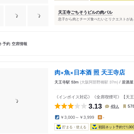
天王寺ごちそうビルの肉バル
息子から肉とチーズ食べたいとリクエストがあり予
ト予約
空席情報
肉×魚×日本酒 照 天王寺店
天王寺駅 53m
(大阪阿部野橋駅 37m)
/ 居酒
《インボイス対応》《全席喫煙可》【天王
3.13
人
49
57
￥3,000～￥3,999
-
貯まる・使える
初回ネット予約で1,000