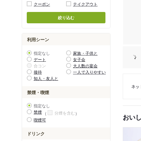
クーポン
テイクアウト
絞り込む
利用シーン
指定なし
家族・子供と
デート
女子会
合コン
大人数の宴会
接待
一人で入りやすい
知人・友人と
ネッ
禁煙・喫煙
指定なし
禁煙
分煙を含む
おい
喫煙可
ドリンク