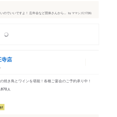
のでいいですよ！ 忘年会など団体さんから...
ママシズ(1726)
by
王寺店
ン
の焼き鳥とワインを堪能！各種ご宴会のご予約承り中！
人
1870
pt