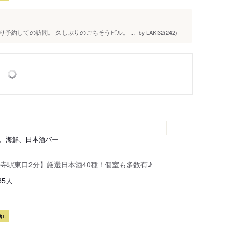
約しての訪問。 久しぶりのごちそうビル。 ...
LAKI32(242)
by
屋、海鮮、日本酒バー
寺駅東口2分】厳選日本酒40種！個室も多数有♪
人
85
pt