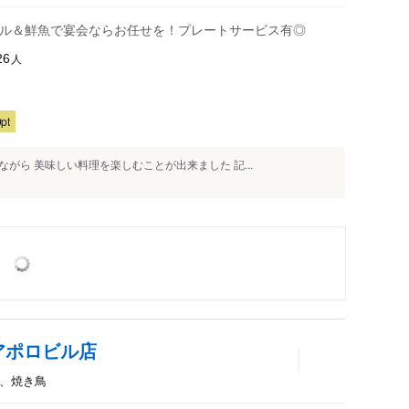
肉バル＆鮮魚で宴会ならお任せを！プレートサービス有◎
人
26
pt
がら 美味しい料理を楽しむことが出来ました 記...
アポロビル店
屋、焼き鳥