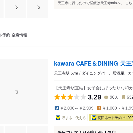
天王寺に行ったので昼飯は天王寺mioへ。 こち
ト予約
空席情報
kawara CAFE＆DINING 
天王寺駅 57m / ダイニングバー、居酒屋、カ
【天王寺駅直結】女子会にぴったりな和カ
3.29
人
96
63
￥2,000～￥2,999
￥1,000～￥1,9
貯まる・使える
初回ネット予約で1,000
平日でも客入りが良い￼人気店