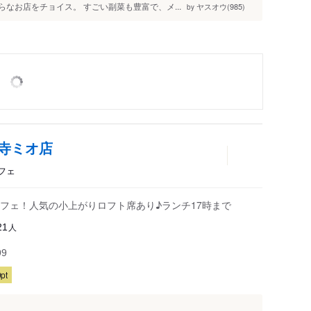
らなお店をチョイス。 すごい副菜も豊富で、メ...
ヤスオウ(985)
by
天王寺ミオ店
フェ
フェ！人気の小上がりロフト席あり♪ランチ17時まで
人
21
99
pt