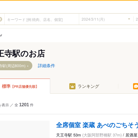
メ
王寺駅のお店
詳細条件
駅(周辺800m)
標準
ランキング
【PR店舗優先順】
を表示
／
全
1201
件
全席個室 楽蔵 あべのごちそう
天王寺駅 53m
(大阪阿部野橋駅 37m)
/ 居酒