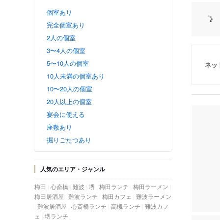
個室あり
完全個室あり
2人の個室
3〜4人の個室
5〜10人の個室
ネッ
10人未満の個室あり
10〜20人の個室
20人以上の個室
宴会に使える
座敷あり
掘りごたつあり
人気のエリア・ジャンル
梅田
心斎橋
難波
堺
梅田ランチ
梅田ラーメン
梅田居酒屋
難波ランチ
梅田カフェ
難波ラーメン
難波居酒屋
心斎橋ランチ
高槻ランチ
難波カフ
ェ
堺ランチ