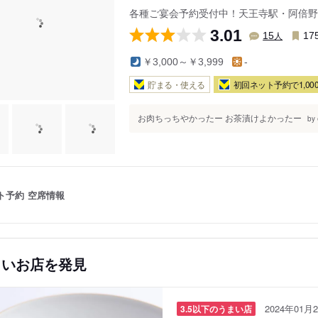
各種ご宴会予約受付中！天王寺駅・阿倍野2分！
3.01
人
15
17
￥3,000～￥3,999
-
貯まる・使える
初回ネット予約で1,000
お肉ちっちやかったー お茶漬けよかったー
by
ト予約
空席情報
しいお店を発見
2024年01月2
3.5以下のうまい店