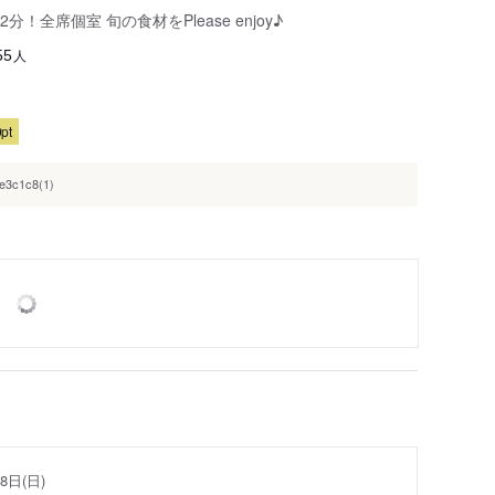
全席個室 旬の食材をPlease enjoy♪
人
55
pt
e3c1c8(1)
8日(日)