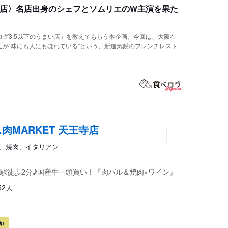
い店〉名店出身のシェフとソムリエのW主演を果た
グ3.5以下のうまい店」を教えてもらう本企画。今回は、大阪在
が“味にも人にもほれている”という、新進気鋭のフレンチレスト
.肉MARKET 天王寺店
屋、焼肉、イタリアン
駅徒歩2分♪国産牛一頭買い！『肉バル＆焼肉×ワイン』
人
52
pt