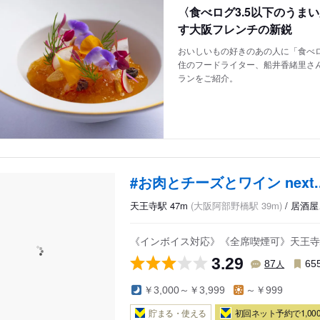
〈食べログ3.5以下のうま
す大阪フレンチの新鋭
おいしいもの好きのあの人に「食べロ
住のフードライター、船井香緒里さん
ランをご紹介。
#お肉とチーズとワイン next.
天王寺駅 47m
(大阪阿部野橋駅 39m)
/ 居酒
《インボイス対応》《全席喫煙可》天王寺
3.29
人
87
65
￥3,000～￥3,999
～￥999
貯まる・使える
初回ネット予約で1,000