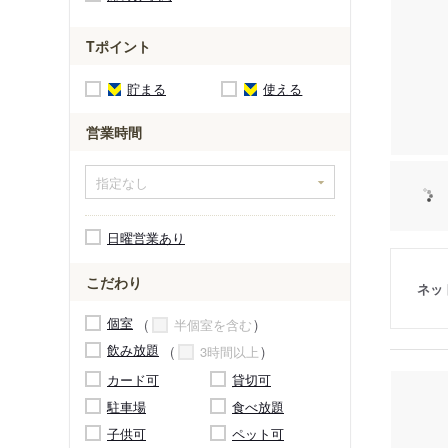
Tポイント
貯まる
使える
営業時間
日曜営業あり
こだわり
ネッ
個室
半個室を含む
飲み放題
3時間以上
カード可
貸切可
駐車場
食べ放題
子供可
ペット可