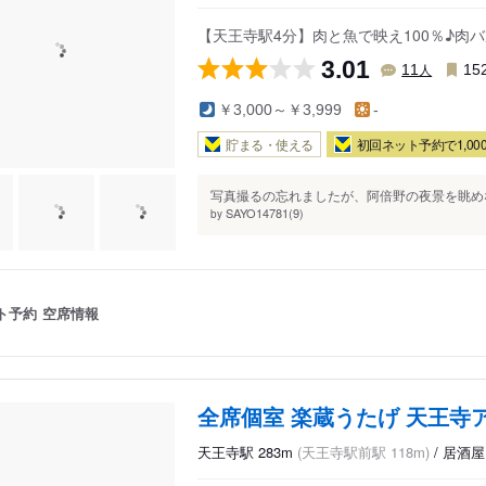
【天王寺駅4分】肉と魚で映え100％♪
3.01
人
11
15
￥3,000～￥3,999
-
貯まる・使える
初回ネット予約で1,000
写真撮るの忘れましたが、阿倍野の夜景を眺めな
SAYO14781(9)
by
ト予約
空席情報
全席個室 楽蔵うたげ 天王寺
天王寺駅 283m
(天王寺駅前駅 118m)
/ 居酒