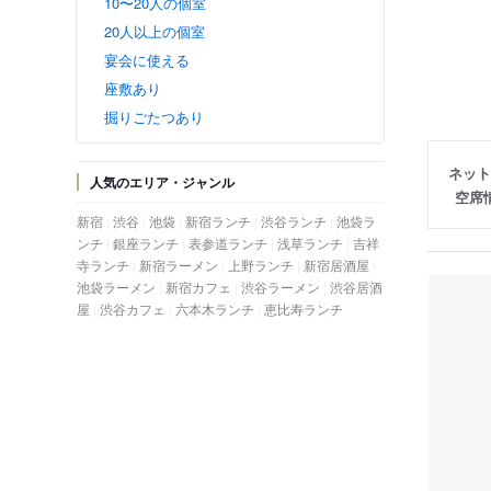
10〜20人の個室
20人以上の個室
宴会に使える
座敷あり
掘りごたつあり
ネット
人気のエリア・ジャンル
空席
新宿
渋谷
池袋
新宿ランチ
渋谷ランチ
池袋ラ
ンチ
銀座ランチ
表参道ランチ
浅草ランチ
吉祥
寺ランチ
新宿ラーメン
上野ランチ
新宿居酒屋
池袋ラーメン
新宿カフェ
渋谷ラーメン
渋谷居酒
屋
渋谷カフェ
六本木ランチ
恵比寿ランチ