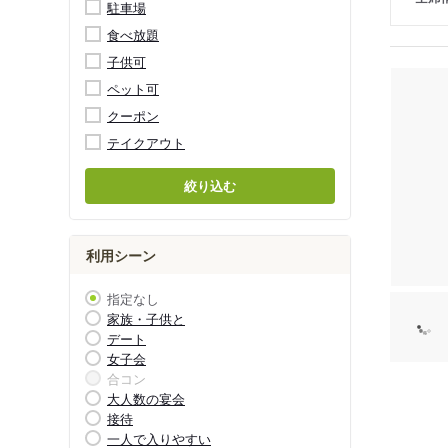
駐車場
食べ放題
子供可
ペット可
クーポン
テイクアウト
絞り込む
利用シーン
指定なし
家族・子供と
デート
女子会
合コン
大人数の宴会
接待
一人で入りやすい