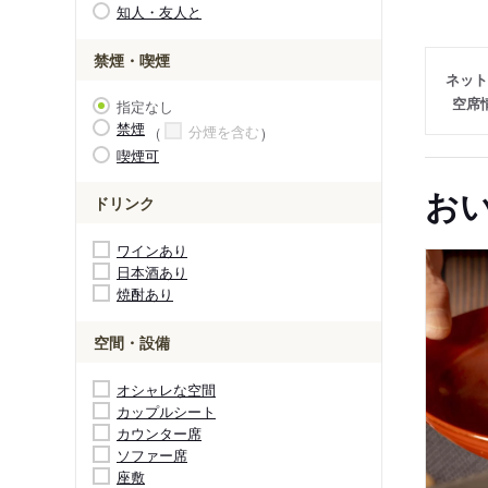
知人・友人と
禁煙・喫煙
ネット
空席
指定なし
禁煙
分煙を含む
喫煙可
お
ドリンク
ワインあり
日本酒あり
焼酎あり
空間・設備
オシャレな空間
カップルシート
カウンター席
ソファー席
座敷