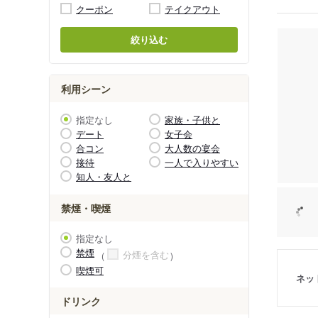
クーポン
テイクアウト
絞り込む
利用シーン
指定なし
家族・子供と
デート
女子会
合コン
大人数の宴会
接待
一人で入りやすい
知人・友人と
禁煙・喫煙
指定なし
禁煙
分煙を含む
喫煙可
ネッ
ドリンク