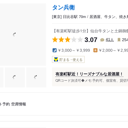
タン兵衛
[東京] 日比谷駅 70m / 居酒屋、牛タン、焼き
【有楽町駅徒歩1分】仙台牛タンと土鍋御
3.07
人
41
25
￥3,000～￥3,999
￥2,000～￥2,9
貯まる・使える
有楽町駅近！リーズナブルな居酒屋！
QRコード決済可◆メモ:予約可、個室有、貸切可.
ト予約
空席情報