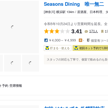
Seasons Dining 唯一無二
[神奈川] 横浜駅 134m / 居酒屋、日本料理
令和5年10月24日より営業時間を延長。
3.41
人
171
1
個室有
(4〜
￥4,000～￥4,999
-
貯まる・使える
初回ネット予約で1,000
スタッフの対応も丁寧で、個室で飲めるのも良い.
ト予約
空席情報