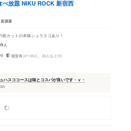
放題 NIKU ROCK 新宿西
コ、居酒屋
の前カットの本格シュラスコあり！
人
49
個室有
(4〜30人、30人以上可)
99
ュハスココースは味とコスパが良いです・ｖ・
532)