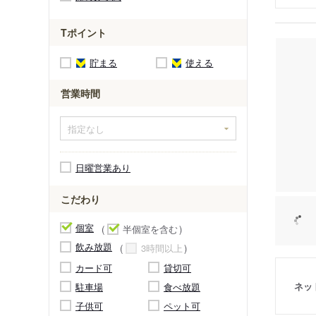
Tポイント
貯まる
使える
営業時間
日曜営業あり
こだわり
個室
半個室を含む
飲み放題
3時間以上
カード可
貸切可
ネッ
駐車場
食べ放題
子供可
ペット可