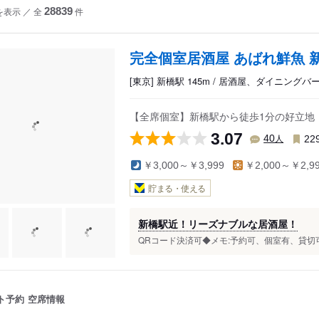
を表示
／
全
28839
件
完全個室居酒屋 あばれ鮮魚 
[東京] 新橋駅 145m / 居酒屋、ダイニング
【全席個室】新橋駅から徒歩1分の好立地
3.07
人
40
22
￥3,000～￥3,999
￥2,000～￥2,9
貯まる・使える
新橋駅近！リーズナブルな居酒屋！
QRコード決済可◆メモ:予約可、個室有、貸切可.
ト予約
空席情報