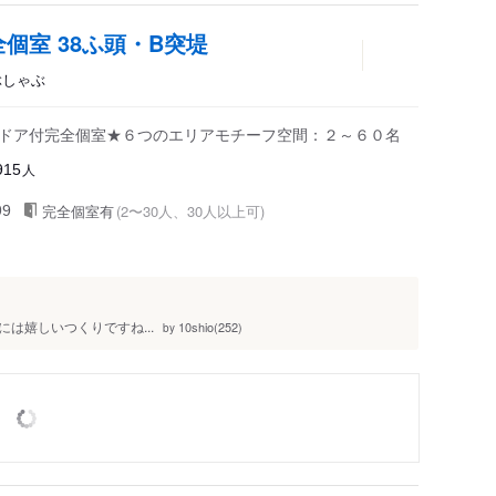
個室 38ふ頭・B突堤
ゃぶしゃぶ
・ドア付完全個室★６つのエリアモチーフ空間：２～６０名
人
915
完全個室有
(2〜30人、30人以上可)
99
は嬉しいつくりですね...
10shio(252)
by