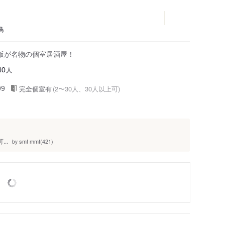
鳥
飯が名物の個室居酒屋！
人
40
完全個室有
(2〜30人、30人以上可)
99
..
smf mmf(421)
by