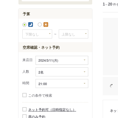
1
～
20
件
予算
～
空席確認・ネット予約
来店日
人数
時間
この条件で検索
ネット予約可（日時指定なし）
ネッ
席のみ予約