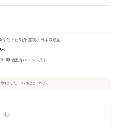
魚を使った刺身.充実の日本酒焼酎
人
0
個室有
(10〜20人可)
99
れました...
ちよこ0227(17)
by