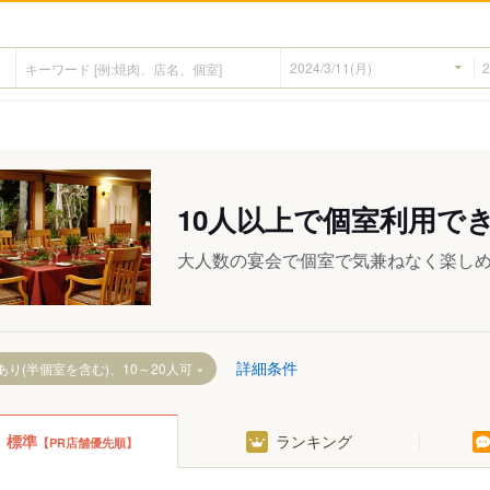
10人以上で個室利用で
大人数の宴会で個室で気兼ねなく楽し
詳細条件
あり(半個室を含む)、10～20人可
標準
ランキング
【PR店舗優先順】