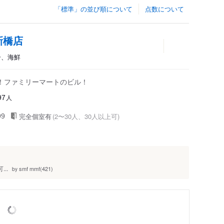
「標準」の並び順について
点数について
新橋店
バー、海鮮
！ファミリーマートのビル！
人
97
完全個室有
(2〜30人、30人以上可)
99
..
smf mmf(421)
by