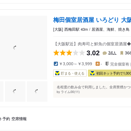
梅田個室居酒屋 いろどり 大
[大阪] 西梅田駅 43m / 居酒屋、海鮮、焼き鳥
【大阪駅近】肉寿司と鮮魚の個室居酒屋◆17
3.02
人
34
36
完全個室有
￥3,000～￥3,999
-
貯まる・使える
初回ネット予約で1,000
名程度の飲み会で利用しました。全席禁煙かつ個
ライム00(11)
by
ト予約
空席情報