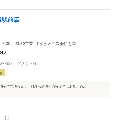
阪駅前店
:00～23:30営業！0次会＆二次会にも◎
人
64
(2〜30人、30人以上可)
pt
室で立地も良く、料理も値段相応程度ではあるため...