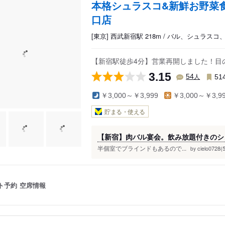
本格シュラスコ&新鮮お野菜食べ
口店
[東京] 西武新宿駅 218m / バル、シュラス
【新宿駅徒歩4分】営業再開しました！目
3.15
人
54
51
￥3,000～￥3,999
￥3,000～￥3,9
貯まる・使える
【新宿】肉バル宴会。飲み放題付きのシ
半個室でブラインドもあるので...
cielo0728(
by
ト予約
空席情報