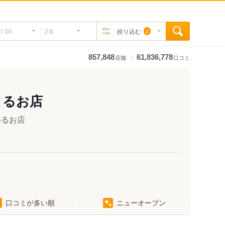
絞り込む
2
｜
857,848
61,836,778
店舗
口コミ
きるお店
めるお店
口コミが多い順
ニューオープン