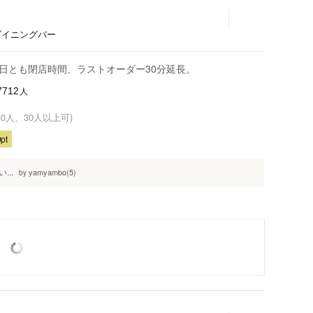
、ダイニングバー
全日とも閉店時間、ラストオーダー30分延長。
人
7712
30人、30人以上可)
pt
..
yamyambo(5)
by