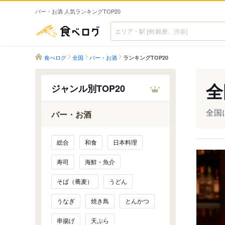
バー・お酒 人気ランキングTOP20
食べログ
食べログ
全国
バー・お酒
ランキングTOP20
全
ジャンル別TOP20
全国
バー・お酒
総合
和食
日本料理
寿司
海鮮・魚介
そば（蕎麦）
うどん
うなぎ
焼き鳥
とんかつ
串揚げ
天ぷら