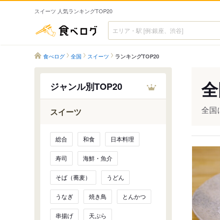
スイーツ 人気ランキングTOP20
食べログ
食べログ
全国
スイーツ
ランキングTOP20
全
ジャンル別TOP20
全国
スイーツ
総合
和食
日本料理
寿司
海鮮・魚介
そば（蕎麦）
うどん
うなぎ
焼き鳥
とんかつ
串揚げ
天ぷら