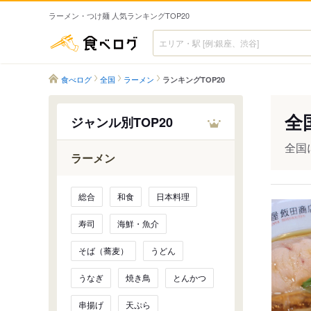
ラーメン・つけ麺 人気ランキングTOP20
食べログ
食べログ
全国
ラーメン
ランキングTOP20
全
ジャンル別TOP20
全国
ラーメン
総合
和食
日本料理
寿司
海鮮・魚介
そば（蕎麦）
うどん
うなぎ
焼き鳥
とんかつ
串揚げ
天ぷら