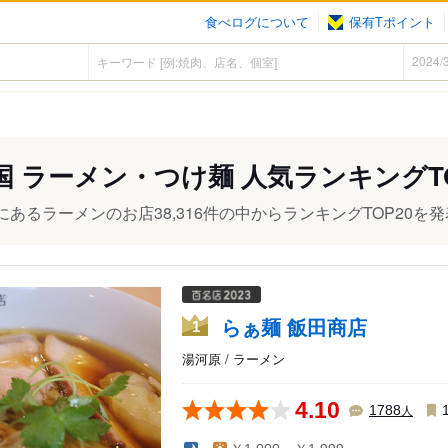
食べログについて
保有Tポイント
国 ラーメン・つけ麺 人気ランキングTO
にあるラーメンのお店38,316件の中からランキングTOP20を
らぁ麺 飯田商店
1
湯河原 / ラーメン
4.10
人
1788