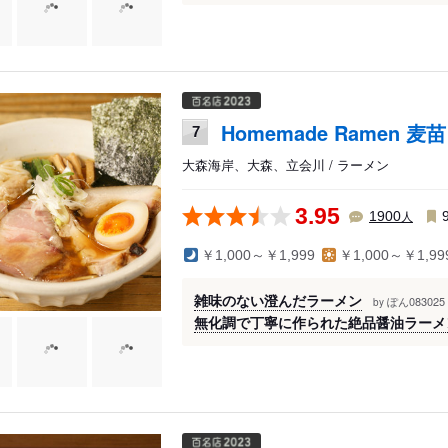
Homemade Ramen 麦苗
7
大森海岸、大森、立会川 / ラーメン
3.95
人
1900
￥1,000～￥1,999
￥1,000～￥1,99
雑味のない澄んだラーメン
ぽん08302
by
無化調で丁寧に作られた絶品醤油ラーメ