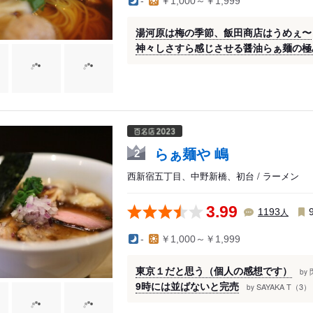
-
￥1,000～￥1,999
湯河原は梅の季節、飯田商店はうめぇ〜
神々しさすら感じさせる醤油らぁ麺の極
らぁ麺や 嶋
2
西新宿五丁目、中野新橋、初台 / ラーメン
3.99
人
1193
-
￥1,000～￥1,999
東京１だと思う（個人の感想です）
by
9時には並ばないと完売
SAYAKA T（3）
by