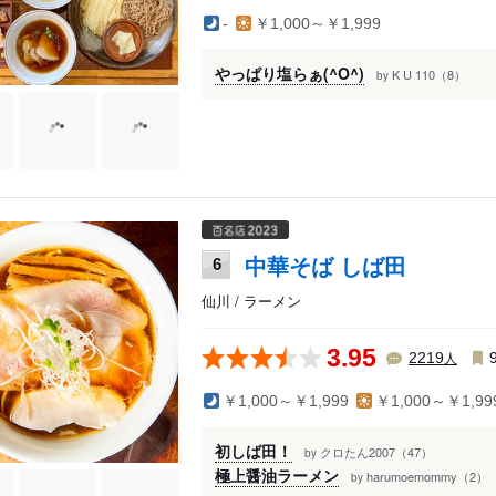
-
￥1,000～￥1,999
やっぱり塩らぁ(^O^)
K U 110（8）
by
中華そば しば田
6
仙川 / ラーメン
3.95
人
2219
￥1,000～￥1,999
￥1,000～￥1,99
初しば田！
クロたん2007（47）
by
極上醤油ラーメン
harumoemommy（2）
by