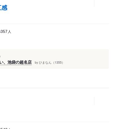
五感
人
6357
）
しい、池袋の超名店
ひまなん（1355）
by