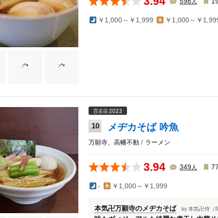
3.94
人
598
1
￥1,000～￥1,999
￥1,000～￥1,99
メヂカそば 吟魚
10
万願寺、高幡不動 / ラーメン
3.94
人
349
7
-
￥1,000～￥1,999
本気卍万願寺のメヂカそば
本気卍侍（5
by