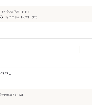
旨いは正義（1131）
by
み
ニコさん【公式】（22）
by
人
90727
閃光のえぬえむ（28）