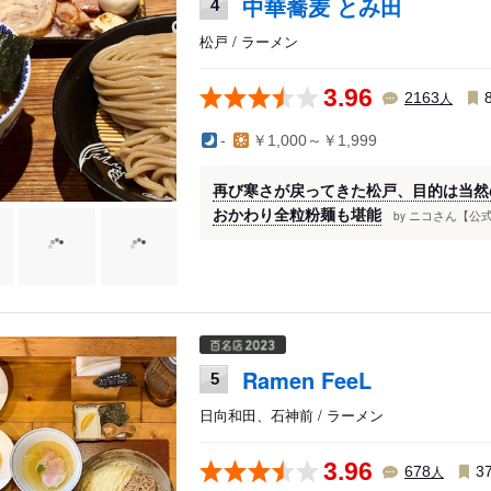
中華蕎麦 とみ田
4
松戸 / ラーメン
3.96
人
2163
-
￥1,000～￥1,999
再び寒さが戻ってきた松戸、目的は当然
おかわり全粒粉麺も堪能
ニコさん【公式
by
Ramen FeeL
5
日向和田、石神前 / ラーメン
3.96
人
678
3