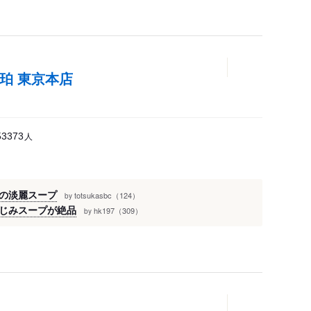
珀 東京本店
人
53373
の淡麗スープ
totsukasbc（124）
by
じみスープが絶品
hk197（309）
by