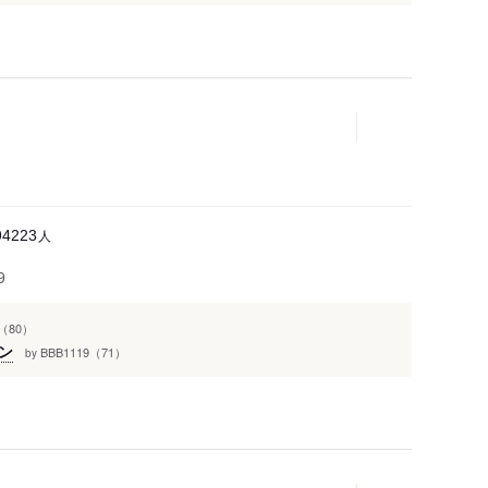
人
94223
9
5（80）
ン
BBB1119（71）
by