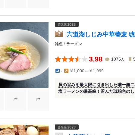
宍道湖しじみ中華蕎麦 琥
3
雑色 / ラーメン
3.98
人
1075
-
￥1,000～￥1,999
貝の旨みを最大限に引き出した唯一無二
塩ラーメンの最高峰！澄んだ琥珀色のし