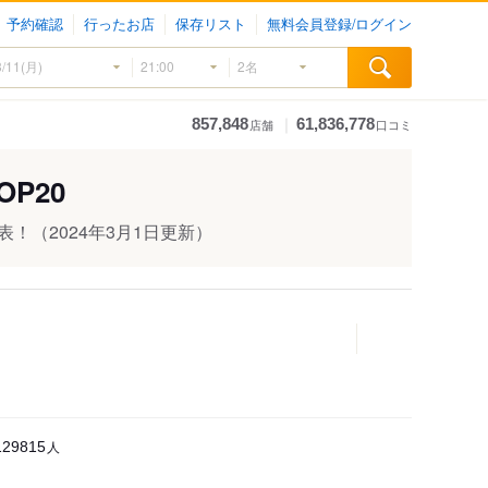
予約確認
行ったお店
保存リスト
無料会員登録/ログイン
｜
857,848
61,836,778
店舗
口コミ
P20
発表！
（2024年3月1日更新）
人
129815