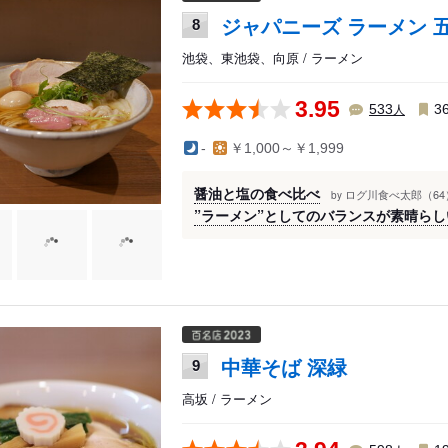
ジャパニーズ ラーメン 
8
池袋、東池袋、向原 / ラーメン
3.95
人
533
3
-
￥1,000～￥1,999
醤油と塩の食べ比べ
ログ川食べ太郎（64
by
”ラーメン”としてのバランスが素晴ら
中華そば 深緑
9
高坂 / ラーメン