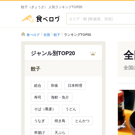
餃子（ぎょうざ） 人気ランキングTOP20
食べログ
食べログ
全国
餃子
ランキングTOP20
全
ジャンル別TOP20
全国
餃子
総合
和食
日本料理
寿司
海鮮・魚介
そば（蕎麦）
うどん
うなぎ
焼き鳥
とんかつ
串揚げ
天ぷら