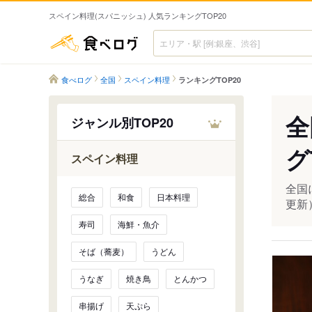
スペイン料理(スパニッシュ) 人気ランキングTOP20
食べログ
食べログ
全国
スペイン料理
ランキングTOP20
全
ジャンル別TOP20
グ
スペイン料理
全国
総合
和食
日本料理
更新
寿司
海鮮・魚介
そば（蕎麦）
うどん
うなぎ
焼き鳥
とんかつ
串揚げ
天ぷら