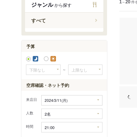
1
～
20
件
ジャンル
から探す
すべて
予算
～
空席確認・ネット予約
来店日
人数
時間