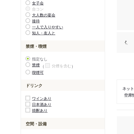
女子会
合コン
大人数の宴会
接待
一人で入りやすい
知人・友人と
禁煙・喫煙
指定なし
禁煙
分煙を含む
喫煙可
ドリンク
ネット
空席
ワインあり
日本酒あり
焼酎あり
空間・設備