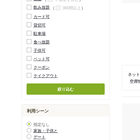
飲み放題
3時間以上
カード可
貸切可
駐車場
食べ放題
子供可
ペット可
クーポン
ネット
テイクアウト
空席
絞り込む
利用シーン
指定なし
家族・子供と
デート