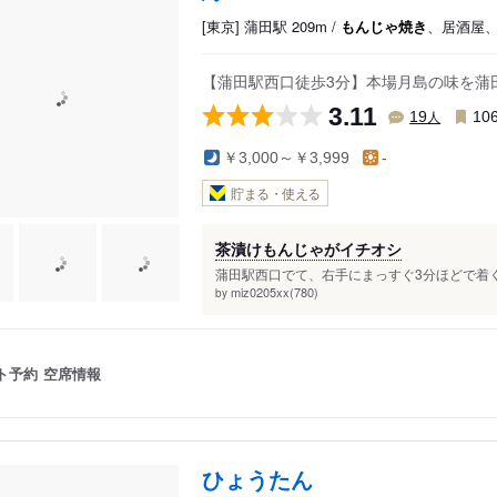
[東京] 蒲田駅 209m /
もんじゃ焼き
、居酒屋
【蒲田駅西口徒歩3分】本場月島の味を蒲
3.11
人
19
10
￥3,000～￥3,999
-
貯まる・使える
茶漬けもんじゃがイチオシ
蒲田駅西口でて、右手にまっすぐ3分ほどで着くお
miz0205xx(780)
by
ト予約
空席情報
ひょうたん