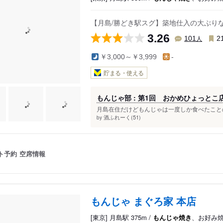
【月島/勝どき駅スグ】築地仕入の大ぶり
3.26
人
101
2
￥3,000～￥3,999
-
貯まる・使える
もんじゃ部 : 第1回 おかめひょっとこ
月島在住だけどもんじゃは一度しか食べたことの
酒ふれーく(51)
by
ト予約
空席情報
もんじゃ まぐろ家 本店
[東京] 月島駅 375m /
もんじゃ焼き
、お好み