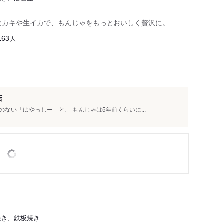
なカキや生イカで、もんじゃをもっとおいしく贅沢に。
人
163
店
ない「はやっしー」と、 もんじゃは5年前くらいに...
焼き、鉄板焼き