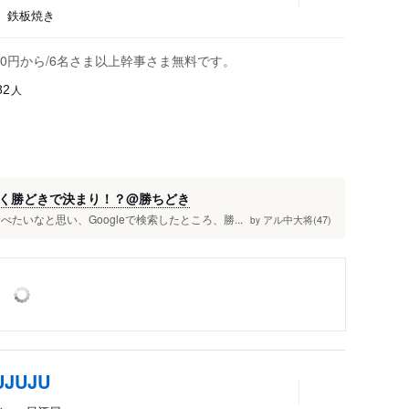
、鉄板焼き
00円から/6名さま以上幹事さま無料です。
人
82
く勝どきで決まり！？@勝ちどき
たいなと思い、Googleで検索したところ、勝...
アル中大将(47)
by
JUJU