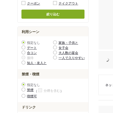
クーポン
テイクアウト
絞り込む
利用シーン
指定なし
家族・子供と
デート
女子会
合コン
大人数の宴会
接待
一人で入りやすい
知人・友人と
禁煙・喫煙
指定なし
ネッ
禁煙
分煙を含む
喫煙可
ドリンク