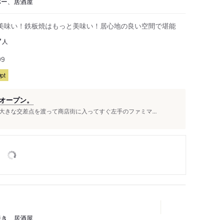
バー、居酒屋
美味い！鉄板焼はもっと美味い！居心地の良い空間で堪能
人
7
99
pt
オープン。
きな交差点を渡って商店街に入ってすぐ左手のファミマ...
焼き、居酒屋