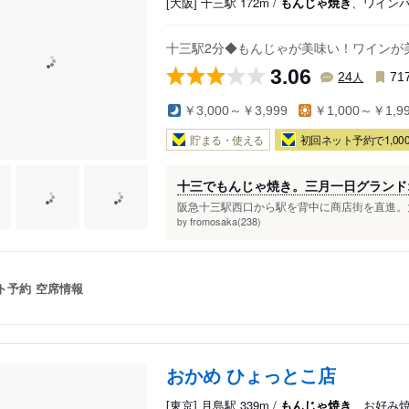
[大阪] 十三駅 172m /
もんじゃ焼き
、ワイン
十三駅2分◆もんじゃが美味い！ワインが
3.06
人
24
71
￥3,000～￥3,999
￥1,000～￥1,9
貯まる・使える
初回ネット予約で1,000
十三でもんじゃ焼き。三月一日グランド
阪急十三駅西口から駅を背中に商店街を直進。大
fromosaka(238)
by
ト予約
空席情報
おかめ ひょっとこ店
[東京] 月島駅 339m /
もんじゃ焼き
、お好み