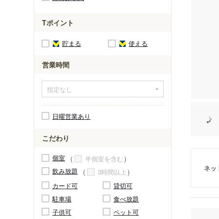
Tポイント
貯まる
使える
営業時間
日曜営業あり
こだわり
個室
半個室を含む
ネッ
飲み放題
3時間以上
カード可
貸切可
駐車場
食べ放題
子供可
ペット可