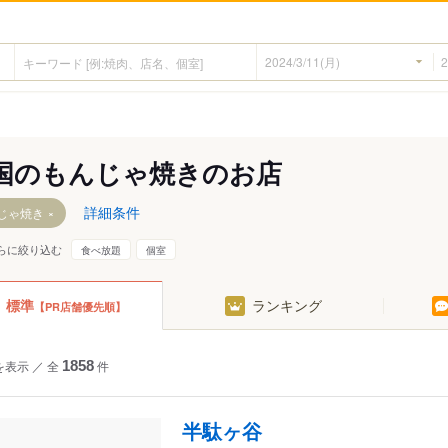
国のもんじゃ焼きのお店
詳細条件
じゃ焼き
らに絞り込む
食べ放題
個室
標準
ランキング
【PR店舗優先順】
を表示
／
全
1858
件
半駄ヶ谷