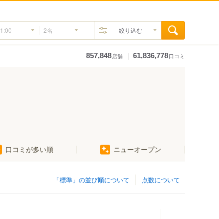
絞り込む
｜
857,848
61,836,778
店舗
口コミ
口コミが多い順
ニューオープン
「標準」の並び順について
点数について