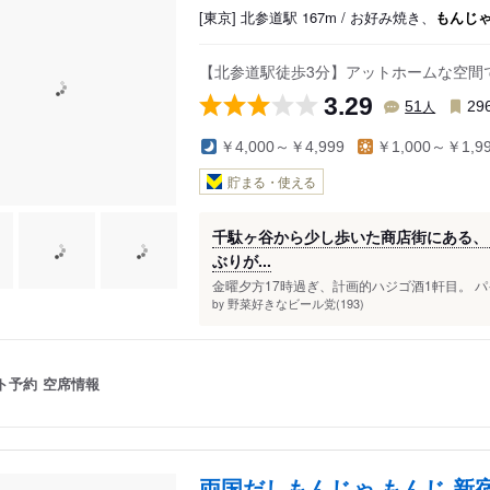
[東京] 北参道駅 167m / お好み焼き、
もんじ
【北参道駅徒歩3分】アットホームな空間
3.29
人
51
29
￥4,000～￥4,999
￥1,000～￥1,9
貯まる・使える
千駄ヶ谷から少し歩いた商店街にある、
ぶりが...
金曜夕方17時過ぎ、計画的ハジゴ酒1軒目。 パ
野菜好きなビール党(193)
by
ト予約
空席情報
両国だしもんじゃ もんじ 新