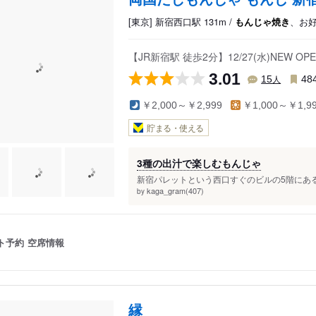
[東京] 新宿西口駅 131m /
もんじゃ焼き
、お
【JR新宿駅 徒歩2分】12/27(水)NEW
3.01
人
15
48
￥2,000～￥2,999
￥1,000～￥1,9
貯まる・使える
3種の出汁で楽しむもんじゃ
新宿パレットという西口すぐのビルの5階にある
kaga_gram(407)
by
ト予約
空席情報
縁