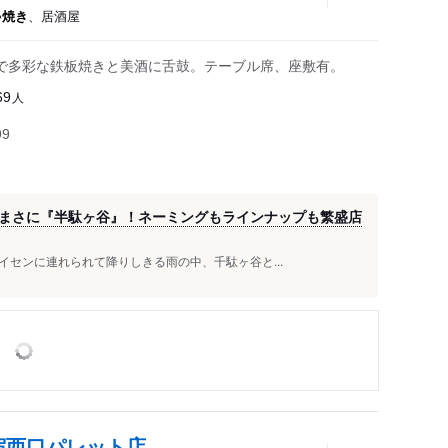
ゃ焼き
、居酒屋
で多彩な鉄板焼きと美酒に舌鼓。テーブル席、座敷有。
人
69
99
まさに『半駄ヶ谷』！ネーミングもラインナップも繁盛店
イセンに連れられて降りしきる雨の中、千駄ヶ谷と...
宿西口パレット店