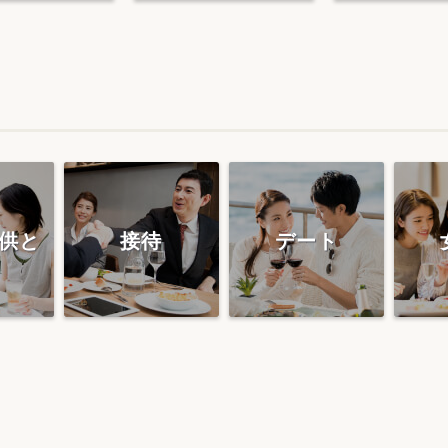
供と
接待
デート