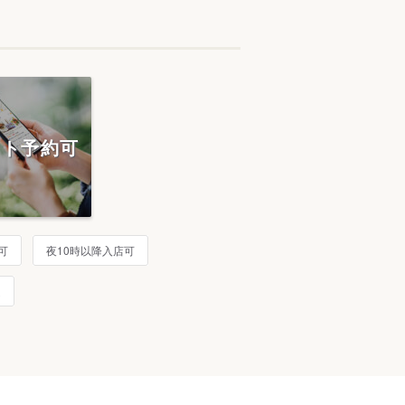
ット予約可
可
夜10時以降入店可
題