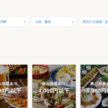
戸岬
土佐・横浪
四万十川流域・足
み放題あり
飲み放題あり
飲み放題
000円以下
4,000円以下
5,000