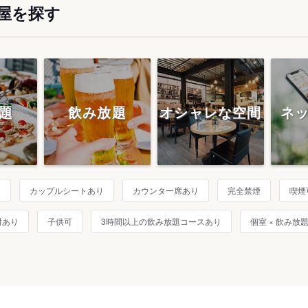
屋を探す
題
飲み放題
オシャレな空間
ネ
り
カップルシートあり
カウンター席あり
完全禁煙
喫煙
酎あり
子供可
3時間以上の飲み放題コースあり
個室 × 飲み放