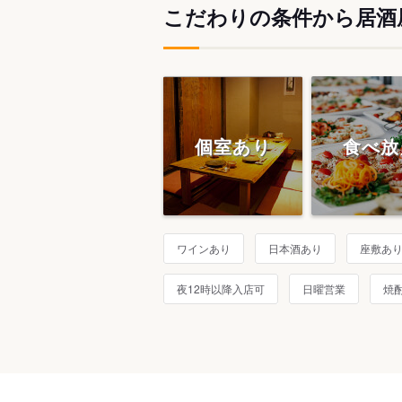
こだわりの条件から居酒
個室あり
食べ放
ワインあり
日本酒あり
座敷あ
夜12時以降入店可
日曜営業
焼