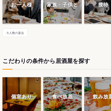
お一人様
家族・子供と
接待
大人数の宴会
こだわりの条件から居酒屋を探す
個室あり
食べ放題
飲み放