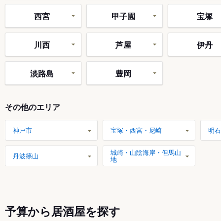
西宮
甲子園
宝塚
川西
芦屋
伊丹
淡路島
豊岡
その他のエリア
神戸市
宝塚・西宮・尼崎
明石
城崎・山陰海岸・但馬山
丹波篠山
地
予算から居酒屋を探す