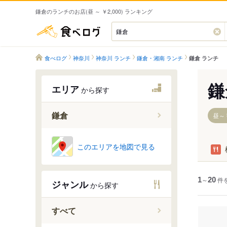
鎌倉のランチのお店(昼 ～ ￥2,000) ランキング
食べログ
食べログ
神奈川
神奈川 ランチ
鎌倉・湘南 ランチ
鎌倉 ランチ
鎌
エリア
から探す
鎌倉
昼～￥
鎌倉駅
このエリアを地図で見る
西鎌倉駅
鎌倉高校
1
～
20
件
ジャンル
から探す
七里ケ浜
稲村ケ崎
すべて
極楽寺駅