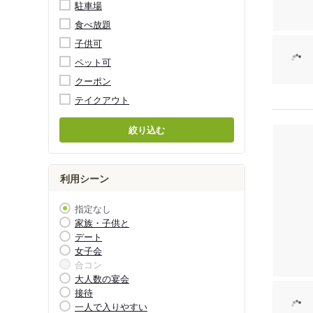
駐車場
食べ放題
子供可
ペット可
クーポン
テイクアウト
絞り込む
利用シーン
指定なし
家族・子供と
デート
女子会
合コン
大人数の宴会
接待
一人で入りやすい