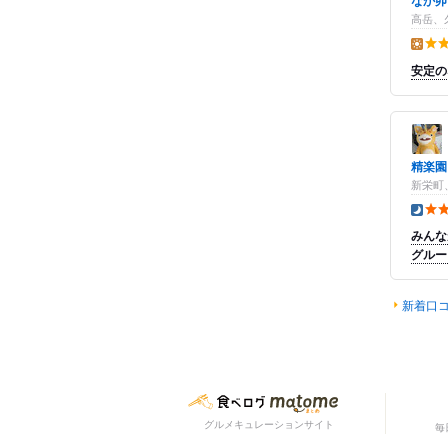
なか卯
高岳、
昼の点
安定の
精楽園
新栄町
夜の点
みんな
グルー
新着口
グルメキュレーションサイト
毎