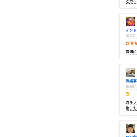
とカニ
インド
新栄町
昼の点
異国に
気楽亭
新栄町
テイク
カキフ
物、ち