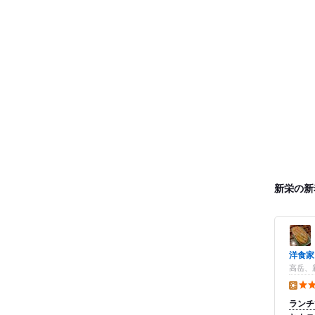
新栄の新
洋食家
高岳、
昼の点
ランチ