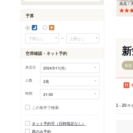
高岳
/
予算
～
新
空席確認・ネット予約
新栄
来店日
人数
時間
1
～
20
件
この条件で検索
ネット予約可（日時指定なし）
席のみ予約