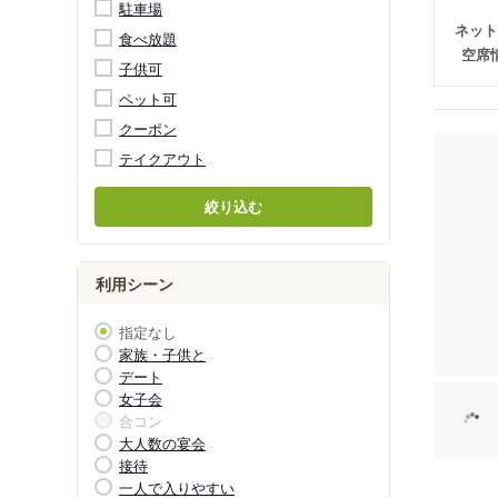
駐車場
ネット
食べ放題
空席
子供可
ペット可
クーポン
テイクアウト
絞り込む
利用シーン
指定なし
家族・子供と
デート
女子会
合コン
大人数の宴会
接待
一人で入りやすい