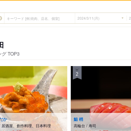
田
グ TOP3
2
路駅
だか
鮨 梢
/
居酒屋、創作料理、日本料理
高輪台
/
寿司