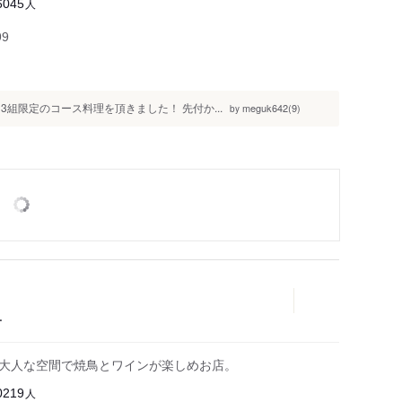
人
6045
99
組限定のコース料理を頂きました！ 先付か...
meguk642(9)
by
ー
る大人な空間で焼鳥とワインが楽しめお店。
人
0219