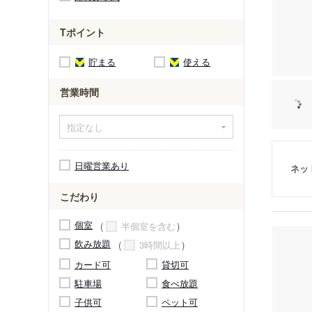
Tポイント
貯まる
使える
営業時間
日曜営業あり
ネッ
こだわり
個室
半個室を含む
飲み放題
3時間以上
カード可
貸切可
駐車場
食べ放題
子供可
ペット可