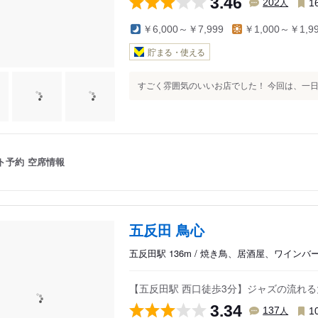
3.46
人
202
1
￥6,000～￥7,999
￥1,000～￥1,9
貯まる・使える
すごく雰囲気のいいお店でした！ 今回は、一日3
ト予約
空席情報
五反田 鳥心
五反田駅 136m / 焼き鳥、居酒屋、ワインバ
【五反田駅 西口徒歩3分】ジャズの流れ
3.34
人
137
1