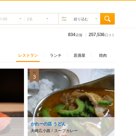
絞り込む
｜
834
257,536
店舗
口コミ
レストラン
ランチ
居酒屋
焼肉
3
かれーの店 うどん
大崎広小路
/
スープカレー