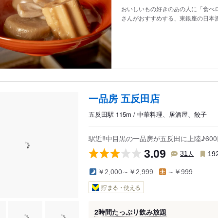
おいしいもの好きのあの人に「食べロ
さんがおすすめする、東銀座の日本
一品房 五反田店
五反田駅 115m / 中華料理、居酒屋、餃子
駅近‼中目黒の一品房が五反田に上陸♪6
3.09
人
31
19
￥2,000～￥2,999
～￥999
貯まる・使える
2時間たっぷり飲み放題