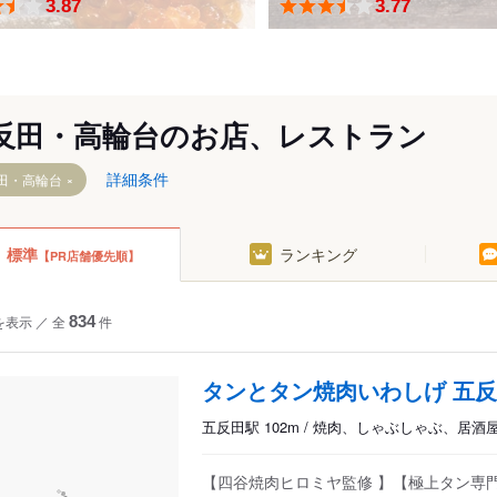
3.87
3.77
反田・高輪台のお店、レストラン
詳細条件
田・高輪台
標準
ランキング
【PR店舗優先順】
を表示
／
全
834
件
タンとタン焼肉いわしげ 五
五反田駅 102m / 焼肉、しゃぶしゃぶ、居酒
【四谷焼肉ヒロミヤ監修 】【極上タン専門店