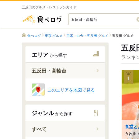
五反田のグルメ・レストランガイド
食べログ
食べログ
東京 グルメ
目黒・白金・五反田 グルメ
五反田 グルメ
五反
エリア
から探す
ランキン
五反田・高輪台
1
このエリアを地図で見る
五反田駅
高輪台駅
大崎広小
ジャンル
から探す
食堂と
すべて
五反田