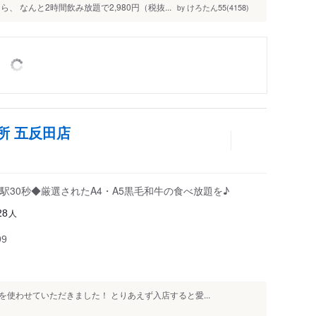
 なんと2時間飲み放題で2,980円（税抜...
けろたん55(4158)
by
所 五反田店
30秒◆厳選されたA4・A5黒毛和牛の食べ放題を♪
人
28
99
使わせていただきました！ とりあえず入店すると愛...