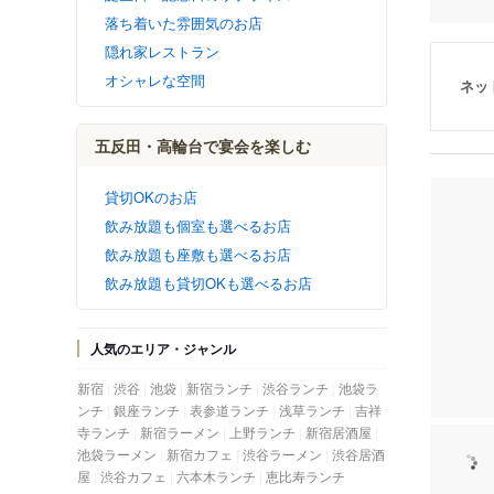
落ち着いた雰囲気のお店
隠れ家レストラン
オシャレな空間
ネッ
五反田・高輪台で宴会を楽しむ
貸切OKのお店
飲み放題も個室も選べるお店
飲み放題も座敷も選べるお店
飲み放題も貸切OKも選べるお店
人気のエリア・ジャンル
新宿
渋谷
池袋
新宿ランチ
渋谷ランチ
池袋ラ
ンチ
銀座ランチ
表参道ランチ
浅草ランチ
吉祥
寺ランチ
新宿ラーメン
上野ランチ
新宿居酒屋
池袋ラーメン
新宿カフェ
渋谷ラーメン
渋谷居酒
屋
渋谷カフェ
六本木ランチ
恵比寿ランチ