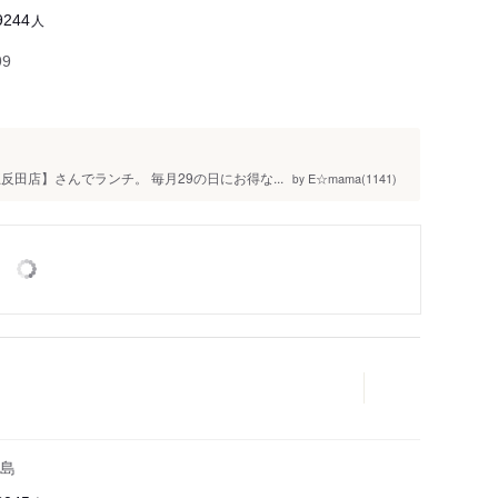
人
9244
99
田店】さんでランチ。 毎月29の日にお得な...
E☆mama(1141)
by
島