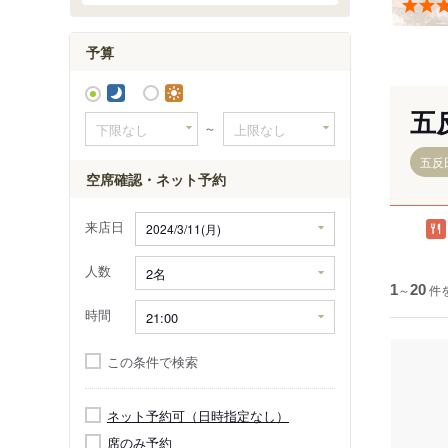
予算
五
～
五反
空席確認・ネット予約
来店日
人数
1
～
20
件
時間
この条件で検索
ネット予約可（日時指定なし）
席のみ予約