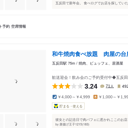
五反田で新年会。 食べログでお店を探していたら、
ト予約
空席情報
和牛焼肉食べ放題 肉屋の台
五反田駅 75m / 焼肉、ビュッフェ、居酒屋
歓送迎会！飲み会のご予約受付中◆五反田駅
3.24
人
71
49
￥4,000～￥4,999
￥1,000～￥1,9
貯まる・使える
彼女との記念日で肉パフェに惹かれここのお店を
唐揚げ王子1215(183)
by