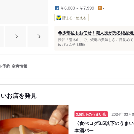
￥6,000～￥7,999
-
貯まる・使える
希少部位もお任せ！職人技が光る絶品焼
渋谷「荒木山」で、焼鳥の美味しさに目覚めてし
ぴょん子(1356)
by
ト予約
空席情報
しいお店を発見
2024年03月0
3.5以下のうまい店
〈食べログ3.5以下のうま
本酒バー