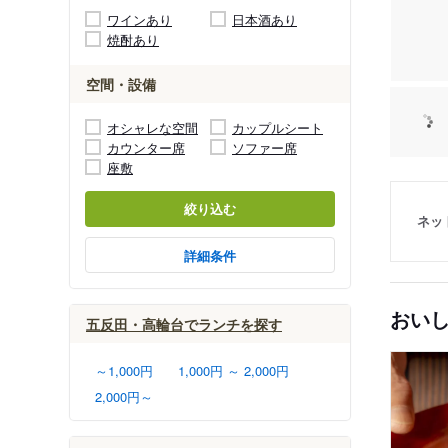
ワインあり
日本酒あり
焼酎あり
空間・設備
オシャレな空間
カップルシート
カウンター席
ソファー席
座敷
絞り込む
ネッ
詳細条件
おい
五反田・高輪台でランチを探す
～1,000円
1,000円 ～ 2,000円
2,000円～