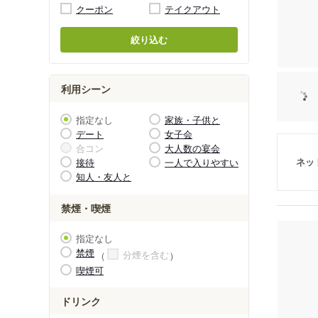
クーポン
テイクアウト
絞り込む
利用シーン
指定なし
家族・子供と
デート
女子会
合コン
大人数の宴会
ネッ
接待
一人で入りやすい
知人・友人と
禁煙・喫煙
指定なし
禁煙
分煙を含む
喫煙可
ドリンク