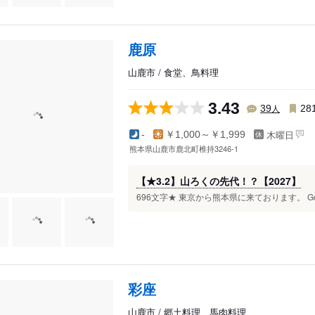
鹿原
山鹿市 / 食堂、鳥料理
3.43
人
39
28
木曜日
-
￥1,000～￥1,999
熊本県山鹿市鹿北町椎持3246-1
【★3.2】山ろくの先代！？【2027】
696文字★ 東京から熊本県に来ております。 Go
彩座
山鹿市 / 郷土料理、馬肉料理