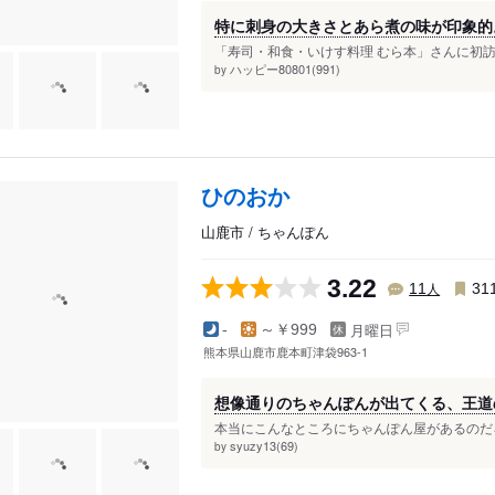
特に刺身の大きさとあら煮の味が印象的
「寿司・和食・いけす料理 むら本」さんに初訪
ハッピー80801(991)
by
ひのおか
山鹿市 / ちゃんぽん
3.22
人
11
31
月曜日
-
～￥999
熊本県山鹿市鹿本町津袋963-1
想像通りのちゃんぽんが出てくる、王道
本当にこんなところにちゃんぽん屋があるのだろ
syuzy13(69)
by