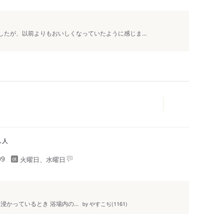
したが、以前よりもおいしくなっていたように感じま...
人
1
火曜日、水曜日
99
泉に浸かっているとき 浴場内の...
やすこぢ(1161)
by