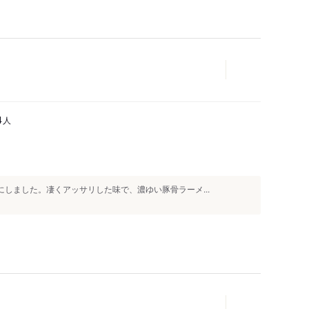
人
4
にしました。凄くアッサリした味で、濃ゆい豚骨ラーメ...