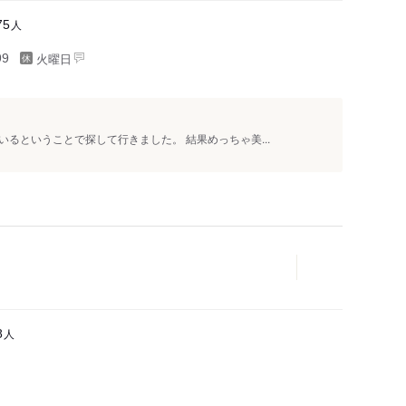
人
75
火曜日
99
るということで探して行きました。 結果めっちゃ美...
人
8