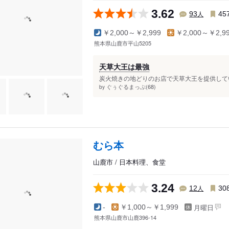
3.62
人
93
45
￥2,000～￥2,999
￥2,000～￥2,9
熊本県山鹿市平山5205
天草大王は最強
炭火焼きの地どりのお店で天草大王を提供してい
ぐぅぐるまっぷ(68)
by
むら本
山鹿市 / 日本料理、食堂
3.24
人
12
30
月曜日
-
￥1,000～￥1,999
熊本県山鹿市山鹿396-14