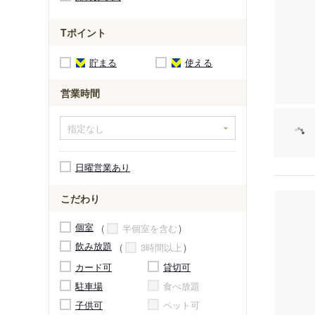
Tポイント
貯まる
使える
営業時間
日曜営業あり
こだわり
個室
半個室を含む
飲み放題
3時間以上
カード可
貸切可
駐車場
食べ放題
子供可
ペット可