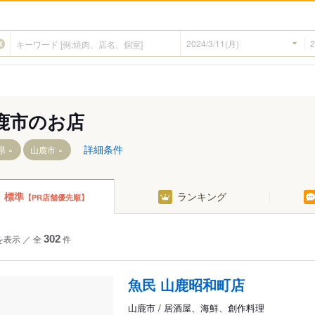
鹿市のお店
詳細条件
県
山鹿市
標準
ランキング
【PR店舗優先順】
を表示
／
全
302
件
魚民 山鹿昭和町店
山鹿市 / 居酒屋、海鮮、創作料理