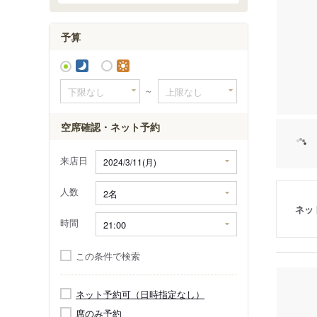
小原
小群
予算
～
空席確認・ネット予約
来店日
人数
ネッ
時間
この条件で検索
ネット予約可（日時指定なし）
席のみ予約