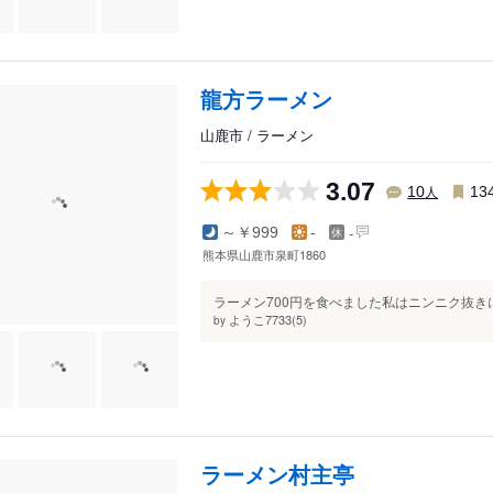
龍方ラーメン
山鹿市 / ラーメン
3.07
人
10
13
-
～￥999
-
熊本県山鹿市泉町1860
ラーメン700円を食べました私はニンニク抜き
ようこ7733(5)
by
ラーメン村主亭