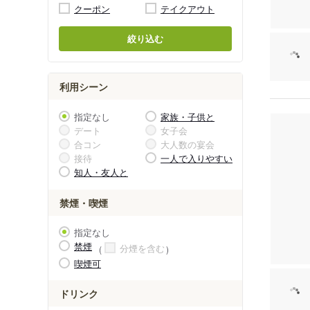
クーポン
テイクアウト
絞り込む
利用シーン
指定なし
家族・子供と
デート
女子会
合コン
大人数の宴会
接待
一人で入りやすい
知人・友人と
禁煙・喫煙
指定なし
禁煙
分煙を含む
喫煙可
ドリンク