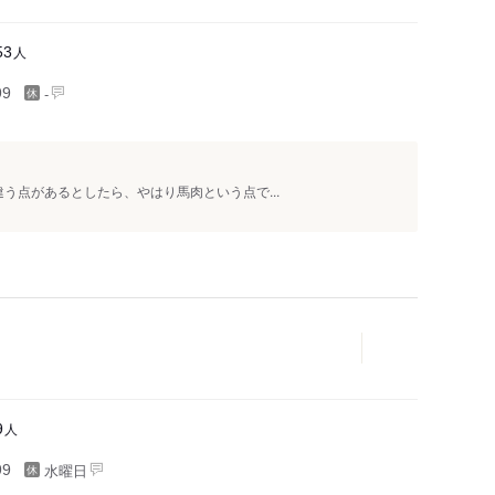
人
53
-
99
う点があるとしたら、やはり馬肉という点で...
人
9
水曜日
99