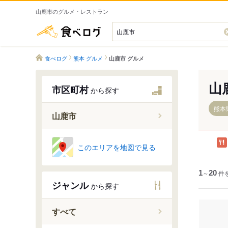
山鹿市のグルメ・レストラン
食べログ
食べログ
熊本 グルメ
山鹿市 グルメ
山
市区町村
から探す
熊本
山鹿市
このエリアを地図で見る
麻生野
1
～
20
件
石
ジャンル
から探す
泉町
大橋通
すべて
小坂