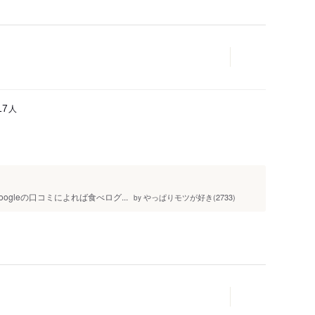
人
17
ogleの口コミによれば食べログ...
やっぱりモツが好き(2733)
by