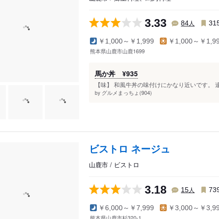
3.33
人
84
31
￥1,000～￥1,999
￥1,000～￥1,9
熊本県山鹿市山鹿1699
馬か丼 ¥935
【味】 和風牛丼の味付けにかなり近いです。 違
グルメまっちょ(904)
by
ビストロ ネージュ
山鹿市 / ビストロ
3.18
人
15
73
￥6,000～￥7,999
￥3,000～￥3,9
熊本県山鹿市杉320-1