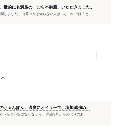
。量的にも満足の「むら本御膳」いただきました。
問しました。山鹿の方は知らない人はいないのでは？と...
人
1
のちゃんぽん。適度にオイリーで、塩加減強め。
うかと不安になりながら。 県道9号からのぼりのあ...