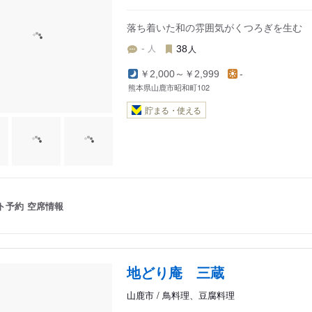
落ち着いた和の雰囲気がくつろぎを生む
人
人
-
38
￥2,000～￥2,999
-
熊本県山鹿市昭和町102
貯まる・使える
ト予約
空席情報
地どり庵 三蔵
山鹿市 / 鳥料理、豆腐料理