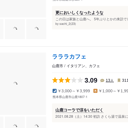
更においしくなったような
この日は家族と山鹿へ。 5年ぶりとかの来訪で
sachi_2(23)
by
ラララカフェ
山鹿市 / イタリアン、カフェ
3.09
人
13
31
￥3,000～￥3,999
￥1,000～￥1,9
熊本県山鹿市山鹿1807-1
山鹿コーラで涼をいただく
2021.08.28（土）14:30 初訪 さくら湯で温