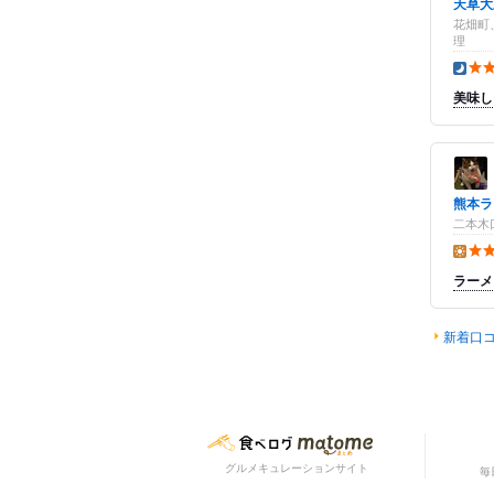
天草大
花畑町
理
夜の点
美味し
熊本ラ
二本木
昼の点
ラーメ
新着口
グルメキュレーションサイト
毎