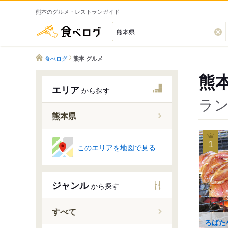
熊本のグルメ・レストランガイド
食べログ
食べログ
熊本 グルメ
熊
エリア
から探す
ラン
熊本県
1
このエリアを地図で見る
熊本周辺
阿蘇
菊池・山
ジャンル
から探す
八代・水
天草
すべて
ろばた