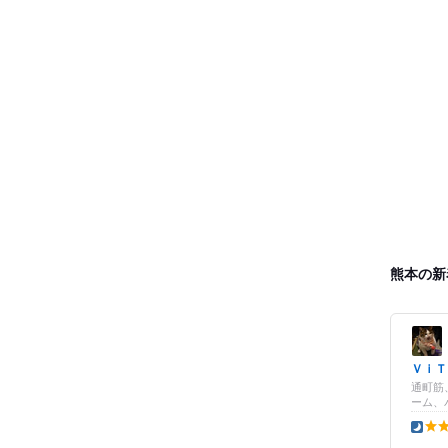
熊本の新
ＶｉＴ
通町筋
ーム、
夜の点