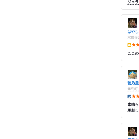
ジェラ
はやし
水前寺
テイク
ここの
菅乃屋
辛島町
夜の点
素晴ら
馬刺し