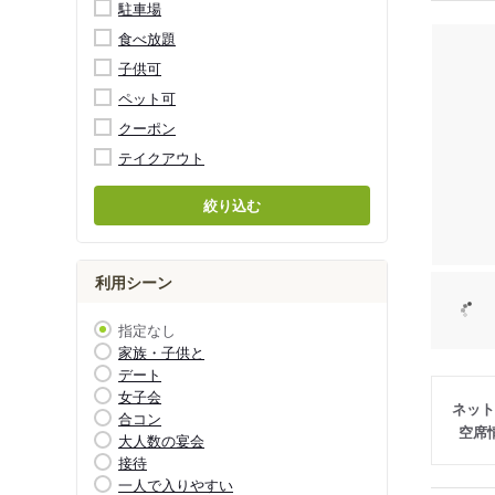
駐車場
食べ放題
子供可
ペット可
クーポン
テイクアウト
絞り込む
利用シーン
指定なし
家族・子供と
デート
女子会
ネット
合コン
空席
大人数の宴会
接待
一人で入りやすい