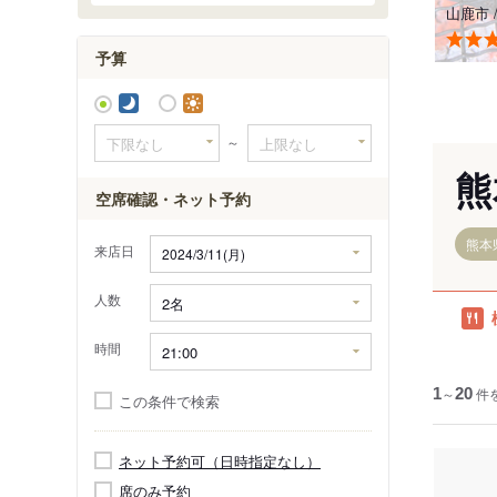
話題のエリ
山鹿市
予算
～
熊
空席確認・ネット予約
熊本
来店日
人数
時間
1
～
20
件
この条件で検索
ネット予約可（日時指定なし）
席のみ予約