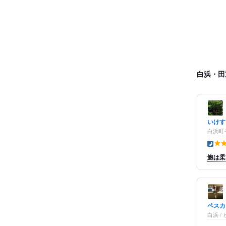
白浜・田
いけす
白浜町
夜の点
鮑は柔
ペスカ
白浜 /