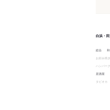
白浜・田
総合
和
お好み焼
ハンバー
居酒屋
タピオカ