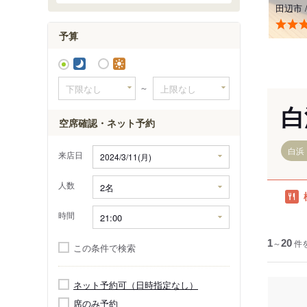
田辺市
予算
～
白
空席確認・ネット予約
白浜
来店日
人数
時間
1
～
20
件
この条件で検索
ネット予約可（日時指定なし）
席のみ予約