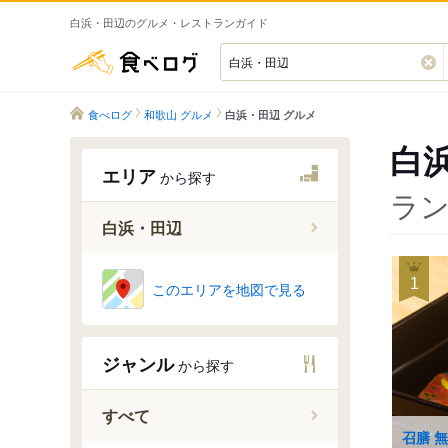
白浜・田辺のグルメ・レストランガイド
食べログ
食べログ
和歌山 グルメ
白浜・田辺 グルメ
白
エリア
から探す
ラン
白浜・田辺
白浜・上
1
このエリアを地図で見る
田辺市
日置川・
ジャンル
から探す
すべて
召膳 