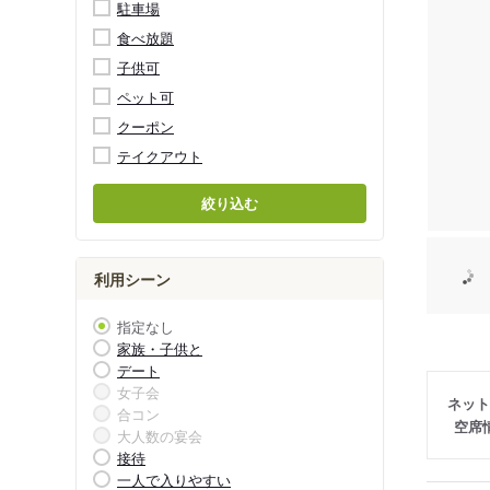
駐車場
食べ放題
子供可
ペット可
クーポン
テイクアウト
絞り込む
利用シーン
指定なし
家族・子供と
デート
女子会
ネット
合コン
空席
大人数の宴会
接待
一人で入りやすい