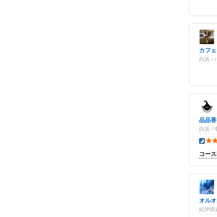
カフェ
白浜 
品品香
白浜 /
夜の点
コース
オルオ
紀伊田