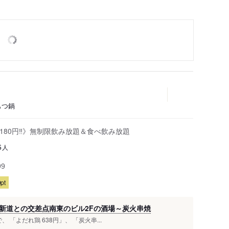
もつ鍋
ール180円‼》無制限飲み放題＆食べ飲み放題
人
6
99
pt
新道との交差点南東のビル2Fの酒場～炭火串焼
 「よだれ鶏 638円」、 「炭火串...