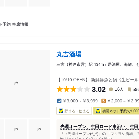
ト予約
空席情報
丸吉酒場
三宮（神戸市営）駅 134m / 居酒屋、海鮮、
【10/10 OPEN】 新鮮鮮魚と鍋《生ビ
3.02
人
16
59
￥3,000～￥3,999
￥2,000～￥2,9
貯まる・使える
初回ネット予約で1,000
先週オープン、生田ロード東沿い、生田
「→先週オープン(^_^)」の 「マルヨシ酒場」で、
ジョルジュ・イグレック(4011)
by