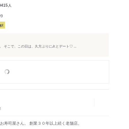
人
0415
99
pt
そこで、この日は、久方ぶりにJr.とデート♡ ...
鮮
お寿司屋さん。 創業３０年以上続く老舗店。