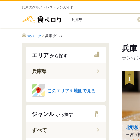
兵庫のグルメ・レストランガイド
食べログ
食べログ
兵庫 グルメ
兵庫
エリア
から探す
ランキン
兵庫県
1
このエリアを地図で見る
神戸市
宝塚・西
明石・東
ジャンル
から探す
姫路・中
淡路島
北野坂
すべて
丹波篠山
三宮（