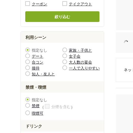
クーポン
テイクアウト
絞り込む
利用シーン
指定なし
家族・子供と
デート
女子会
合コン
大人数の宴会
接待
一人で入りやすい
ネッ
知人・友人と
禁煙・喫煙
指定なし
禁煙
分煙を含む
喫煙可
ドリンク