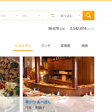
絞り込む
｜
36,670
2,142,074
店舗
口コミ
レストラン
ランチ
居酒屋
焼肉
3
串かつ あーぼん
打出
/
串揚げ