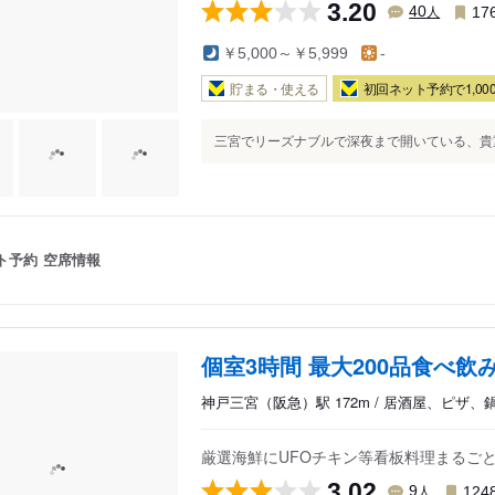
3.20
人
40
17
￥5,000～￥5,999
-
貯まる・使える
初回ネット予約で1,000
三宮でリーズナブルで深夜まで開いている、貴重
ト予約
空席情報
個室3時間 最大200品食べ飲
神戸三宮（阪急）駅 172m / 居酒屋、ピザ、
厳選海鮮にUFOチキン等看板料理まるごと
3.02
人
9
124