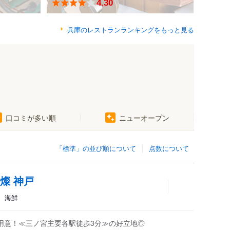
4.30
兵庫のレストランランキングをもっと見る
口コミが多い順
ニューオープン
「標準」の並び順について
点数について
燦 神戸
キ、海鮮
ご用意！≪三ノ宮主要各駅徒歩3分≫の好立地◎