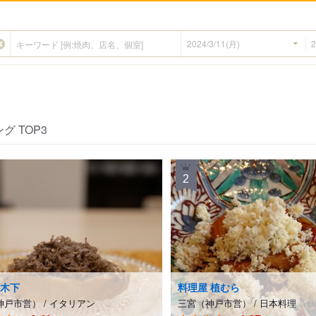
グ TOP3
2
宮・尼崎
播磨・北播磨
播磨・西播磨
 木下
料理屋 植むら
神戸市営）
/
イタリアン
三宮（神戸市営）
/
日本料理