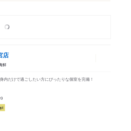
宮店
海鮮
など身内だけで過ごしたい方にぴったりな個室を完備！
99
pt