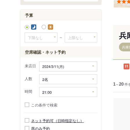
城崎・山
予算
話題のエリ
兵
～
兵庫
空席確認・ネット予約
来店日
人数
1
～
20
件
時間
この条件で検索
ネット予約可（日時指定なし）
席のみ予約