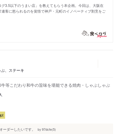
グ3.5以下のうまい店」を教えてもらう本企画。今回は、大阪在
常連客に怒られるのを覚悟で神戸・元町のイノベーティブ割烹をご
しゃぶ、ステーキ
和牛等こだわり和牛の旨味を堪能できる焼肉・しゃぶしゃぶ
人
pt
オーダーしたいです。
97dcfe(5)
by