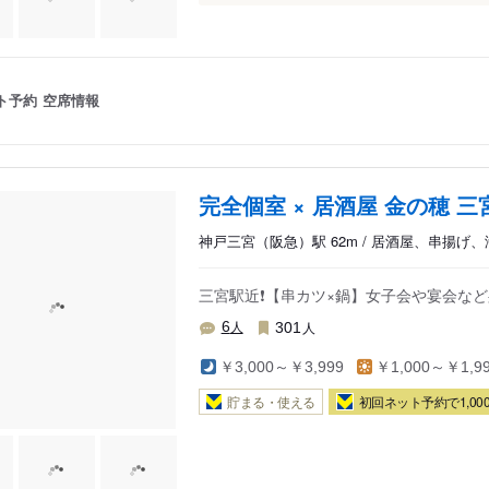
ト予約
空席情報
完全個室 × 居酒屋 金の穂 三
神戸三宮（阪急）駅 62m / 居酒屋、串揚げ、
三宮駅近❗️【串カツ×鍋】女子会や宴会
人
人
6
301
￥3,000～￥3,999
￥1,000～￥1,9
貯まる・使える
初回ネット予約で1,000