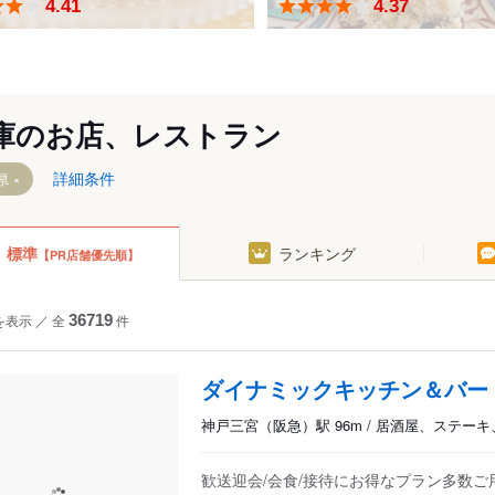
4.41
4.37
陰海岸・但馬山地
ア
三宮
神戸元町
ポートアイランド
宝塚
尼崎
姫路
庫のお店、レストラン
詳細条件
県
標準
ランキング
【PR店舗優先順】
を表示
／
全
36719
件
ダイナミックキッチン＆バー 
神戸三宮（阪急）駅 96m / 居酒屋、ステー
歓送迎会/会食/接待にお得なプラン多数