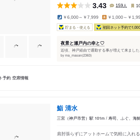
3.43
人
159
1
￥6,000～￥7,999
￥1,000～￥1,9
貯まる・使える
初回ネット予約で1,000
夜景と瀬戸内の幸と♡
近頃、神戸経由で通勤する事が増えて来ました。 
ma_masan(2363)
by
ト予約
空席情報
鮨 清水
三宮（神戸市営）駅 101m / 寿司、ふぐ、海
肩肘張らずにアットホームで気軽に入れる