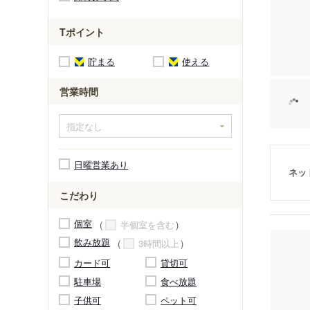
Tポイント
貯まる
使える
営業時間
日曜営業あり
ネッ
こだわり
個室
半個室を含む
飲み放題
3時間以上
カード可
貸切可
駐車場
食べ放題
子供可
ペット可