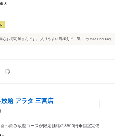
人
68
pt
なお寿司屋さんです。 入りやすい店構えで、気...
mira.luce(142)
by
み放題 アラタ 三宮店
鍋
食べ飲み放題コースが限定価格の3500円◆個室完備
人
8