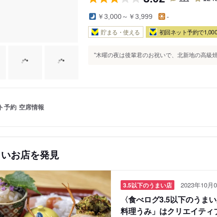
￥3,000～￥3,999
-
貯まる・使える
初回ネット予約で1,000
"木曜の夜は後輩君のお祝いで、北新地の高級焼肉
ト予約
空席情報
しいお店を発見
2023年10月0
3.5以下のうまい店
〈食べログ3.5以下のうま
料理うみ」はクリエイティ