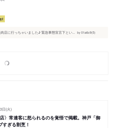
pt
店に行っちゃいました♪ 緊急事態宣言下とい...
01a6c9(5)
by
3日(火)
い店〉常連客に怒られるのを覚悟で掲載。神戸「御
ブすぎる割烹！