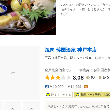
おいしいもの好きのあの人に「食べロ
住のライター・猫田しげるさんが、
紹介。
焼肉 韓国酒家 神戸本店
三宮（神戸市営）駅 277m / 焼肉、しゃぶ
全席完全個室でデートや接待にも◎ 国産
3.08
人
6
640
￥10,000～￥14,999
-
貯まる・使える
初回ネット予約で1,000
焼きしゃぶが大変美味しかった。次回は単品で