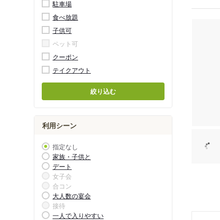
駐車場
食べ放題
子供可
ペット可
クーポン
テイクアウト
絞り込む
利用シーン
指定なし
家族・子供と
デート
女子会
合コン
大人数の宴会
接待
一人で入りやすい