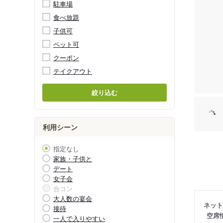
駐車場
食べ放題
子供可
ペット可
クーポン
テイクアウト
絞り込む
利用シーン
指定なし
家族・子供と
デート
女子会
合コン
大人数の宴会
ネット
接待
空席
一人で入りやすい