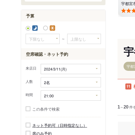
平石駅
宇都宮
平石中央
予算
～
宇
空席確認・ネット予約
宇都
来店日
人数
時間
1
～
20
件
この条件で検索
ネット予約可（日時指定なし）
席のみ予約