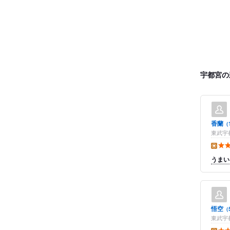
宇都宮の
香蘭
（
東武宇都
昼の点
うまい
悟空
（
東武宇