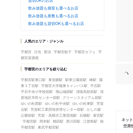
貸切OKのお店
飲み放題も個室も選べるお店
飲み放題も座敷も選べるお店
飲み放題も貸切OKも選べるお店
人気のエリア・ジャンル
宇都宮
日光
那須
宇都宮餃子
宇都宮カフェ
宇
都宮居酒屋
宇都宮のエリアを絞り込む
宇都宮駅東口駅
東宿郷駅
駅東公園前駅
峰駅
陽
東３丁目駅
宇都宮大学陽東キャンパス駅
平石駅
平石中央小学校前駅
飛山城跡駅
清陵高校前駅
清
原地区市民センター前駅
グリーンスタジアム前駅
ゆいの杜西駅
ゆいの杜中央駅
ゆいの杜東駅
芳賀
台駅
芳賀町工業団地管理センター前駅
かしの森
公園前駅
芳賀・高根沢工業団地駅
石橋駅
雀宮駅
ネット
宇都宮駅
岡本駅
鶴田駅
西川田駅
江曽島駅
南
空席
宇都宮駅
東武宇都宮駅