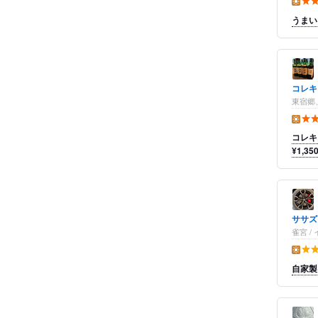
昼の点
うまい
コレキ
東宿郷
昼の点
コレキ
¥1,3
ササズ
雀宮 
昼の点
自家製