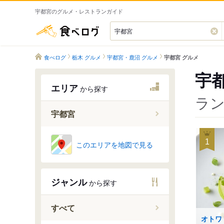
宇都宮のグルメ・レストランガイド
食べログ
食べログ
栃木 グルメ
宇都宮・鹿沼 グルメ
宇都宮 グルメ
宇
エリア
から探す
ラン
宇都宮
宇都宮駅
1
このエリアを地図で見る
東宿郷駅
駅東公園
ジャンル
から探す
峰駅
陽東３丁
すべて
宇都宮大学
オトワ