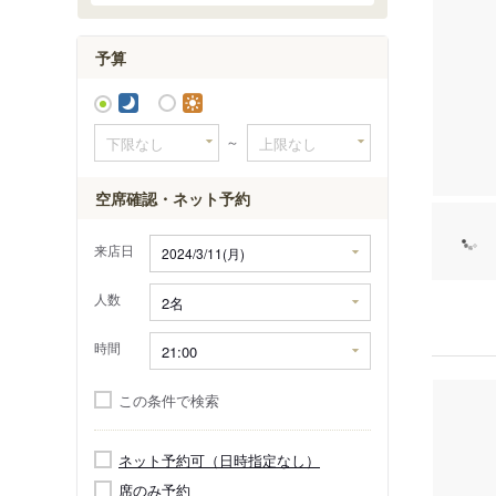
道後ハイ
予算
奥道後温
道後温泉
道後 や
～
空席確認・ネット予約
来店日
人数
時間
この条件で検索
ネット予約可（日時指定なし）
席のみ予約