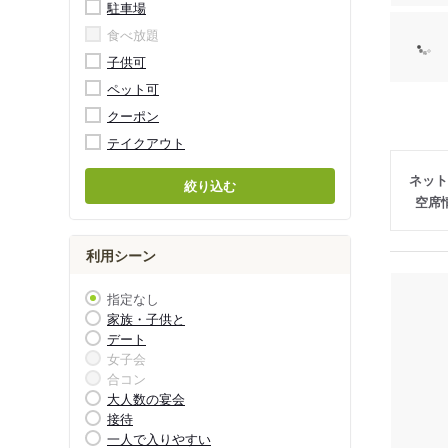
駐車場
食べ放題
子供可
ペット可
クーポン
テイクアウト
ネット
絞り込む
空席
利用シーン
指定なし
家族・子供と
デート
女子会
合コン
大人数の宴会
接待
一人で入りやすい