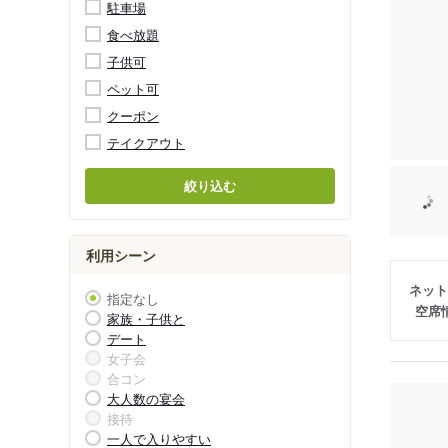
駐車場
食べ放題
子供可
ペット可
クーポン
テイクアウト
絞り込む
利用シーン
ネット
指定なし
空席
家族・子供と
デート
女子会
合コン
大人数の宴会
接待
一人で入りやすい