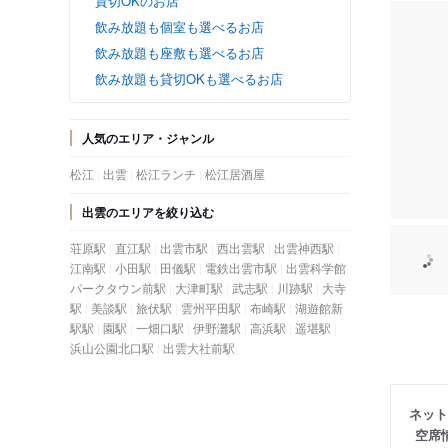
貸切OKのお店
飲み放題も個室も選べるお店
飲み放題も座敷も選べるお店
飲み放題も貸切OKも選べるお店
人気のエリア・ジャンル
松江
出雲
松江ランチ
松江居酒屋
出雲のエリアを絞り込む
荘原駅
直江駅
出雲市駅
西出雲駅
出雲神西駅
江南駅
小田駅
田儀駅
電鉄出雲市駅
出雲科学館
パークタウン前駅
大津町駅
武志駅
川跡駅
大寺
駅
美談駅
旅伏駅
雲州平田駅
布崎駅
湖遊館新
駅駅
園駅
一畑口駅
伊野灘駅
高浜駅
遥堪駅
浜山公園北口駅
出雲大社前駅
ネット
空席