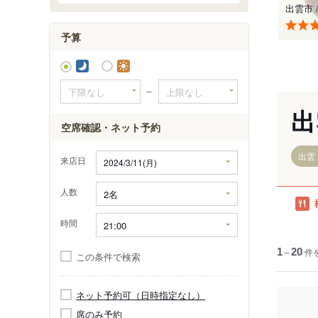
小田駅
出雲市
田儀駅
予算
～
出
空席確認・ネット予約
出雲
来店日
人数
時間
1
～
20
件
この条件で検索
ネット予約可（日時指定なし）
席のみ予約