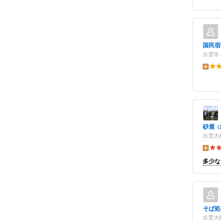
国民宿
出雲市 
昼の点
砂屋
（
出雲大社
昼の点
多少な
そば処
出雲大