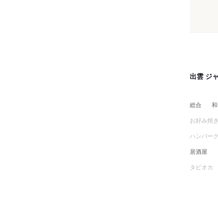
出雲 ジ
総合
和
お好み焼
ハンバー
居酒屋
タピオカ