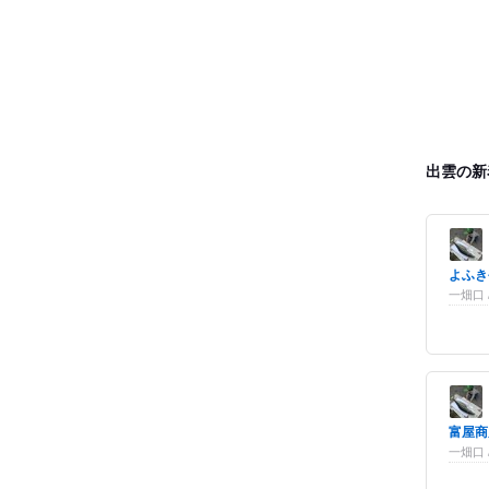
出雲の新
よふき
一畑口
富屋商
一畑口 