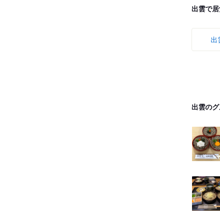
出雲で居
出
出雲のグ