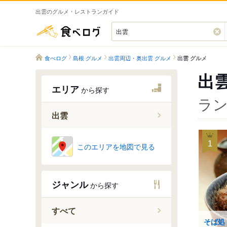
出雲のグルメ・レストランガイド
食べログ
食べログ
島根 グルメ
出雲周辺・奥出雲 グルメ
出雲 グルメ
出
エリア
から探す
ラン
出雲
荘原駅
1
このエリアを地図で見る
直江駅
出雲市駅
ジャンル
から探す
西出雲駅
出雲神西
すべて
江南駅
そば処