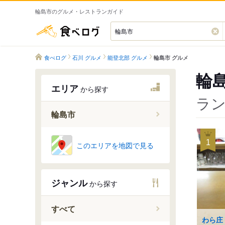
輪島市のグルメ・レストランガイド
食べログ
食べログ
石川 グルメ
能登北部 グルメ
輪島市 グルメ
輪
エリア
から探す
ラン
輪島市
輪島市
1
このエリアを地図で見る
珠洲市
内浦海岸
ジャンル
から探す
能登金剛
すべて
わら庄