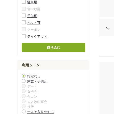
駐車場
食べ放題
子供可
ペット可
クーポン
テイクアウト
絞り込む
利用シーン
指定なし
家族・子供と
デート
女子会
合コン
大人数の宴会
接待
一人で入りやすい