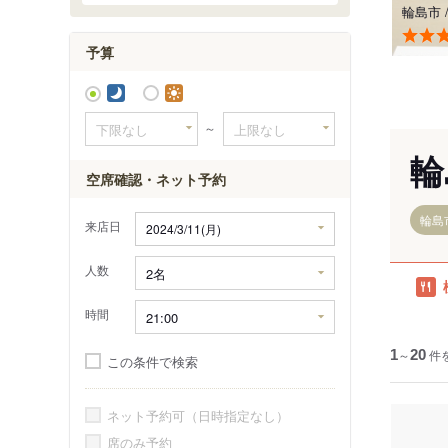
輪島市
予算
～
輪
空席確認・ネット予約
輪島
来店日
人数
時間
1
～
20
件
この条件で検索
ネット予約可（日時指定なし）
席のみ予約