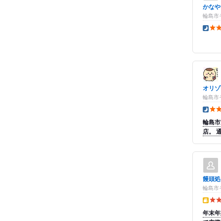
かなや
輪島市
夜の点
オリゾ
輪島市
夜の点
輪島市
店。 
饅頭処
輪島市そ
テイク
年末年