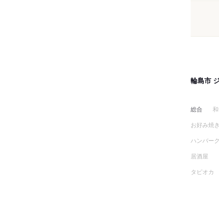
輪島市 
総合
和
お好み焼
ハンバー
居酒屋
タピオカ