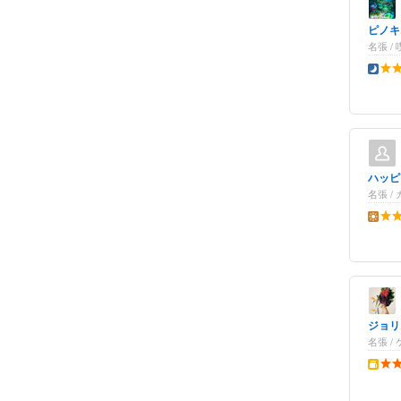
ピノキ
名張 /
夜の点
ハッピ
名張 
昼の点
ジョリ
名張 /
テイク