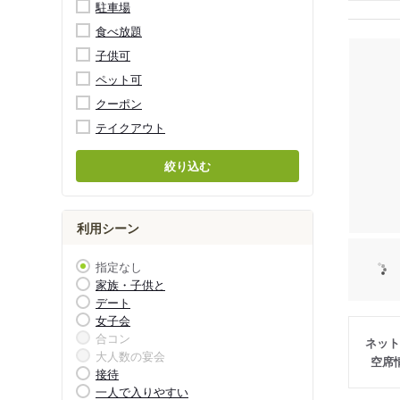
駐車場
食べ放題
子供可
ペット可
クーポン
テイクアウト
絞り込む
利用シーン
指定なし
家族・子供と
デート
女子会
合コン
ネット
大人数の宴会
空席
接待
一人で入りやすい