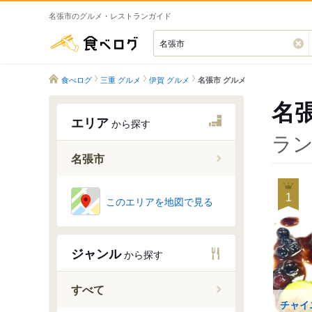
名張市のグルメ・レストランガイド
食べログ
食べログ
三重 グルメ
伊賀 グルメ
名張市 グルメ
名
エリア
から探す
ラン
名張市
赤目口駅
1
このエリアを地図で見る
名張駅
桔梗が丘
ジャンル
から探す
美旗駅
すべて
チャイ