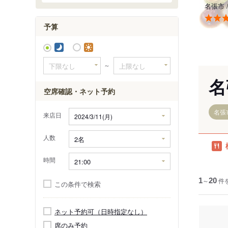
名張市
予算
～
名
空席確認・ネット予約
名張
来店日
人数
時間
1
～
20
件
この条件で検索
ネット予約可（日時指定なし）
席のみ予約