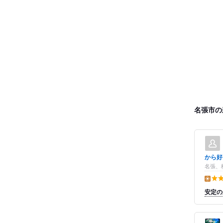
名張市の
から好
名張、
昼の点
安定の