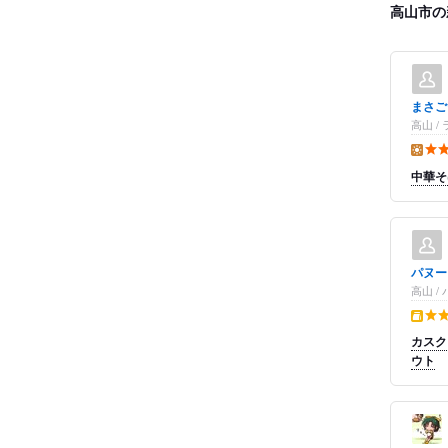
高山市の
まさご
高山 /
昼の点
中華そ
パヌー
高山 
テイク
カスク
ウト