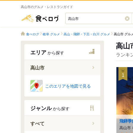
高山市のグルメ・レストランガイド
食べログ
食べログ
岐阜 グルメ
高山・飛騨・下呂・白川 グルメ
高山市 グル
高山
エリア
から探す
ランキン
高山市
1
このエリアを地図で見る
渚駅
久々野駅
飛騨一ノ
ジャンル
から探す
高山駅
飛騨季
上枝駅
すべて
高山市
飛騨国府