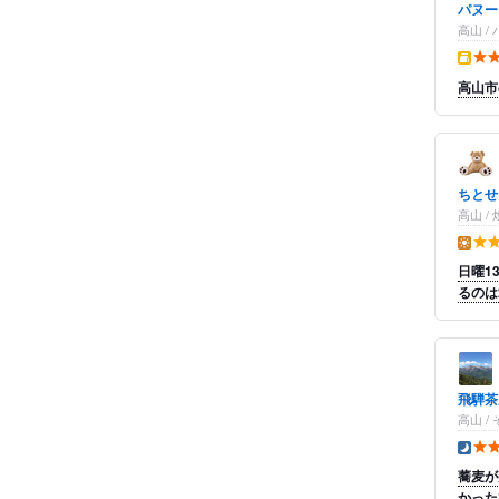
パヌー
高山 
テイク
高山市
ちとせ
高山 
昼の点
日曜1
るのは
飛騨茶
高山 /
夜の点
蕎麦が
かった