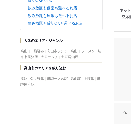
貸切OKのお店
飲み放題も個室も選べるお店
ネット
飲み放題も座敷も選べるお店
空席
飲み放題も貸切OKも選べるお店
人気のエリア・ジャンル
高山市
飛騨市
高山市ランチ
高山市ラーメン
岐
阜市居酒屋
大垣ランチ
大垣居酒屋
高山市のエリアを絞り込む
渚駅
久々野駅
飛騨一ノ宮駅
高山駅
上枝駅
飛
騨国府駅