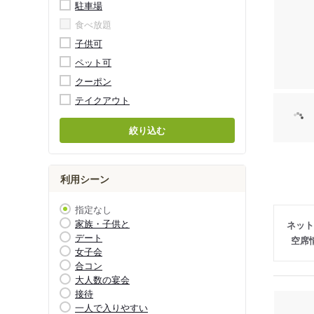
駐車場
食べ放題
子供可
ペット可
クーポン
テイクアウト
絞り込む
利用シーン
指定なし
家族・子供と
ネット
デート
空席
女子会
合コン
大人数の宴会
接待
一人で入りやすい