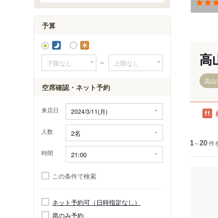
予算
高
～
高山
空席確認・ネット予約
来店日
人数
1
～
20
件
時間
この条件で検索
ネット予約可（日時指定なし）
席のみ予約