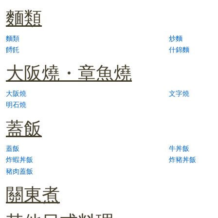
麵類
麵類
炒麵
餺飥
什錦麵
大阪燒・章魚燒
大阪燒
文字燒
明石燒
蓋飯
蓋飯
牛丼飯
炸蝦丼飯
炸豬丼飯
豬肉蓋飯
關東煮