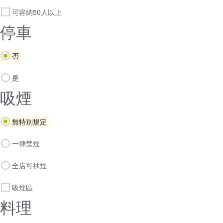
可容納50人以上
停車
否
是
吸煙
無特別規定
一律禁煙
全店可抽煙
吸煙區
料理