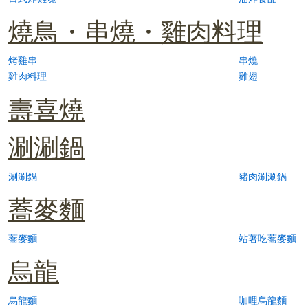
燒鳥・串燒・雞肉料理
烤雞串
串燒
雞肉料理
雞翅
壽喜燒
涮涮鍋
涮涮鍋
豬肉涮涮鍋
蕎麥麵
蕎麥麵
站著吃蕎麥麵
烏龍
烏龍麵
咖哩烏龍麵