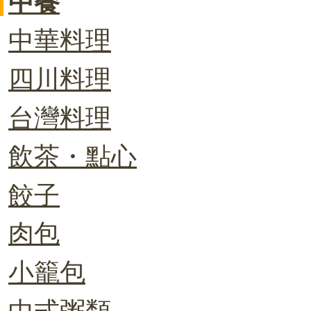
中餐
中華料理
四川料理
台灣料理
飲茶・點心
餃子
肉包
小籠包
中式粥類