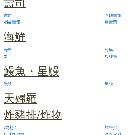
壽司
壽司
回轉壽司
稻荷壽司
壓壽司
海鮮
海鮮
河豚
鱉
鮟鱇魚
鰻魚・星鰻
饅魚
星鰻
天婦羅
炸豬排/炸物
炸豬排
炸牛排
日式炸雞塊
油炸食品