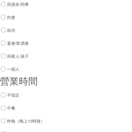
與朋友/同事
約會
款待
宴會/飲酒會
與家人/孩子
一個人
營業時間
不指定
午餐
昨晚（晚上10時後）