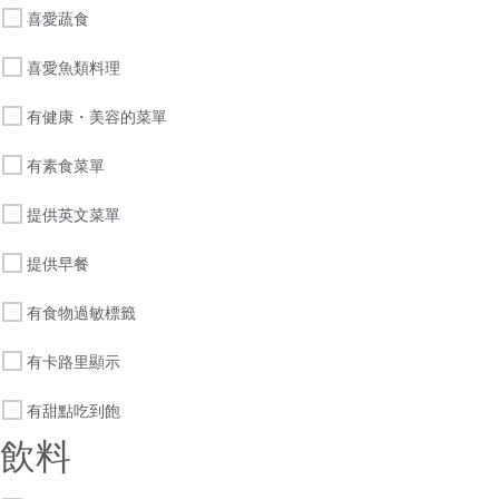
喜愛蔬食
喜愛魚類料理
有健康・美容的菜單
有素食菜單
提供英文菜單
提供早餐
有食物過敏標籤
有卡路里顯示
有甜點吃到飽
飲料