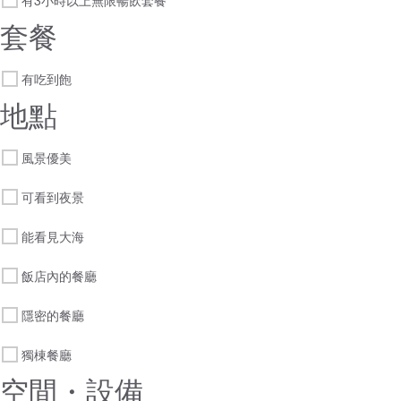
有3小時以上無限暢飲套餐
套餐
有吃到飽
地點
風景優美
可看到夜景
能看見大海
飯店內的餐廳
隱密的餐廳
獨棟餐廳
空間・設備