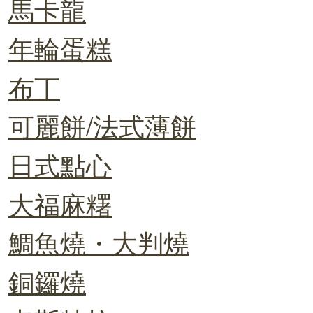
馬卡龍
年輪蛋糕
布丁
可麗餅/法式薄餅
日式點心
大福麻糬
鯛魚燒・大判燒
銅鑼燒