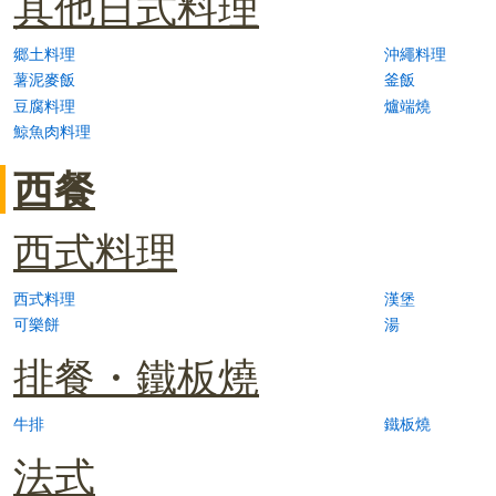
其他日式料理
郷土料理
沖繩料理
薯泥麥飯
釜飯
豆腐料理
爐端燒
鯨魚肉料理
西餐
西式料理
西式料理
漢堡
可樂餅
湯
排餐・鐵板燒
牛排
鐵板燒
法式