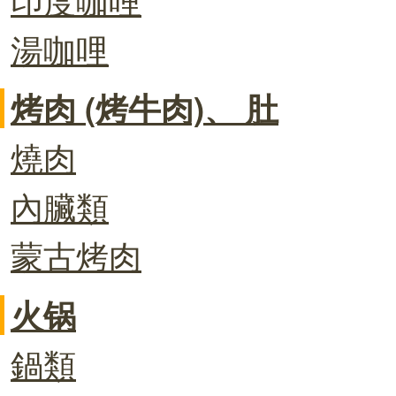
湯咖哩
烤肉 (烤牛肉)、 肚
燒肉
內臟類
蒙古烤肉
火锅
鍋類