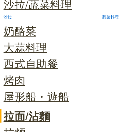
沙拉/蔬菜料理
沙拉
蔬菜料理
奶酪菜
大蒜料理
西式自助餐
烤肉
屋形船・遊船
拉面/沾麵
拉麵