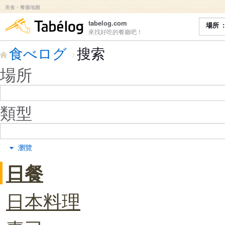
美食・餐廳地圖
食べログ
tabelog.com
場所
來找好吃的餐廳吧！
食べログ
搜索
場所
類型
瀏覽
日餐
日本料理