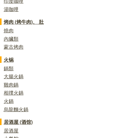
印度咖哩
湯咖哩
烤肉 (烤牛肉)、 肚
燒肉
內臟類
蒙古烤肉
火锅
鍋類
大腸火鍋
雞肉鍋
相撲火鍋
火鍋
烏龍麵火鍋
居酒屋 (酒馆)
居酒屋