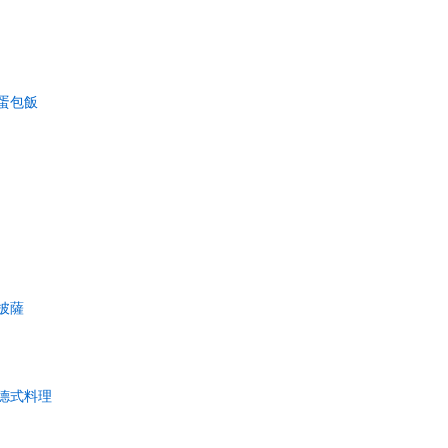
蛋包飯
披薩
德式料理