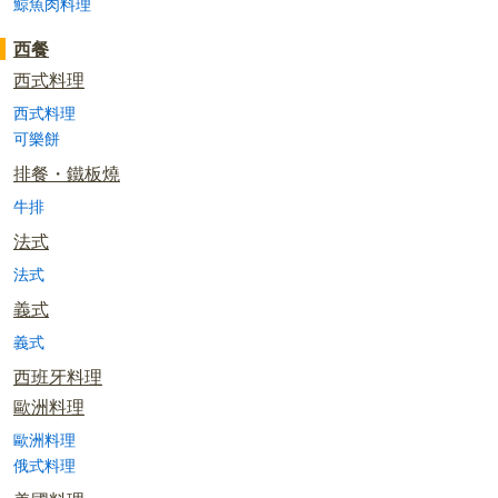
鯨魚肉料理
西餐
西式料理
西式料理
可樂餅
排餐・鐵板燒
牛排
法式
法式
義式
義式
西班牙料理
歐洲料理
歐洲料理
俄式料理