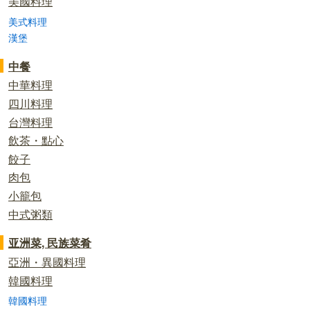
美國料理
美式料理
漢堡
中餐
中華料理
四川料理
台灣料理
飲茶・點心
餃子
肉包
小籠包
中式粥類
亚洲菜, 民族菜肴
亞洲・異國料理
韓國料理
韓國料理