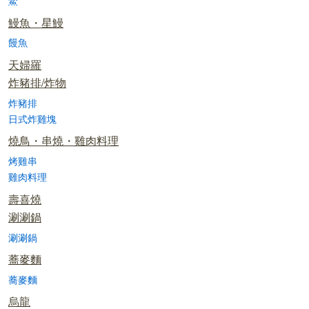
鱉
鰻魚・星鰻
饅魚
天婦羅
炸豬排/炸物
炸豬排
日式炸雞塊
燒鳥・串燒・雞肉料理
烤雞串
雞肉料理
壽喜燒
涮涮鍋
涮涮鍋
蕎麥麵
蕎麥麵
烏龍