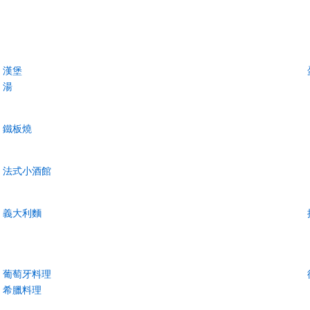
漢堡
湯
鐵板燒
法式小酒館
義大利麵
葡萄牙料理
希臘料理