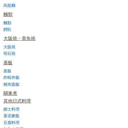
烏龍麵
麵類
麵類
餺飥
大阪燒・章魚燒
大阪燒
明石燒
蓋飯
蓋飯
炸蝦丼飯
豬肉蓋飯
關東煮
其他日式料理
郷土料理
薯泥麥飯
豆腐料理