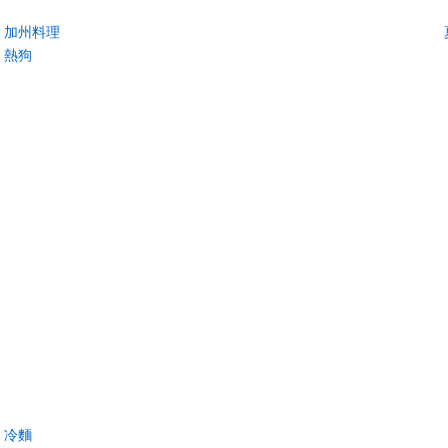
加州料理
熱狗
冷麵