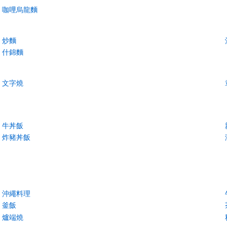
咖哩烏龍麵
炒麵
什錦麵
文字燒
牛丼飯
炸豬丼飯
沖繩料理
釜飯
爐端燒