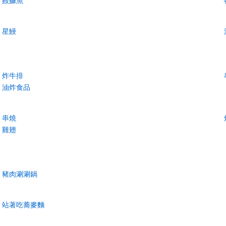
鮟鱇魚
星鰻
炸牛排
油炸食品
串燒
雞翅
豬肉涮涮鍋
站著吃蕎麥麵