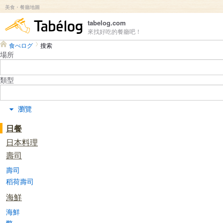
美食・餐廳地圖
食べログ
tabelog.com
來找好吃的餐廳吧！
食べログ
搜索
場所
類型
瀏覽
日餐
日本料理
壽司
壽司
稻荷壽司
海鮮
海鮮