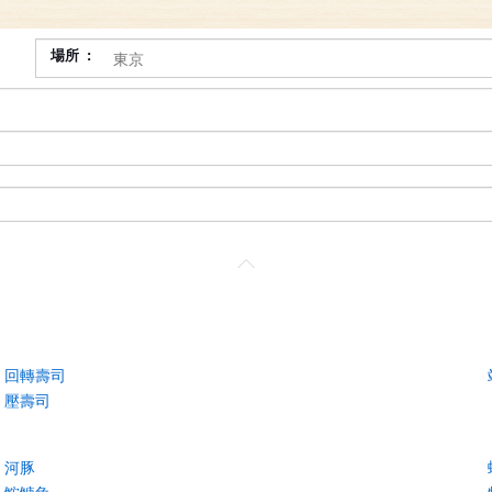
場所
回轉壽司
壓壽司
河豚