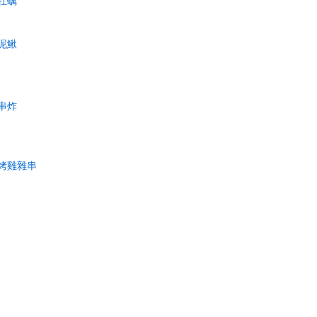
牡蠣
泥鰍
串炸
烤雞雜串