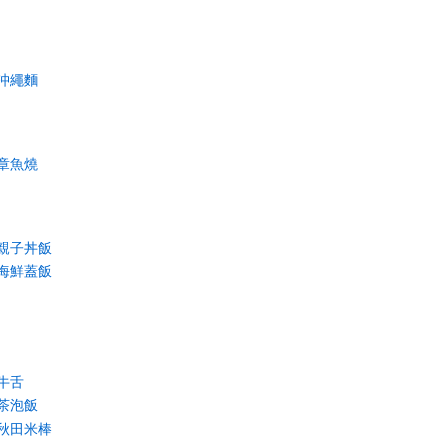
沖繩麵
章魚燒
親子丼飯
海鮮蓋飯
牛舌
茶泡飯
秋田米棒