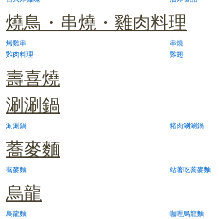
燒鳥・串燒・雞肉料理
烤雞串
串燒
雞肉料理
雞翅
壽喜燒
涮涮鍋
涮涮鍋
豬肉涮涮鍋
蕎麥麵
蕎麥麵
站著吃蕎麥麵
烏龍
烏龍麵
咖哩烏龍麵