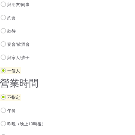
與朋友/同事
約會
款待
宴會/飲酒會
與家人/孩子
一個人
營業時間
不指定
午餐
昨晚（晚上10時後）