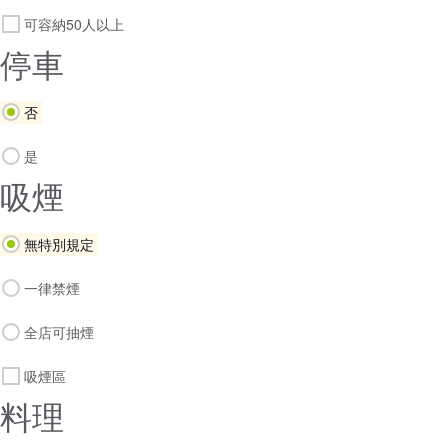
可容納50人以上
停車
否
是
吸煙
無特別規定
一律禁煙
全店可抽煙
吸煙區
料理