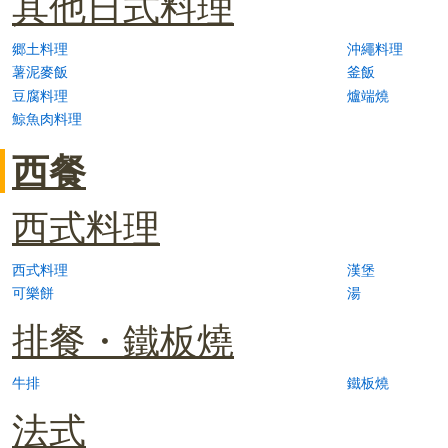
其他日式料理
郷土料理
沖繩料理
薯泥麥飯
釜飯
豆腐料理
爐端燒
鯨魚肉料理
西餐
西式料理
西式料理
漢堡
可樂餅
湯
排餐・鐵板燒
牛排
鐵板燒
法式