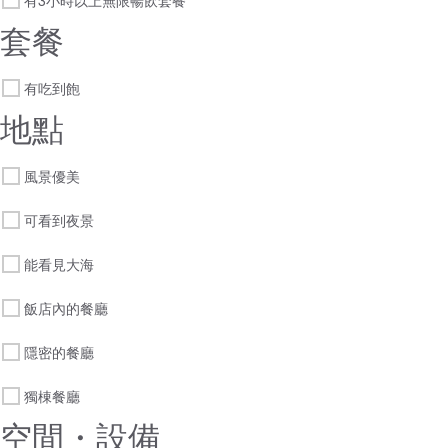
有3小時以上無限暢飲套餐
套餐
有吃到飽
地點
風景優美
可看到夜景
能看見大海
飯店內的餐廳
隱密的餐廳
獨棟餐廳
空間・設備