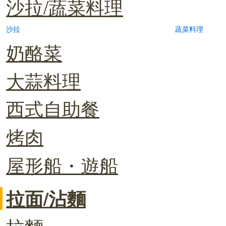
沙拉/蔬菜料理
沙拉
蔬菜料理
奶酪菜
大蒜料理
西式自助餐
烤肉
屋形船・遊船
拉面/沾麵
拉麵