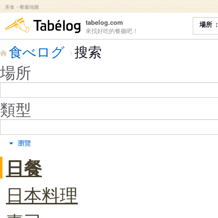
美食・餐廳地圖
食べログ
tabelog.com
場所
來找好吃的餐廳吧！
食べログ
搜索
場所
類型
瀏覽
日餐
日本料理