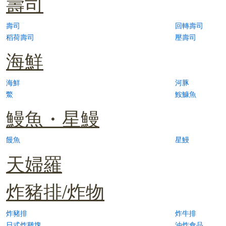
壽司
壽司
回轉壽司
稻荷壽司
壓壽司
海鮮
海鮮
河豚
鱉
鮟鱇魚
鰻魚・星鰻
饅魚
星鰻
天婦羅
炸豬排/炸物
炸豬排
炸牛排
日式炸雞塊
油炸食品