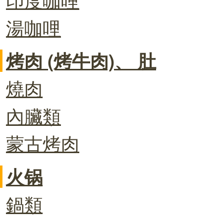
湯咖哩
烤肉 (烤牛肉)、 肚
燒肉
內臟類
蒙古烤肉
火锅
鍋類