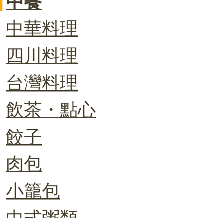
中餐
中華料理
四川料理
台灣料理
飲茶・點心
餃子
肉包
小籠包
中式粥類