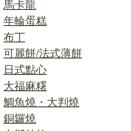
馬卡龍
年輪蛋糕
布丁
可麗餅/法式薄餅
日式點心
大福麻糬
鯛魚燒・大判燒
銅鑼燒