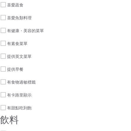
喜愛蔬食
喜愛魚類料理
有健康・美容的菜單
有素食菜單
提供英文菜單
提供早餐
有食物過敏標籤
有卡路里顯示
有甜點吃到飽
飲料