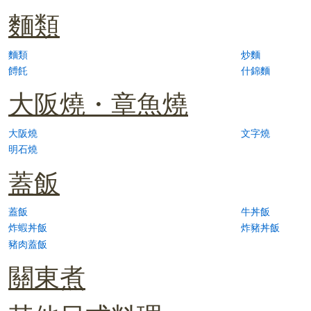
麵類
麵類
炒麵
餺飥
什錦麵
大阪燒・章魚燒
大阪燒
文字燒
明石燒
蓋飯
蓋飯
牛丼飯
炸蝦丼飯
炸豬丼飯
豬肉蓋飯
關東煮