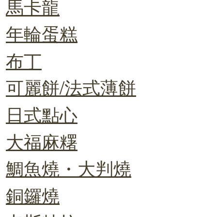
馬卡龍
年輪蛋糕
布丁
可麗餅/法式薄餅
日式點心
大福麻糬
鯛魚燒・大判燒
銅鑼燒