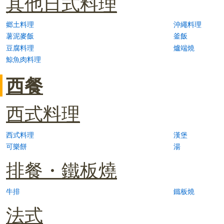
其他日式料理
郷土料理
沖繩料理
薯泥麥飯
釜飯
豆腐料理
爐端燒
鯨魚肉料理
西餐
西式料理
西式料理
漢堡
可樂餅
湯
排餐・鐵板燒
牛排
鐵板燒
法式