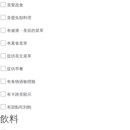
喜愛蔬食
喜愛魚類料理
有健康・美容的菜單
有素食菜單
提供英文菜單
提供早餐
有食物過敏標籤
有卡路里顯示
有甜點吃到飽
飲料