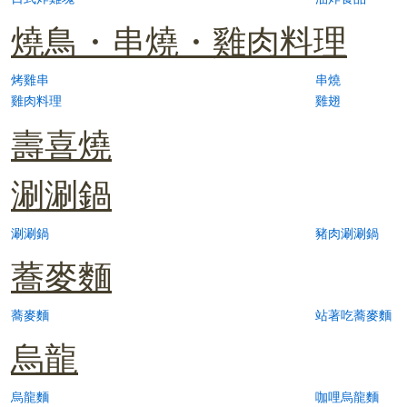
燒鳥・串燒・雞肉料理
烤雞串
串燒
雞肉料理
雞翅
壽喜燒
涮涮鍋
涮涮鍋
豬肉涮涮鍋
蕎麥麵
蕎麥麵
站著吃蕎麥麵
烏龍
烏龍麵
咖哩烏龍麵