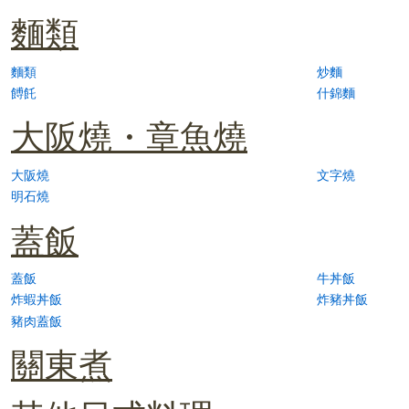
麵類
麵類
炒麵
餺飥
什錦麵
大阪燒・章魚燒
大阪燒
文字燒
明石燒
蓋飯
蓋飯
牛丼飯
炸蝦丼飯
炸豬丼飯
豬肉蓋飯
關東煮