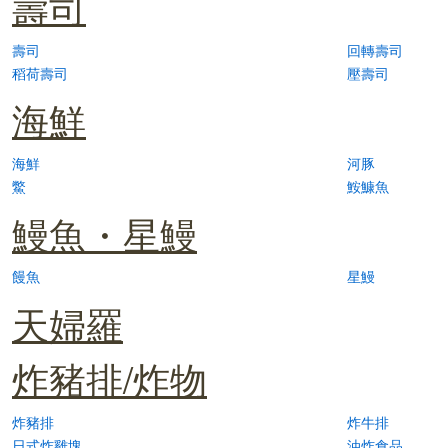
壽司
壽司
回轉壽司
稻荷壽司
壓壽司
海鮮
海鮮
河豚
鱉
鮟鱇魚
鰻魚・星鰻
饅魚
星鰻
天婦羅
炸豬排/炸物
炸豬排
炸牛排
日式炸雞塊
油炸食品