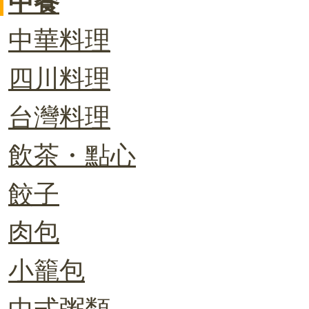
中餐
中華料理
四川料理
台灣料理
飲茶・點心
餃子
肉包
小籠包
中式粥類