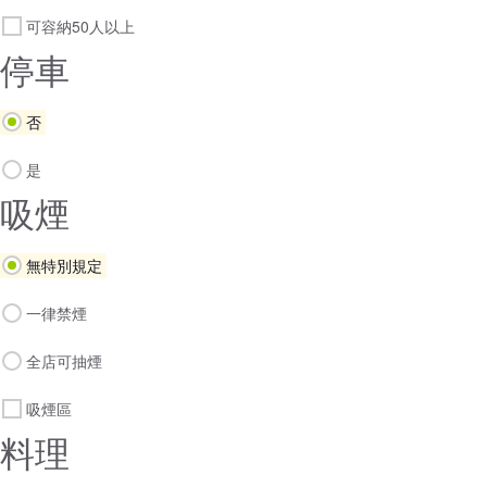
可容納50人以上
停車
否
是
吸煙
無特別規定
一律禁煙
全店可抽煙
吸煙區
料理