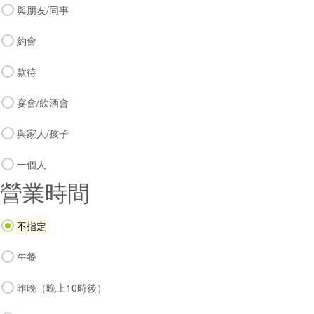
與朋友/同事
約會
款待
宴會/飲酒會
與家人/孩子
一個人
營業時間
不指定
午餐
昨晚（晚上10時後）