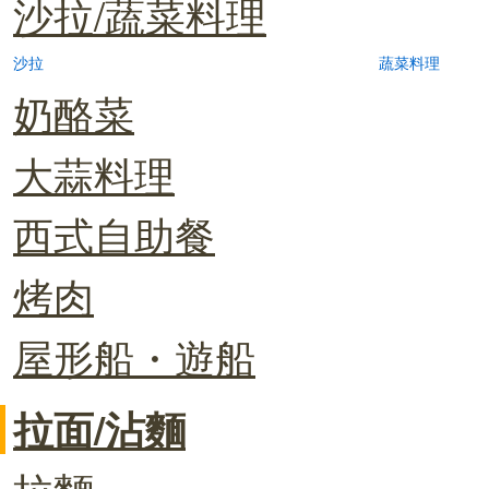
沙拉/蔬菜料理
沙拉
蔬菜料理
奶酪菜
大蒜料理
西式自助餐
烤肉
屋形船・遊船
拉面/沾麵
拉麵