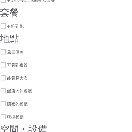
有3小時以上無限暢飲套餐
套餐
有吃到飽
地點
風景優美
可看到夜景
能看見大海
飯店內的餐廳
隱密的餐廳
獨棟餐廳
空間・設備