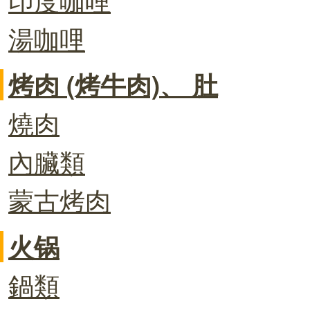
湯咖哩
烤肉 (烤牛肉)、 肚
燒肉
內臟類
蒙古烤肉
火锅
鍋類