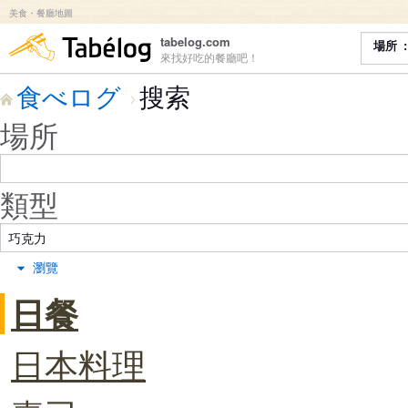
美食・餐廳地圖
食べログ
tabelog.com
場所
來找好吃的餐廳吧！
食べログ
搜索
場所
類型
瀏覽
日餐
日本料理