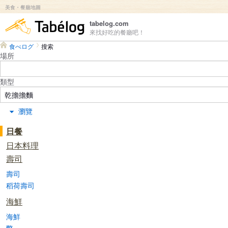
美食・餐廳地圖
食べログ
tabelog.com
來找好吃的餐廳吧！
食べログ
搜索
場所
類型
瀏覽
日餐
日本料理
壽司
壽司
稻荷壽司
海鮮
海鮮