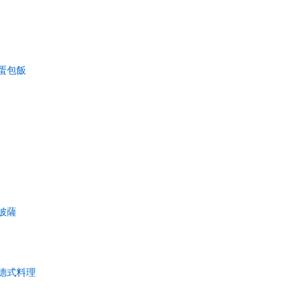
蛋包飯
披薩
德式料理