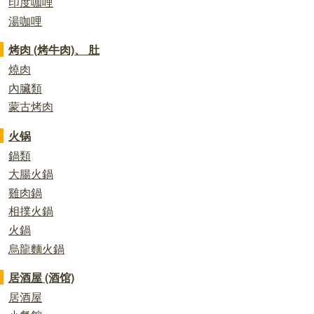
印度咖哩
湯咖哩
烤肉 (烤牛肉)、 肚
燒肉
內臟類
蒙古烤肉
火锅
鍋類
大腸火鍋
雞肉鍋
相撲火鍋
火鍋
烏龍麵火鍋
居酒屋 (酒馆)
居酒屋