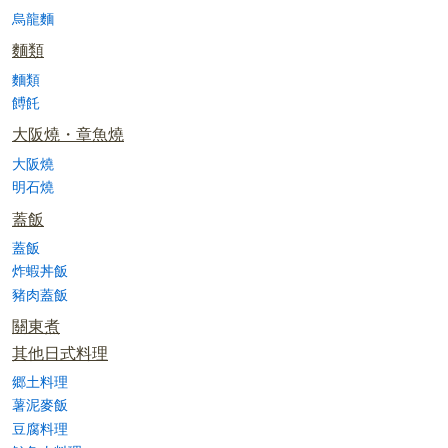
烏龍麵
麵類
麵類
餺飥
大阪燒・章魚燒
大阪燒
明石燒
蓋飯
蓋飯
炸蝦丼飯
豬肉蓋飯
關東煮
其他日式料理
郷土料理
薯泥麥飯
豆腐料理