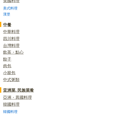
美國料理
美式料理
漢堡
中餐
中華料理
四川料理
台灣料理
飲茶・點心
餃子
肉包
小籠包
中式粥類
亚洲菜, 民族菜肴
亞洲・異國料理
韓國料理
韓國料理