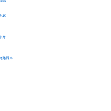
牡蠣
泥鰍
串炸
烤雞雜串