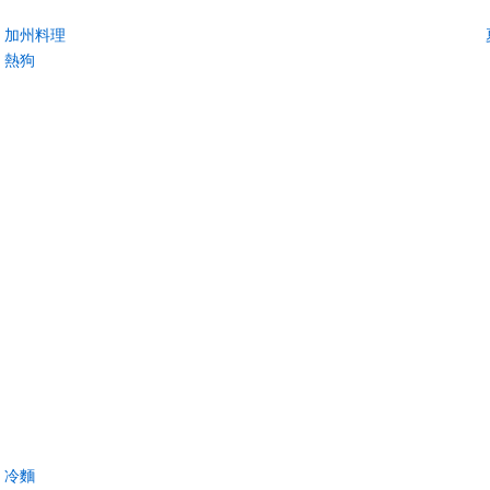
加州料理
熱狗
冷麵