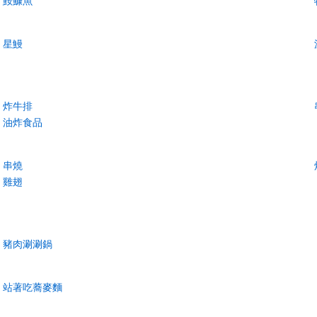
鮟鱇魚
星鰻
炸牛排
油炸食品
串燒
雞翅
豬肉涮涮鍋
站著吃蕎麥麵