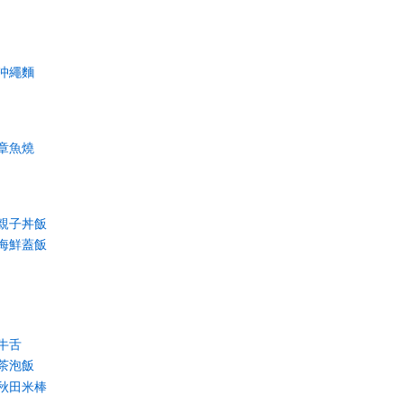
沖繩麵
章魚燒
親子丼飯
海鮮蓋飯
牛舌
茶泡飯
秋田米棒