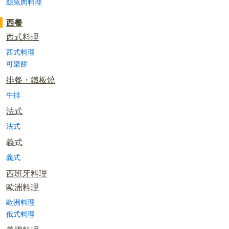
鯨魚肉料理
西餐
西式料理
西式料理
可樂餅
排餐・鐵板燒
牛排
法式
法式
義式
義式
西班牙料理
歐洲料理
歐洲料理
俄式料理