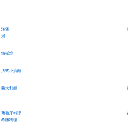
漢堡
湯
鐵板燒
法式小酒館
義大利麵
葡萄牙料理
希臘料理