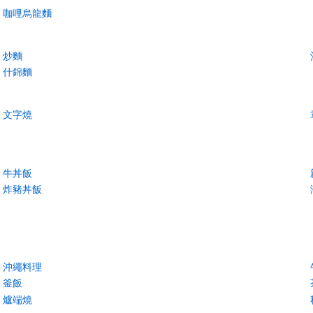
咖哩烏龍麵
炒麵
什錦麵
文字燒
牛丼飯
炸豬丼飯
沖繩料理
釜飯
爐端燒