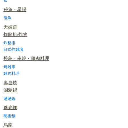
鱉
鰻魚・星鰻
饅魚
天婦羅
炸豬排/炸物
炸豬排
日式炸雞塊
燒鳥・串燒・雞肉料理
烤雞串
雞肉料理
壽喜燒
涮涮鍋
涮涮鍋
蕎麥麵
蕎麥麵
烏龍