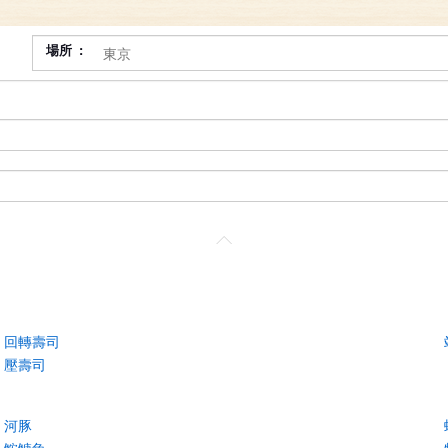
場所
回轉壽司
壓壽司
河豚