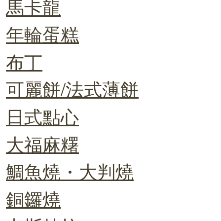
馬卡龍
年輪蛋糕
布丁
可麗餅/法式薄餅
日式點心
大福麻糬
鯛魚燒・大判燒
銅鑼燒