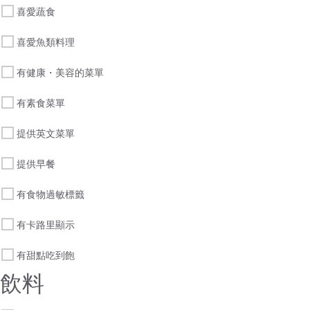
喜愛蔬食
喜愛魚類料理
有健康・美容的菜單
有素食菜單
提供英文菜單
提供早餐
有食物過敏標籤
有卡路里顯示
有甜點吃到飽
飲料