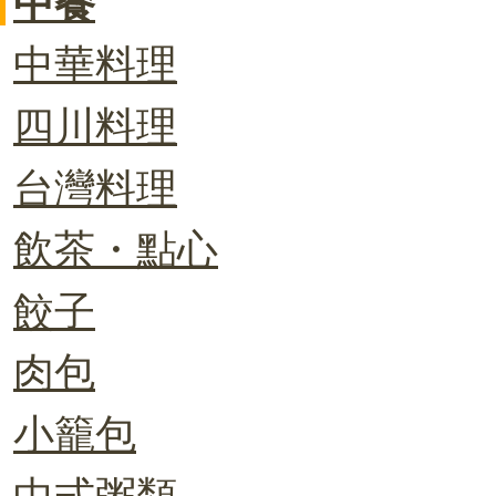
中餐
中華料理
四川料理
台灣料理
飲茶・點心
餃子
肉包
小籠包
中式粥類