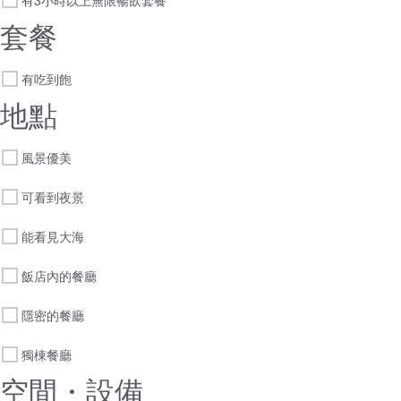
有3小時以上無限暢飲套餐
套餐
有吃到飽
地點
風景優美
可看到夜景
能看見大海
飯店內的餐廳
隱密的餐廳
獨棟餐廳
空間・設備