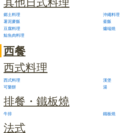
其他日式料理
郷土料理
沖繩料理
薯泥麥飯
釜飯
豆腐料理
爐端燒
鯨魚肉料理
西餐
西式料理
西式料理
漢堡
可樂餅
湯
排餐・鐵板燒
牛排
鐵板燒
法式