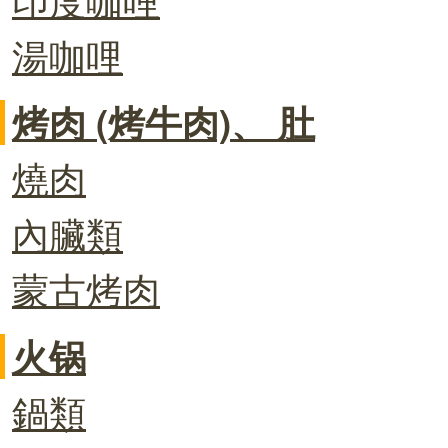
湯咖哩
烤肉 (烤牛肉)、 肚
燒肉
內臟類
蒙古烤肉
火锅
鍋類