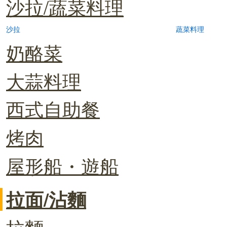
沙拉/蔬菜料理
沙拉
蔬菜料理
奶酪菜
大蒜料理
西式自助餐
烤肉
屋形船・遊船
拉面/沾麵
拉麵