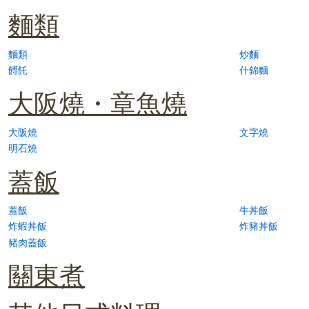
麵類
麵類
炒麵
餺飥
什錦麵
大阪燒・章魚燒
大阪燒
文字燒
明石燒
蓋飯
蓋飯
牛丼飯
炸蝦丼飯
炸豬丼飯
豬肉蓋飯
關東煮