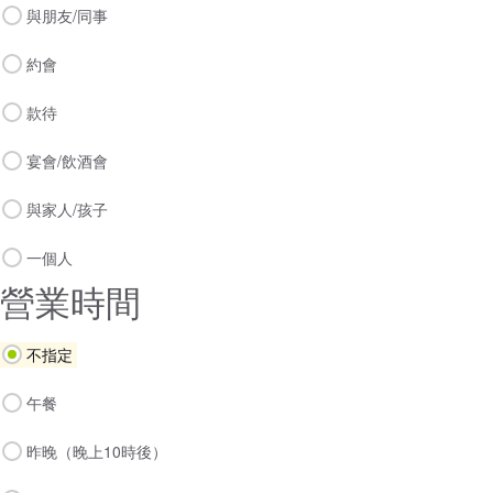
與朋友/同事
約會
款待
宴會/飲酒會
與家人/孩子
一個人
營業時間
不指定
午餐
昨晚（晚上10時後）