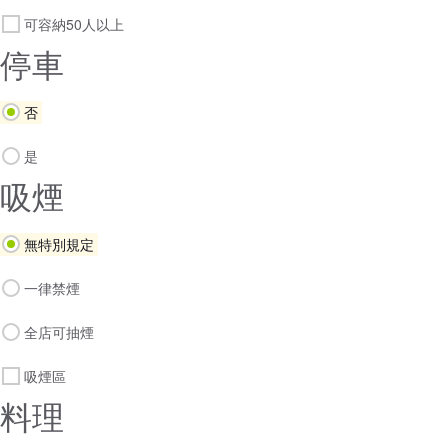
可容納50人以上
停車
否
是
吸煙
無特別規定
一律禁煙
全店可抽煙
吸煙區
料理