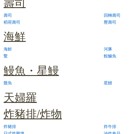
壽司
壽司
回轉壽司
稻荷壽司
壓壽司
海鮮
海鮮
河豚
鱉
鮟鱇魚
鰻魚・星鰻
饅魚
星鰻
天婦羅
炸豬排/炸物
炸豬排
炸牛排
日式炸雞塊
油炸食品