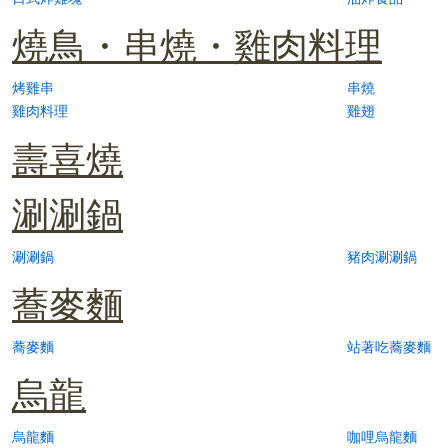
燒鳥・串燒・雞肉料理
烤雞串
串燒
雞肉料理
雞翅
壽喜燒
涮涮鍋
涮涮鍋
豬肉涮涮鍋
蕎麥麵
蕎麥麵
站著吃蕎麥麵
烏龍
烏龍麵
咖哩烏龍麵