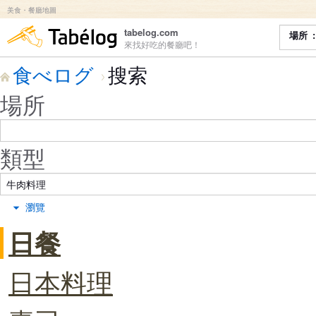
美食・餐廳地圖
食べログ
tabelog.com
場所
來找好吃的餐廳吧！
食べログ
搜索
場所
類型
瀏覽
日餐
日本料理