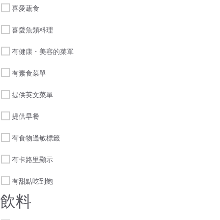
喜愛蔬食
喜愛魚類料理
有健康・美容的菜單
有素食菜單
提供英文菜單
提供早餐
有食物過敏標籤
有卡路里顯示
有甜點吃到飽
飲料