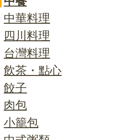
中餐
中華料理
四川料理
台灣料理
飲茶・點心
餃子
肉包
小籠包
中式粥類