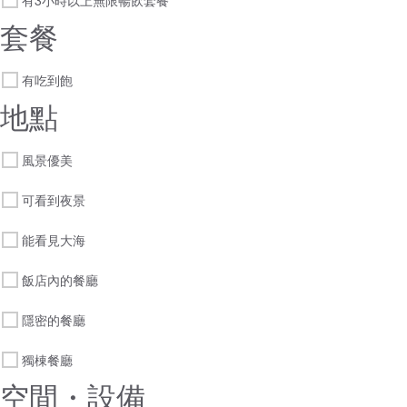
有3小時以上無限暢飲套餐
套餐
有吃到飽
地點
風景優美
可看到夜景
能看見大海
飯店內的餐廳
隱密的餐廳
獨棟餐廳
空間・設備