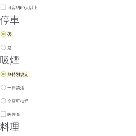
可容納50人以上
停車
否
是
吸煙
無特別規定
一律禁煙
全店可抽煙
吸煙區
料理