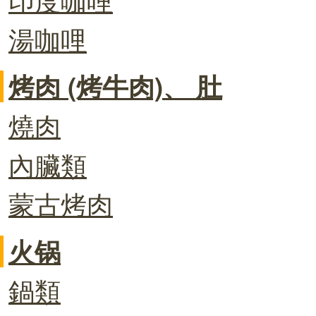
湯咖哩
烤肉 (烤牛肉)、 肚
燒肉
內臟類
蒙古烤肉
火锅
鍋類