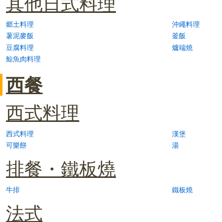
其他日式料理
郷土料理
沖繩料理
薯泥麥飯
釜飯
豆腐料理
爐端燒
鯨魚肉料理
西餐
西式料理
西式料理
漢堡
可樂餅
湯
排餐・鐵板燒
牛排
鐵板燒
法式