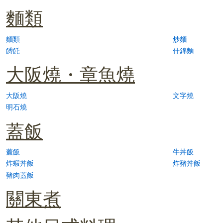
麵類
麵類
炒麵
餺飥
什錦麵
大阪燒・章魚燒
大阪燒
文字燒
明石燒
蓋飯
蓋飯
牛丼飯
炸蝦丼飯
炸豬丼飯
豬肉蓋飯
關東煮