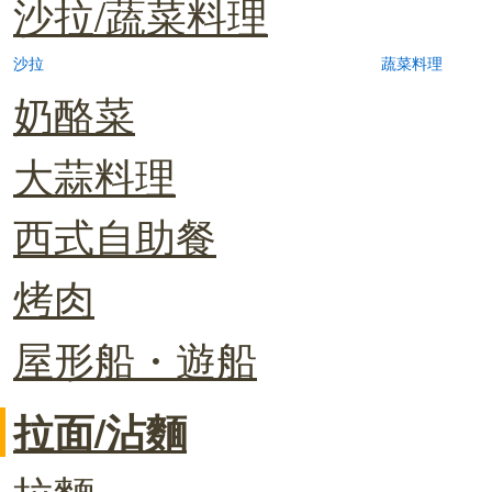
沙拉/蔬菜料理
沙拉
蔬菜料理
奶酪菜
大蒜料理
西式自助餐
烤肉
屋形船・遊船
拉面/沾麵
拉麵