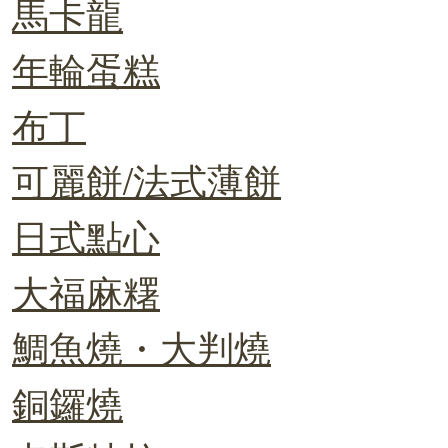
馬卡龍
年輪蛋糕
布丁
可麗餅/法式薄餅
日式點心
大福麻糬
鯛魚燒・大判燒
銅鑼燒