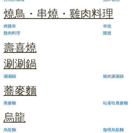
燒鳥・串燒・雞肉料理
烤雞串
串燒
雞肉料理
雞翅
壽喜燒
涮涮鍋
涮涮鍋
豬肉涮涮鍋
蕎麥麵
蕎麥麵
站著吃蕎麥麵
烏龍
烏龍麵
咖哩烏龍麵