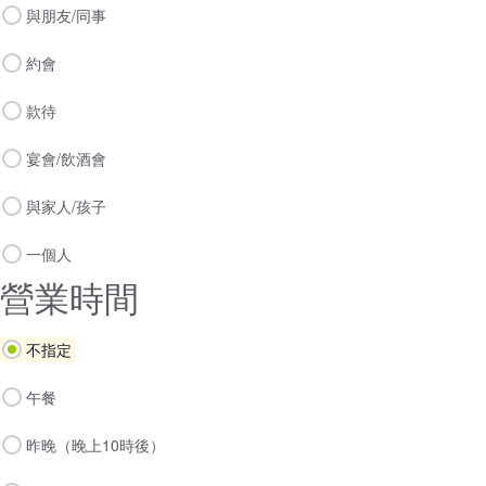
與朋友/同事
約會
款待
宴會/飲酒會
與家人/孩子
一個人
營業時間
不指定
午餐
昨晚（晚上10時後）