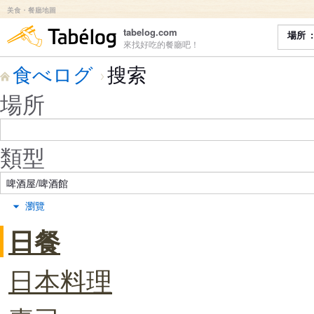
美食・餐廳地圖
食べログ
tabelog.com
場所
來找好吃的餐廳吧！
食べログ
搜索
場所
類型
瀏覽
日餐
日本料理