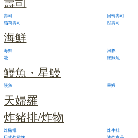
壽司
壽司
回轉壽司
稻荷壽司
壓壽司
海鮮
海鮮
河豚
鱉
鮟鱇魚
鰻魚・星鰻
饅魚
星鰻
天婦羅
炸豬排/炸物
炸豬排
炸牛排
日式炸雞塊
油炸食品