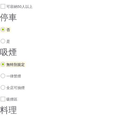
可容納50人以上
停車
否
是
吸煙
無特別規定
一律禁煙
全店可抽煙
吸煙區
料理