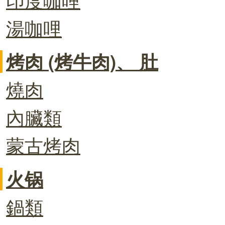
湯咖哩
烤肉 (烤牛肉)、 肚
燒肉
內臟類
蒙古烤肉
火锅
鍋類