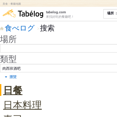
美食・餐廳地圖
食べログ
tabelog.com
場所
來找好吃的餐廳吧！
食べログ
搜索
場所
類型
瀏覽
日餐
日本料理