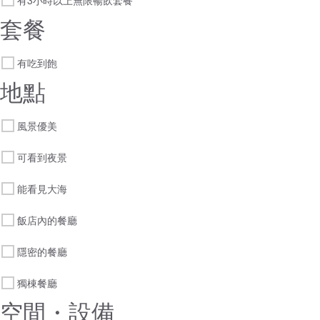
有3小時以上無限暢飲套餐
套餐
有吃到飽
地點
風景優美
可看到夜景
能看見大海
飯店內的餐廳
隱密的餐廳
獨棟餐廳
空間・設備