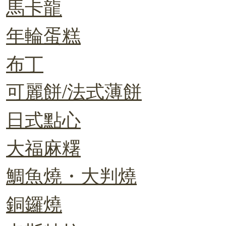
馬卡龍
年輪蛋糕
布丁
可麗餅/法式薄餅
日式點心
大福麻糬
鯛魚燒・大判燒
銅鑼燒