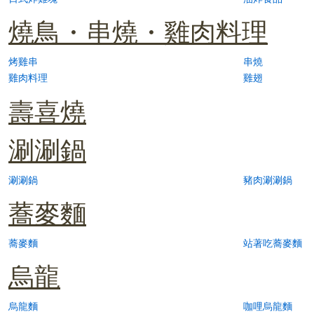
燒鳥・串燒・雞肉料理
烤雞串
串燒
雞肉料理
雞翅
壽喜燒
涮涮鍋
涮涮鍋
豬肉涮涮鍋
蕎麥麵
蕎麥麵
站著吃蕎麥麵
烏龍
烏龍麵
咖哩烏龍麵