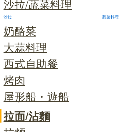
沙拉/蔬菜料理
沙拉
蔬菜料理
奶酪菜
大蒜料理
西式自助餐
烤肉
屋形船・遊船
拉面/沾麵
拉麵