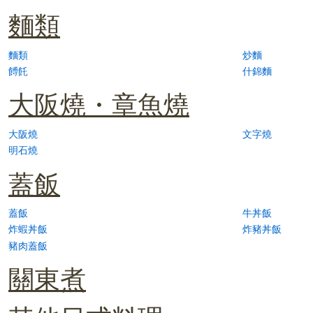
麵類
麵類
炒麵
餺飥
什錦麵
大阪燒・章魚燒
大阪燒
文字燒
明石燒
蓋飯
蓋飯
牛丼飯
炸蝦丼飯
炸豬丼飯
豬肉蓋飯
關東煮