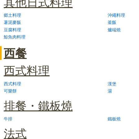
其他日式料理
郷土料理
沖繩料理
薯泥麥飯
釜飯
豆腐料理
爐端燒
鯨魚肉料理
西餐
西式料理
西式料理
漢堡
可樂餅
湯
排餐・鐵板燒
牛排
鐵板燒
法式