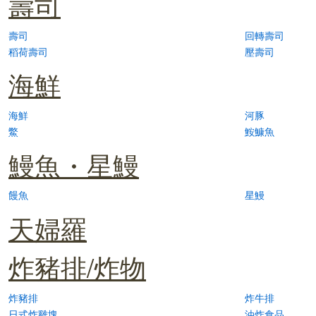
壽司
壽司
回轉壽司
稻荷壽司
壓壽司
海鮮
海鮮
河豚
鱉
鮟鱇魚
鰻魚・星鰻
饅魚
星鰻
天婦羅
炸豬排/炸物
炸豬排
炸牛排
日式炸雞塊
油炸食品