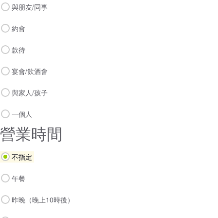
與朋友/同事
約會
款待
宴會/飲酒會
與家人/孩子
一個人
營業時間
不指定
午餐
昨晚（晚上10時後）