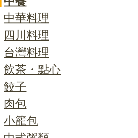
中餐
中華料理
四川料理
台灣料理
飲茶・點心
餃子
肉包
小籠包
中式粥類