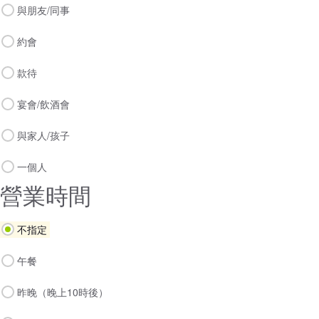
與朋友/同事
約會
款待
宴會/飲酒會
與家人/孩子
一個人
營業時間
不指定
午餐
昨晚（晚上10時後）