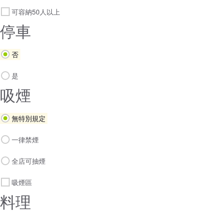
可容納50人以上
停車
否
是
吸煙
無特別規定
一律禁煙
全店可抽煙
吸煙區
料理