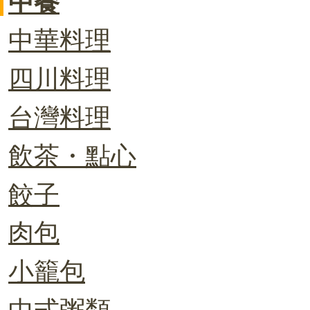
中餐
中華料理
四川料理
台灣料理
飲茶・點心
餃子
肉包
小籠包
中式粥類