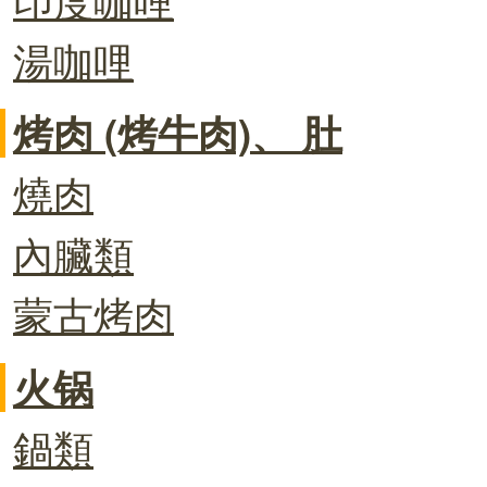
湯咖哩
烤肉 (烤牛肉)、 肚
燒肉
內臟類
蒙古烤肉
火锅
鍋類