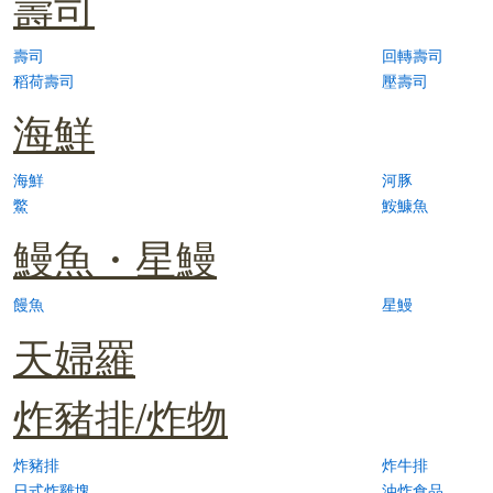
壽司
壽司
回轉壽司
稻荷壽司
壓壽司
海鮮
海鮮
河豚
鱉
鮟鱇魚
鰻魚・星鰻
饅魚
星鰻
天婦羅
炸豬排/炸物
炸豬排
炸牛排
日式炸雞塊
油炸食品