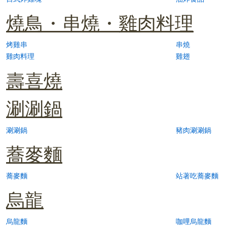
燒鳥・串燒・雞肉料理
烤雞串
串燒
雞肉料理
雞翅
壽喜燒
涮涮鍋
涮涮鍋
豬肉涮涮鍋
蕎麥麵
蕎麥麵
站著吃蕎麥麵
烏龍
烏龍麵
咖哩烏龍麵