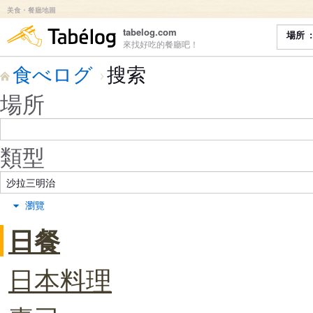
美食・餐廳地圖
食べログ
tabelog.com
場所
來找好吃的餐廳吧！
食べログ
搜索
場所
類型
瀏覽
日餐
日本料理