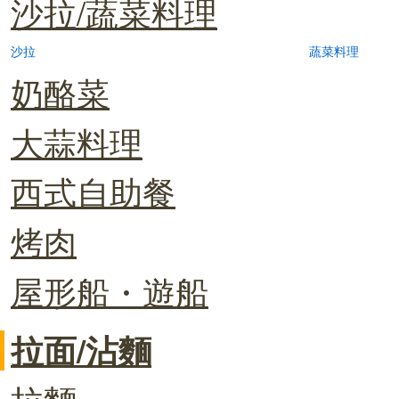
沙拉/蔬菜料理
沙拉
蔬菜料理
奶酪菜
大蒜料理
西式自助餐
烤肉
屋形船・遊船
拉面/沾麵
拉麵