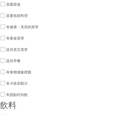
喜愛蔬食
喜愛魚類料理
有健康・美容的菜單
有素食菜單
提供英文菜單
提供早餐
有食物過敏標籤
有卡路里顯示
有甜點吃到飽
飲料