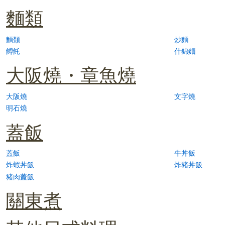
麵類
麵類
炒麵
餺飥
什錦麵
大阪燒・章魚燒
大阪燒
文字燒
明石燒
蓋飯
蓋飯
牛丼飯
炸蝦丼飯
炸豬丼飯
豬肉蓋飯
關東煮