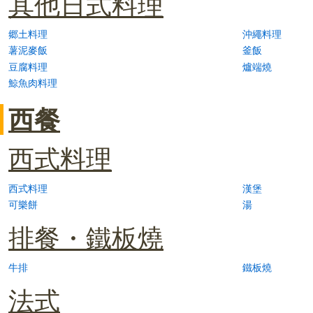
其他日式料理
郷土料理
沖繩料理
薯泥麥飯
釜飯
豆腐料理
爐端燒
鯨魚肉料理
西餐
西式料理
西式料理
漢堡
可樂餅
湯
排餐・鐵板燒
牛排
鐵板燒
法式