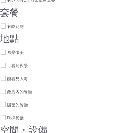
有3小時以上無限暢飲套餐
套餐
有吃到飽
地點
風景優美
可看到夜景
能看見大海
飯店內的餐廳
隱密的餐廳
獨棟餐廳
空間・設備