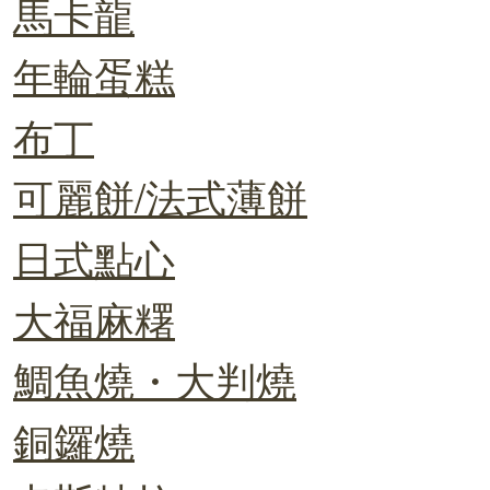
馬卡龍
年輪蛋糕
布丁
可麗餅/法式薄餅
日式點心
大福麻糬
鯛魚燒・大判燒
銅鑼燒