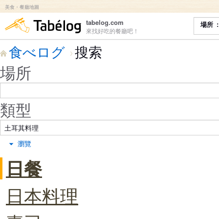
美食・餐廳地圖
食べログ
tabelog.com
場所
來找好吃的餐廳吧！
食べログ
搜索
場所
類型
瀏覽
日餐
日本料理