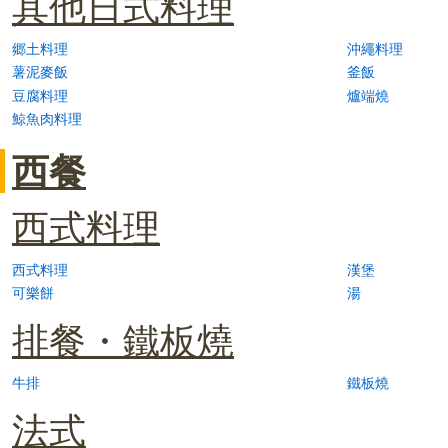
其他日式料理
郷土料理
沖繩料理
薯泥麥飯
釜飯
豆腐料理
爐端燒
鯨魚肉料理
西餐
西式料理
西式料理
漢堡
可樂餅
湯
排餐・鐵板燒
牛排
鐵板燒
法式