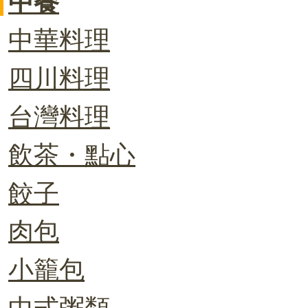
中餐
中華料理
四川料理
台灣料理
飲茶・點心
餃子
肉包
小籠包
中式粥類