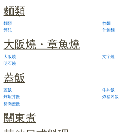
麵類
麵類
炒麵
餺飥
什錦麵
大阪燒・章魚燒
大阪燒
文字燒
明石燒
蓋飯
蓋飯
牛丼飯
炸蝦丼飯
炸豬丼飯
豬肉蓋飯
關東煮