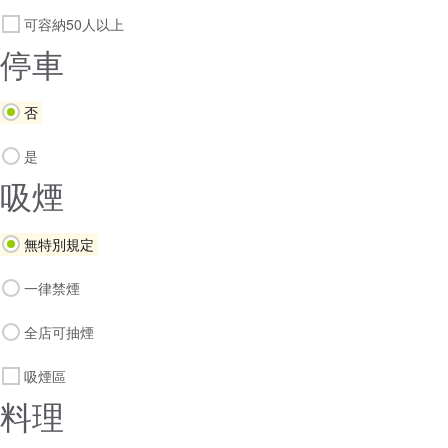
可容納50人以上
停車
否
是
吸煙
無特別規定
一律禁煙
全店可抽煙
吸煙區
料理