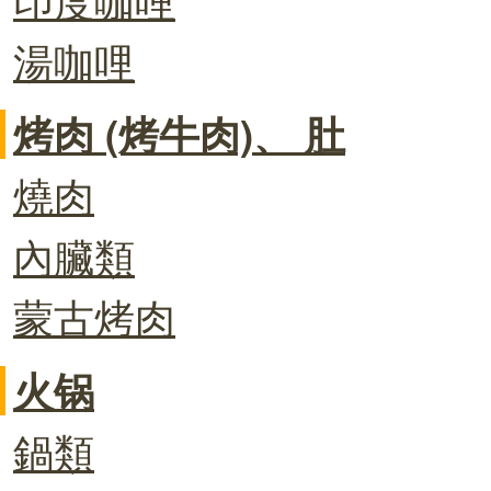
湯咖哩
烤肉 (烤牛肉)、 肚
燒肉
內臟類
蒙古烤肉
火锅
鍋類