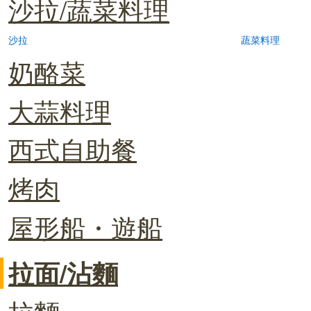
沙拉/蔬菜料理
沙拉
蔬菜料理
奶酪菜
大蒜料理
西式自助餐
烤肉
屋形船・遊船
拉面/沾麵
拉麵