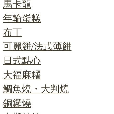
馬卡龍
年輪蛋糕
布丁
可麗餅/法式薄餅
日式點心
大福麻糬
鯛魚燒・大判燒
銅鑼燒