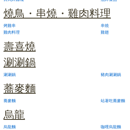
燒鳥・串燒・雞肉料理
烤雞串
串燒
雞肉料理
雞翅
壽喜燒
涮涮鍋
涮涮鍋
豬肉涮涮鍋
蕎麥麵
蕎麥麵
站著吃蕎麥麵
烏龍
烏龍麵
咖哩烏龍麵