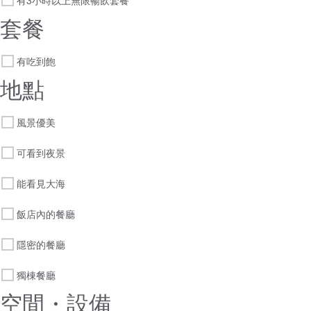
有3小時以上無限暢飲套餐
套餐
有吃到飽
地點
風景優美
可看到夜景
能看見大海
飯店內的餐廳
隱密的餐廳
獨棟餐廳
空間・設備