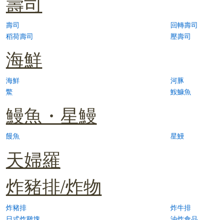
壽司
壽司
回轉壽司
稻荷壽司
壓壽司
海鮮
海鮮
河豚
鱉
鮟鱇魚
鰻魚・星鰻
饅魚
星鰻
天婦羅
炸豬排/炸物
炸豬排
炸牛排
日式炸雞塊
油炸食品