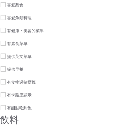
喜愛蔬食
喜愛魚類料理
有健康・美容的菜單
有素食菜單
提供英文菜單
提供早餐
有食物過敏標籤
有卡路里顯示
有甜點吃到飽
飲料