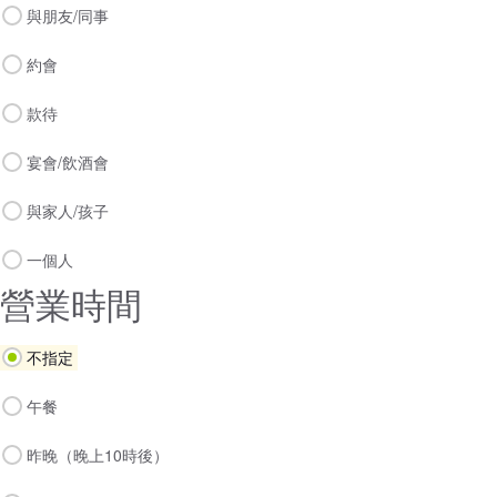
與朋友/同事
約會
款待
宴會/飲酒會
與家人/孩子
一個人
營業時間
不指定
午餐
昨晚（晚上10時後）