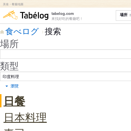
美食・餐廳地圖
食べログ
tabelog.com
場所
來找好吃的餐廳吧！
食べログ
搜索
場所
類型
瀏覽
日餐
日本料理