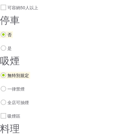
可容納50人以上
停車
否
是
吸煙
無特別規定
一律禁煙
全店可抽煙
吸煙區
料理