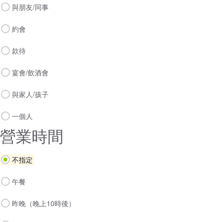
與朋友/同事
約會
款待
宴會/飲酒會
與家人/孩子
一個人
營業時間
不指定
午餐
昨晚（晚上10時後）