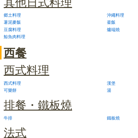
其他日式料理
郷土料理
沖繩料理
薯泥麥飯
釜飯
豆腐料理
爐端燒
鯨魚肉料理
西餐
西式料理
西式料理
漢堡
可樂餅
湯
排餐・鐵板燒
牛排
鐵板燒
法式