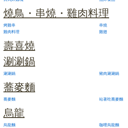
燒鳥・串燒・雞肉料理
烤雞串
串燒
雞肉料理
雞翅
壽喜燒
涮涮鍋
涮涮鍋
豬肉涮涮鍋
蕎麥麵
蕎麥麵
站著吃蕎麥麵
烏龍
烏龍麵
咖哩烏龍麵