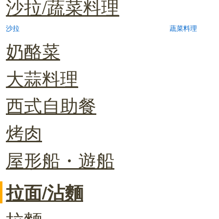
沙拉/蔬菜料理
沙拉
蔬菜料理
奶酪菜
大蒜料理
西式自助餐
烤肉
屋形船・遊船
拉面/沾麵
拉麵