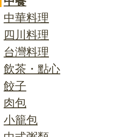
中餐
中華料理
四川料理
台灣料理
飲茶・點心
餃子
肉包
小籠包
中式粥類