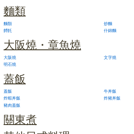
麵類
麵類
炒麵
餺飥
什錦麵
大阪燒・章魚燒
大阪燒
文字燒
明石燒
蓋飯
蓋飯
牛丼飯
炸蝦丼飯
炸豬丼飯
豬肉蓋飯
關東煮