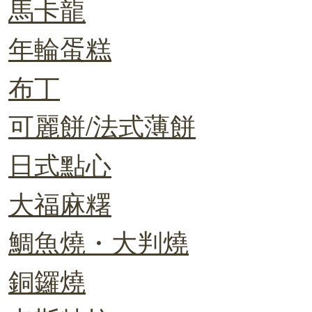
馬卡龍
年輪蛋糕
布丁
可麗餅/法式薄餅
日式點心
大福麻糬
鯛魚燒・大判燒
銅鑼燒