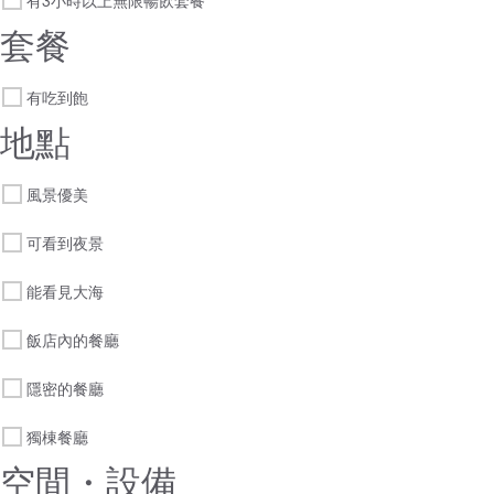
有3小時以上無限暢飲套餐
套餐
有吃到飽
地點
風景優美
可看到夜景
能看見大海
飯店內的餐廳
隱密的餐廳
獨棟餐廳
空間・設備