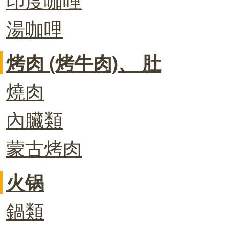
湯咖哩
烤肉 (烤牛肉)、 肚
燒肉
內臟類
蒙古烤肉
火锅
鍋類