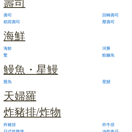
壽司
壽司
回轉壽司
稻荷壽司
壓壽司
海鮮
海鮮
河豚
鱉
鮟鱇魚
鰻魚・星鰻
饅魚
星鰻
天婦羅
炸豬排/炸物
炸豬排
炸牛排
日式炸雞塊
油炸食品