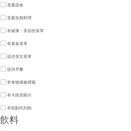
喜愛蔬食
喜愛魚類料理
有健康・美容的菜單
有素食菜單
提供英文菜單
提供早餐
有食物過敏標籤
有卡路里顯示
有甜點吃到飽
飲料