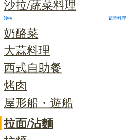
沙拉/蔬菜料理
沙拉
蔬菜料理
奶酪菜
大蒜料理
西式自助餐
烤肉
屋形船・遊船
拉面/沾麵
拉麵