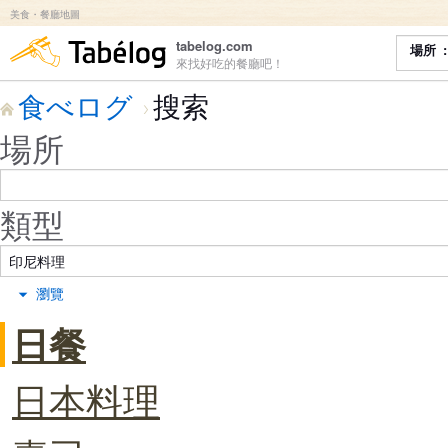
美食・餐廳地圖
食べログ
tabelog.com
場所
來找好吃的餐廳吧！
食べログ
搜索
場所
類型
瀏覽
日餐
日本料理