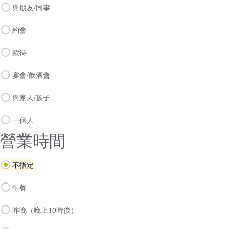
與朋友/同事
約會
款待
宴會/飲酒會
與家人/孩子
一個人
營業時間
不指定
午餐
昨晚（晚上10時後）