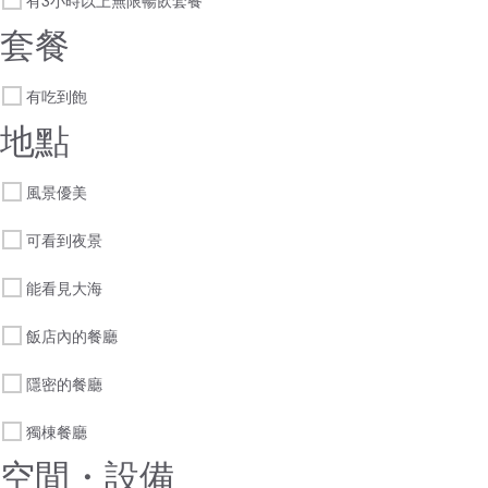
有3小時以上無限暢飲套餐
套餐
有吃到飽
地點
風景優美
可看到夜景
能看見大海
飯店內的餐廳
隱密的餐廳
獨棟餐廳
空間・設備