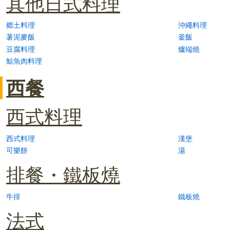
其他日式料理
郷土料理
沖繩料理
薯泥麥飯
釜飯
豆腐料理
爐端燒
鯨魚肉料理
西餐
西式料理
西式料理
漢堡
可樂餅
湯
排餐・鐵板燒
牛排
鐵板燒
法式