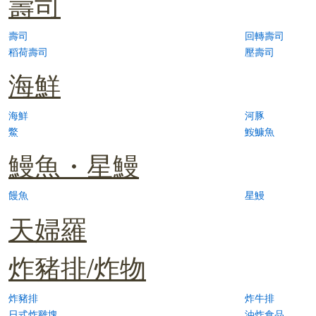
壽司
壽司
回轉壽司
稻荷壽司
壓壽司
海鮮
海鮮
河豚
鱉
鮟鱇魚
鰻魚・星鰻
饅魚
星鰻
天婦羅
炸豬排/炸物
炸豬排
炸牛排
日式炸雞塊
油炸食品