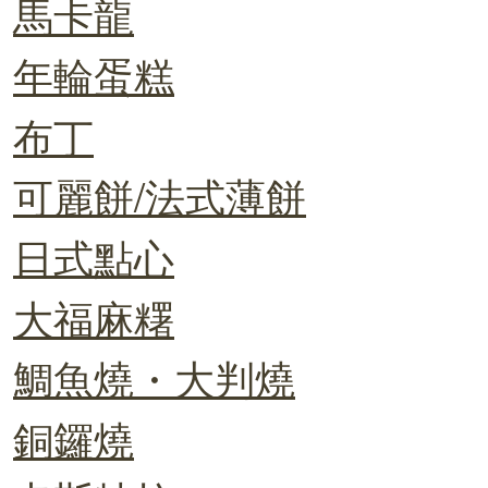
馬卡龍
年輪蛋糕
布丁
可麗餅/法式薄餅
日式點心
大福麻糬
鯛魚燒・大判燒
銅鑼燒