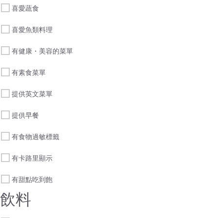
喜愛蔬食
喜愛魚類料理
有健康・美容的菜單
有素食菜單
提供英文菜單
提供早餐
有食物過敏標籤
有卡路里顯示
有甜點吃到飽
飲料