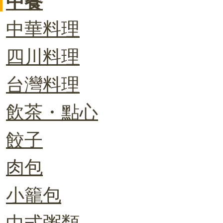
中餐
中華料理
四川料理
台灣料理
飲茶・點心
餃子
肉包
小籠包
中式粥類