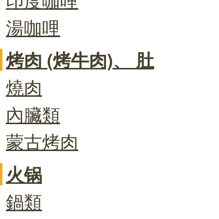
湯咖哩
烤肉 (烤牛肉)、 肚
燒肉
內臟類
蒙古烤肉
火锅
鍋類