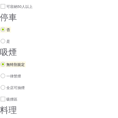
可容納50人以上
停車
否
是
吸煙
無特別規定
一律禁煙
全店可抽煙
吸煙區
料理