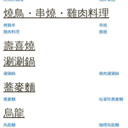
燒鳥・串燒・雞肉料理
烤雞串
串燒
雞肉料理
雞翅
壽喜燒
涮涮鍋
涮涮鍋
豬肉涮涮鍋
蕎麥麵
蕎麥麵
站著吃蕎麥麵
烏龍
烏龍麵
咖哩烏龍麵