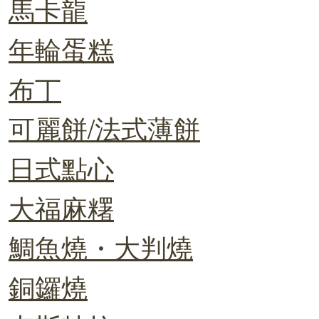
馬卡龍
年輪蛋糕
布丁
可麗餅/法式薄餅
日式點心
大福麻糬
鯛魚燒・大判燒
銅鑼燒