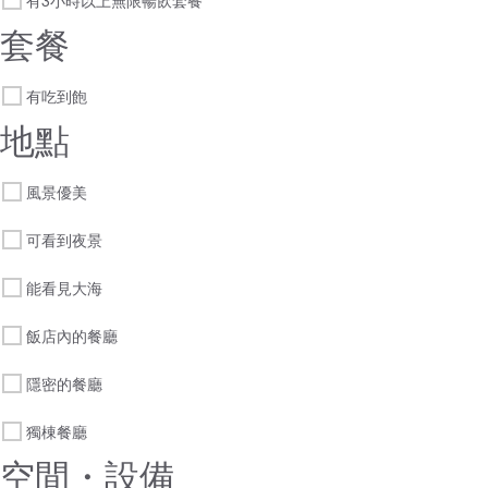
有3小時以上無限暢飲套餐
套餐
有吃到飽
地點
風景優美
可看到夜景
能看見大海
飯店內的餐廳
隱密的餐廳
獨棟餐廳
空間・設備