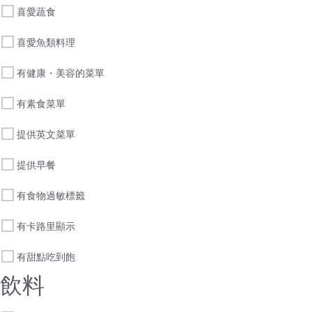
喜愛蔬食
喜愛魚類料理
有健康・美容的菜單
有素食菜單
提供英文菜單
提供早餐
有食物過敏標籤
有卡路里顯示
有甜點吃到飽
飲料