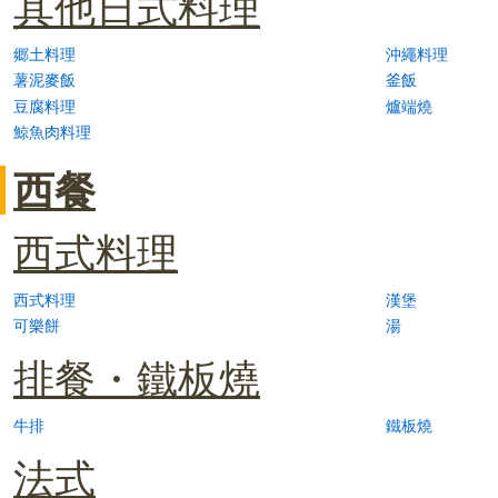
其他日式料理
郷土料理
沖繩料理
薯泥麥飯
釜飯
豆腐料理
爐端燒
鯨魚肉料理
西餐
西式料理
西式料理
漢堡
可樂餅
湯
排餐・鐵板燒
牛排
鐵板燒
法式