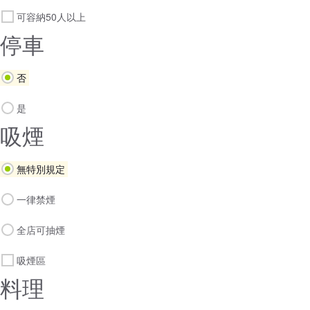
可容納50人以上
停車
否
是
吸煙
無特別規定
一律禁煙
全店可抽煙
吸煙區
料理