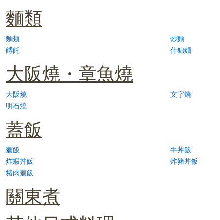
麵類
麵類
炒麵
餺飥
什錦麵
大阪燒・章魚燒
大阪燒
文字燒
明石燒
蓋飯
蓋飯
牛丼飯
炸蝦丼飯
炸豬丼飯
豬肉蓋飯
關東煮