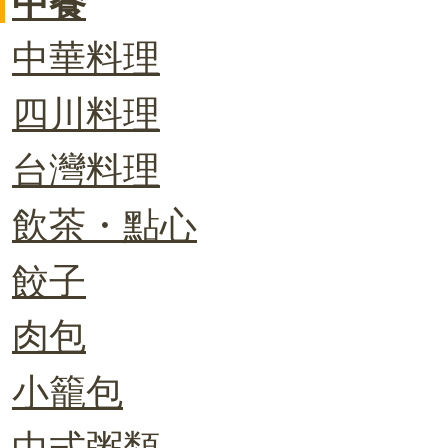
中餐
中華料理
四川料理
台灣料理
飲茶・點心
餃子
肉包
小籠包
中式粥類