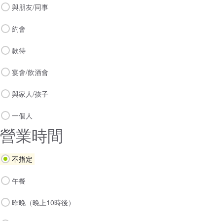
與朋友/同事
約會
款待
宴會/飲酒會
與家人/孩子
一個人
營業時間
不指定
午餐
昨晚（晚上10時後）