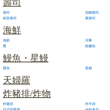
壽司
壽司
回轉壽司
稻荷壽司
壓壽司
海鮮
海鮮
河豚
鱉
鮟鱇魚
鰻魚・星鰻
饅魚
星鰻
天婦羅
炸豬排/炸物
炸豬排
炸牛排
日式炸雞塊
油炸食品