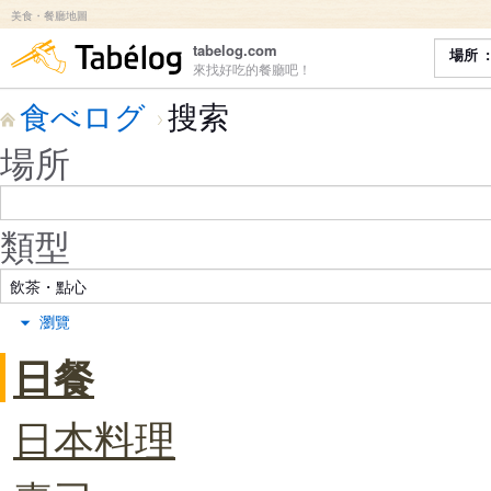
美食・餐廳地圖
食べログ
tabelog.com
場所
來找好吃的餐廳吧！
食べログ
搜索
場所
類型
瀏覽
日餐
日本料理