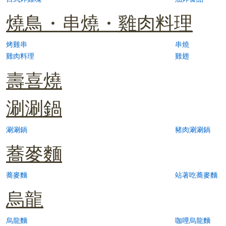
燒鳥・串燒・雞肉料理
烤雞串
串燒
雞肉料理
雞翅
壽喜燒
涮涮鍋
涮涮鍋
豬肉涮涮鍋
蕎麥麵
蕎麥麵
站著吃蕎麥麵
烏龍
烏龍麵
咖哩烏龍麵