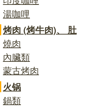
湯咖哩
烤肉 (烤牛肉)、 肚
燒肉
內臟類
蒙古烤肉
火锅
鍋類