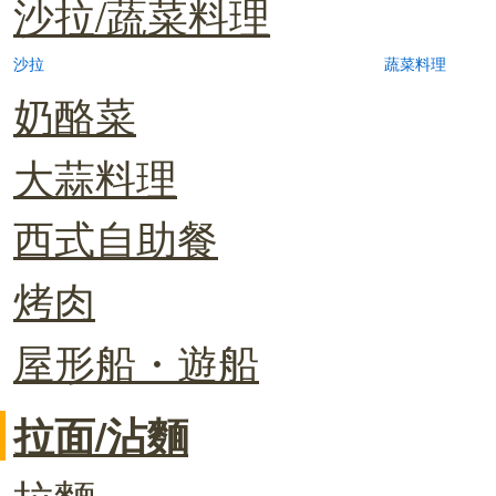
沙拉/蔬菜料理
沙拉
蔬菜料理
奶酪菜
大蒜料理
西式自助餐
烤肉
屋形船・遊船
拉面/沾麵
拉麵