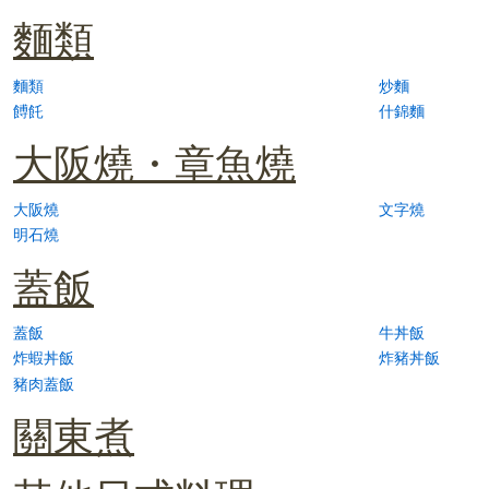
麵類
麵類
炒麵
餺飥
什錦麵
大阪燒・章魚燒
大阪燒
文字燒
明石燒
蓋飯
蓋飯
牛丼飯
炸蝦丼飯
炸豬丼飯
豬肉蓋飯
關東煮