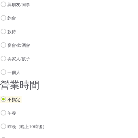
與朋友/同事
約會
款待
宴會/飲酒會
與家人/孩子
一個人
營業時間
不指定
午餐
昨晚（晚上10時後）