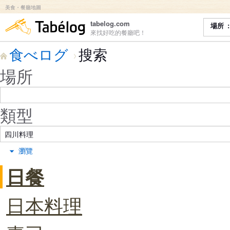
美食・餐廳地圖
食べログ
tabelog.com
場所
來找好吃的餐廳吧！
食べログ
搜索
場所
類型
瀏覽
日餐
日本料理