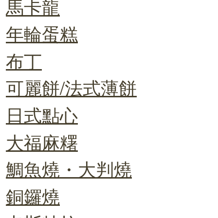
馬卡龍
年輪蛋糕
布丁
可麗餅/法式薄餅
日式點心
大福麻糬
鯛魚燒・大判燒
銅鑼燒