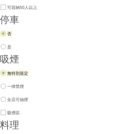
可容納50人以上
停車
否
是
吸煙
無特別規定
一律禁煙
全店可抽煙
吸煙區
料理