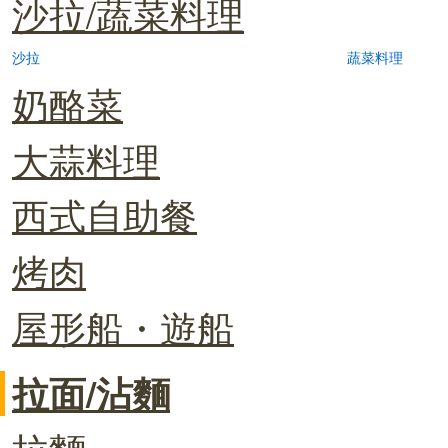
沙拉/蔬菜料理
沙拉
蔬菜料理
奶酪菜
大蒜料理
西式自助餐
烤肉
屋形船・遊船
拉面/沾麵
拉麵