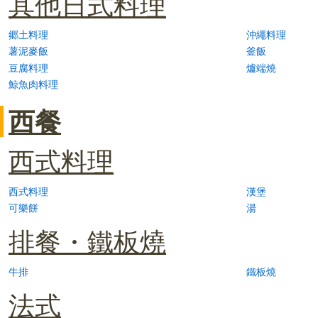
其他日式料理
郷土料理
沖繩料理
薯泥麥飯
釜飯
豆腐料理
爐端燒
鯨魚肉料理
西餐
西式料理
西式料理
漢堡
可樂餅
湯
排餐・鐵板燒
牛排
鐵板燒
法式