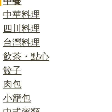
中餐
中華料理
四川料理
台灣料理
飲茶・點心
餃子
肉包
小籠包
中式粥類