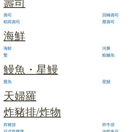
壽司
壽司
回轉壽司
稻荷壽司
壓壽司
海鮮
海鮮
河豚
鱉
鮟鱇魚
鰻魚・星鰻
饅魚
星鰻
天婦羅
炸豬排/炸物
炸豬排
炸牛排
日式炸雞塊
油炸食品