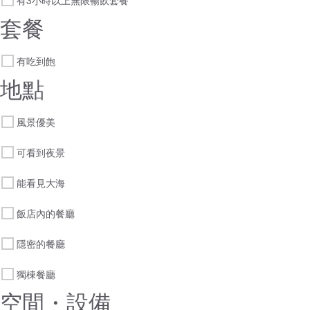
有3小時以上無限暢飲套餐
套餐
有吃到飽
地點
風景優美
可看到夜景
能看見大海
飯店內的餐廳
隱密的餐廳
獨棟餐廳
空間・設備