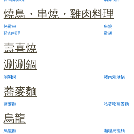
燒鳥・串燒・雞肉料理
烤雞串
串燒
雞肉料理
雞翅
壽喜燒
涮涮鍋
涮涮鍋
豬肉涮涮鍋
蕎麥麵
蕎麥麵
站著吃蕎麥麵
烏龍
烏龍麵
咖哩烏龍麵