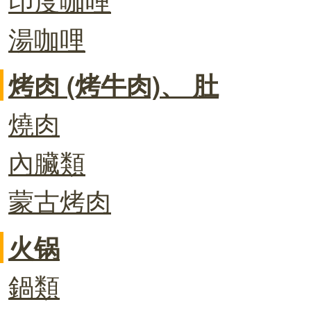
湯咖哩
烤肉 (烤牛肉)、 肚
燒肉
內臟類
蒙古烤肉
火锅
鍋類