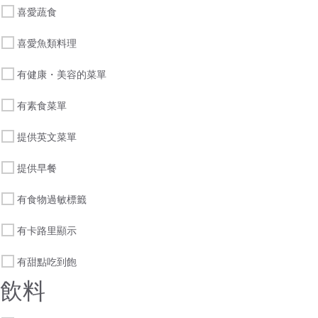
喜愛蔬食
喜愛魚類料理
有健康・美容的菜單
有素食菜單
提供英文菜單
提供早餐
有食物過敏標籤
有卡路里顯示
有甜點吃到飽
飲料