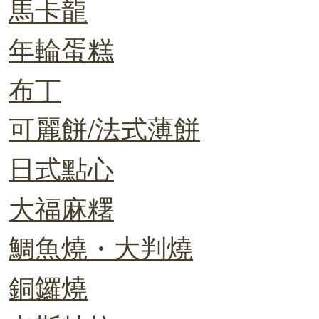
馬卡龍
年輪蛋糕
布丁
可麗餅/法式薄餅
日式點心
大福麻糬
鯛魚燒・大判燒
銅鑼燒