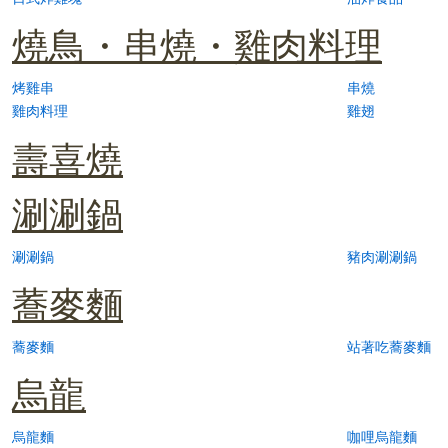
燒鳥・串燒・雞肉料理
烤雞串
串燒
雞肉料理
雞翅
壽喜燒
涮涮鍋
涮涮鍋
豬肉涮涮鍋
蕎麥麵
蕎麥麵
站著吃蕎麥麵
烏龍
烏龍麵
咖哩烏龍麵