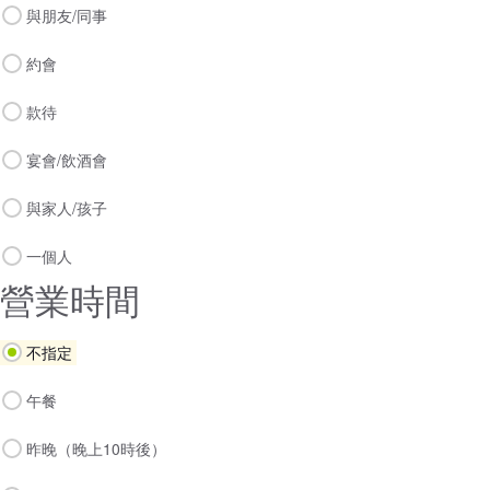
與朋友/同事
約會
款待
宴會/飲酒會
與家人/孩子
一個人
營業時間
不指定
午餐
昨晚（晚上10時後）