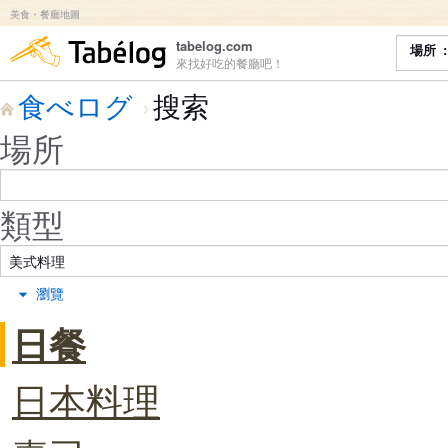
美食・餐廳地圖
食べログ
tabelog.com
場所
來找好吃的餐廳吧！
食べログ
搜索
場所
類型
瀏覽
日餐
日本料理