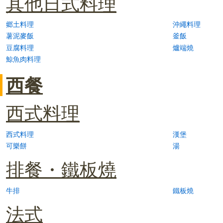
其他日式料理
郷土料理
沖繩料理
薯泥麥飯
釜飯
豆腐料理
爐端燒
鯨魚肉料理
西餐
西式料理
西式料理
漢堡
可樂餅
湯
排餐・鐵板燒
牛排
鐵板燒
法式