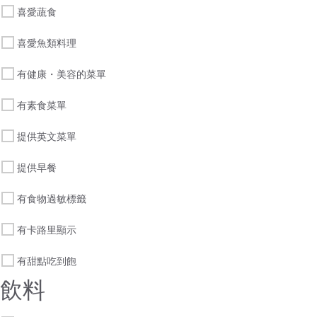
喜愛蔬食
喜愛魚類料理
有健康・美容的菜單
有素食菜單
提供英文菜單
提供早餐
有食物過敏標籤
有卡路里顯示
有甜點吃到飽
飲料