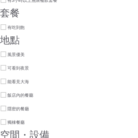
有3小時以上無限暢飲套餐
套餐
有吃到飽
地點
風景優美
可看到夜景
能看見大海
飯店內的餐廳
隱密的餐廳
獨棟餐廳
空間・設備