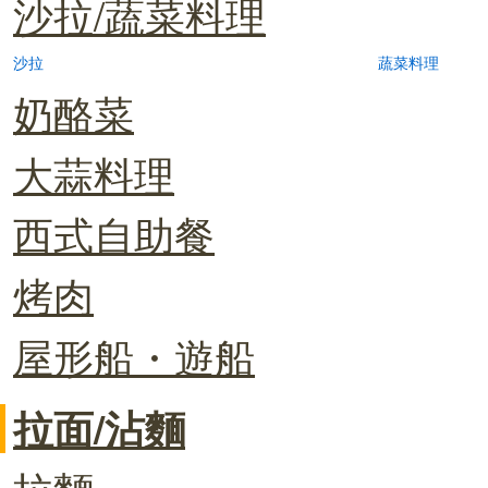
沙拉/蔬菜料理
沙拉
蔬菜料理
奶酪菜
大蒜料理
西式自助餐
烤肉
屋形船・遊船
拉面/沾麵
拉麵