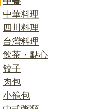
中餐
中華料理
四川料理
台灣料理
飲茶・點心
餃子
肉包
小籠包
中式粥類