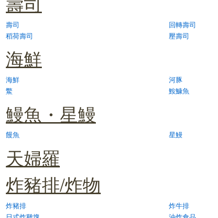
壽司
壽司
回轉壽司
稻荷壽司
壓壽司
海鮮
海鮮
河豚
鱉
鮟鱇魚
鰻魚・星鰻
饅魚
星鰻
天婦羅
炸豬排/炸物
炸豬排
炸牛排
日式炸雞塊
油炸食品