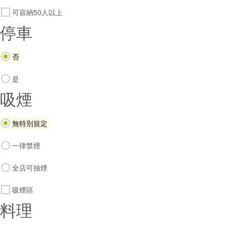
可容納50人以上
停車
否
是
吸煙
無特別規定
一律禁煙
全店可抽煙
吸煙區
料理