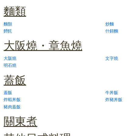
麵類
麵類
炒麵
餺飥
什錦麵
大阪燒・章魚燒
大阪燒
文字燒
明石燒
蓋飯
蓋飯
牛丼飯
炸蝦丼飯
炸豬丼飯
豬肉蓋飯
關東煮