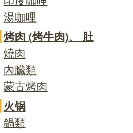
湯咖哩
烤肉 (烤牛肉)、 肚
燒肉
內臟類
蒙古烤肉
火锅
鍋類