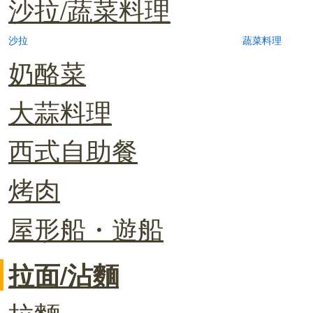
沙拉/蔬菜料理
沙拉
蔬菜料理
奶酪菜
大蒜料理
西式自助餐
烤肉
屋形船・遊船
拉面/沾麵
拉麵