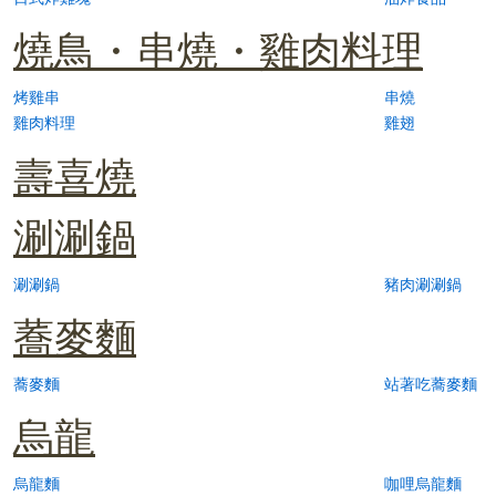
燒鳥・串燒・雞肉料理
烤雞串
串燒
雞肉料理
雞翅
壽喜燒
涮涮鍋
涮涮鍋
豬肉涮涮鍋
蕎麥麵
蕎麥麵
站著吃蕎麥麵
烏龍
烏龍麵
咖哩烏龍麵