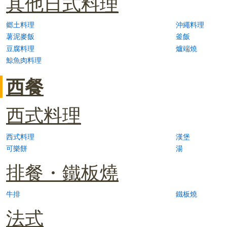
其他日式料理
郷土料理
沖繩料理
薯泥麥飯
釜飯
豆腐料理
爐端燒
鯨魚肉料理
西餐
西式料理
西式料理
漢堡
可樂餅
湯
排餐・鐵板燒
牛排
鐵板燒
法式