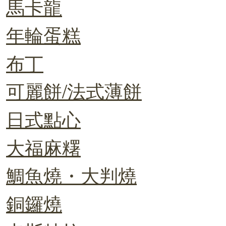
馬卡龍
年輪蛋糕
布丁
可麗餅/法式薄餅
日式點心
大福麻糬
鯛魚燒・大判燒
銅鑼燒