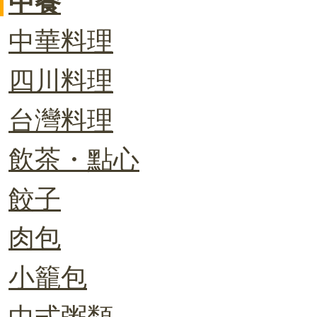
中餐
中華料理
四川料理
台灣料理
飲茶・點心
餃子
肉包
小籠包
中式粥類