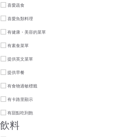
喜愛蔬食
喜愛魚類料理
有健康・美容的菜單
有素食菜單
提供英文菜單
提供早餐
有食物過敏標籤
有卡路里顯示
有甜點吃到飽
飲料