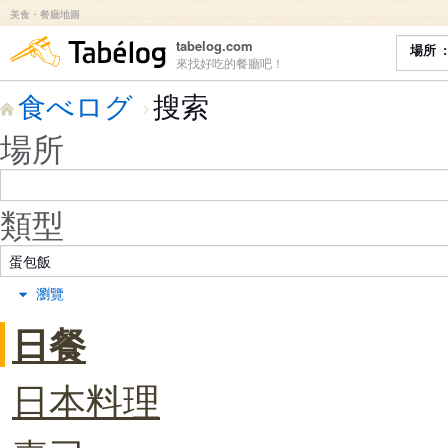
美食・餐廳地圖
食べログ
tabelog.com
場所
來找好吃的餐廳吧！
食べログ
搜索
場所
類型
瀏覽
日餐
日本料理