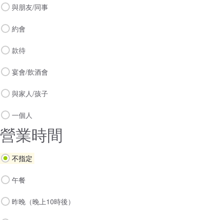
與朋友/同事
約會
款待
宴會/飲酒會
與家人/孩子
一個人
營業時間
不指定
午餐
昨晚（晚上10時後）