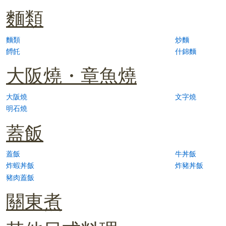
麵類
麵類
炒麵
餺飥
什錦麵
大阪燒・章魚燒
大阪燒
文字燒
明石燒
蓋飯
蓋飯
牛丼飯
炸蝦丼飯
炸豬丼飯
豬肉蓋飯
關東煮