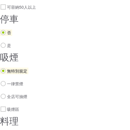
可容納50人以上
停車
否
是
吸煙
無特別規定
一律禁煙
全店可抽煙
吸煙區
料理