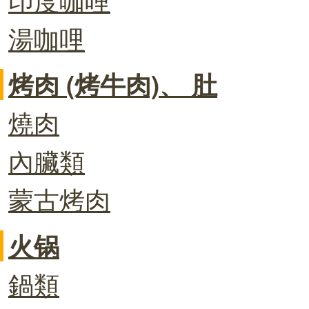
湯咖哩
烤肉 (烤牛肉)、 肚
燒肉
內臟類
蒙古烤肉
火锅
鍋類