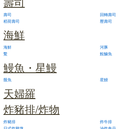
壽司
壽司
回轉壽司
稻荷壽司
壓壽司
海鮮
海鮮
河豚
鱉
鮟鱇魚
鰻魚・星鰻
饅魚
星鰻
天婦羅
炸豬排/炸物
炸豬排
炸牛排
日式炸雞塊
油炸食品