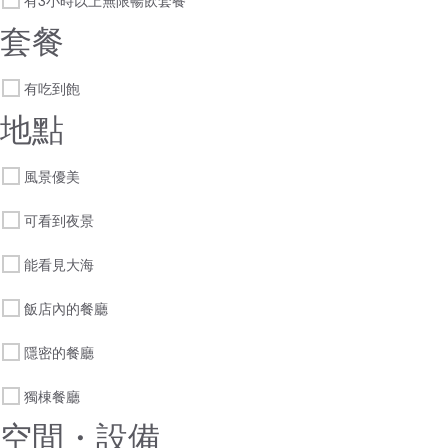
有3小時以上無限暢飲套餐
套餐
有吃到飽
地點
風景優美
可看到夜景
能看見大海
飯店內的餐廳
隱密的餐廳
獨棟餐廳
空間・設備