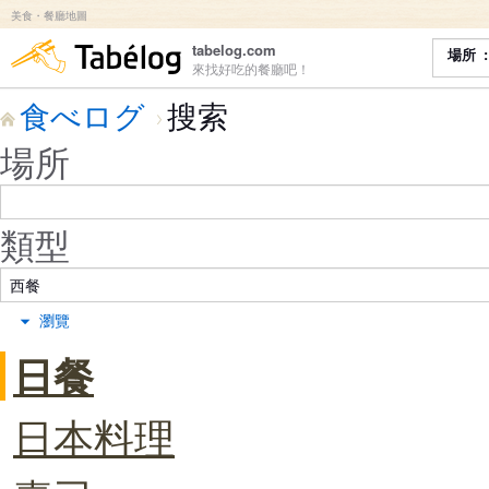
美食・餐廳地圖
食べログ
tabelog.com
場所
來找好吃的餐廳吧！
食べログ
搜索
場所
類型
瀏覽
日餐
日本料理