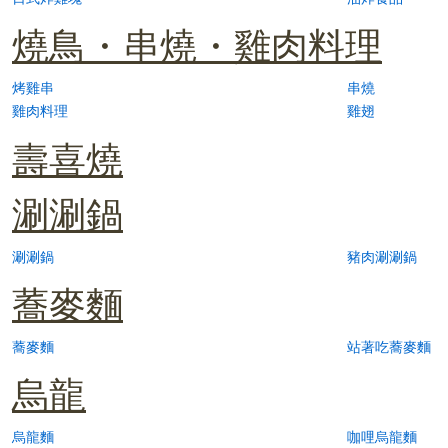
燒鳥・串燒・雞肉料理
烤雞串
串燒
雞肉料理
雞翅
壽喜燒
涮涮鍋
涮涮鍋
豬肉涮涮鍋
蕎麥麵
蕎麥麵
站著吃蕎麥麵
烏龍
烏龍麵
咖哩烏龍麵