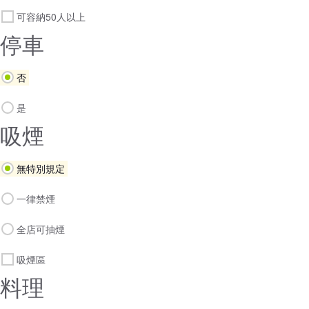
可容納50人以上
停車
否
是
吸煙
無特別規定
一律禁煙
全店可抽煙
吸煙區
料理