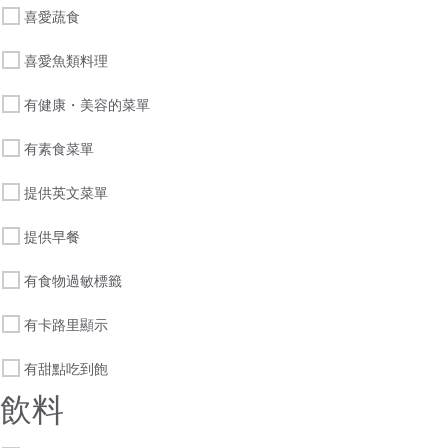
喜愛蔬食
喜愛魚類料理
有健康・美容的菜單
有素食菜單
提供英文菜單
提供早餐
有食物過敏標籤
有卡路里顯示
有甜點吃到飽
飲料