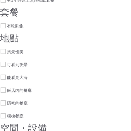
有3小時以上無限暢飲套餐
套餐
有吃到飽
地點
風景優美
可看到夜景
能看見大海
飯店內的餐廳
隱密的餐廳
獨棟餐廳
空間・設備