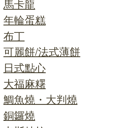
馬卡龍
年輪蛋糕
布丁
可麗餅/法式薄餅
日式點心
大福麻糬
鯛魚燒・大判燒
銅鑼燒