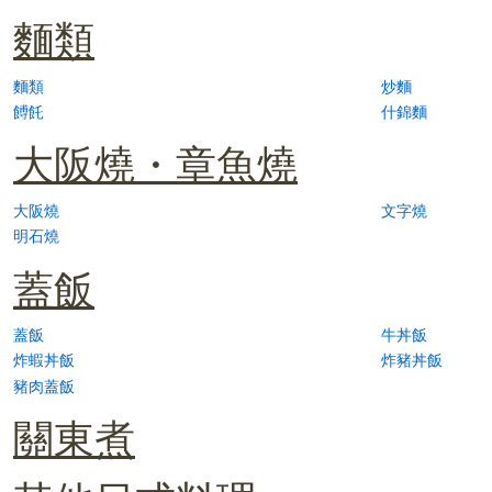
麵類
麵類
炒麵
餺飥
什錦麵
大阪燒・章魚燒
大阪燒
文字燒
明石燒
蓋飯
蓋飯
牛丼飯
炸蝦丼飯
炸豬丼飯
豬肉蓋飯
關東煮