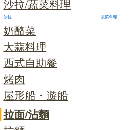
沙拉/蔬菜料理
沙拉
蔬菜料理
奶酪菜
大蒜料理
西式自助餐
烤肉
屋形船・遊船
拉面/沾麵
拉麵