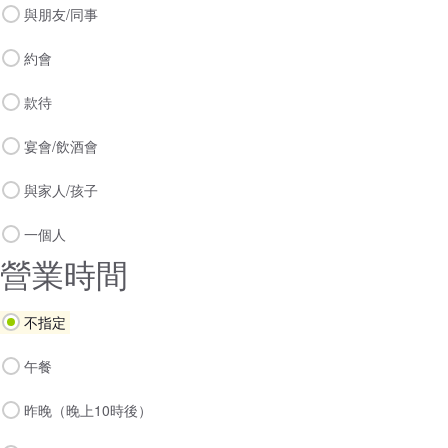
與朋友/同事
約會
款待
宴會/飲酒會
與家人/孩子
一個人
營業時間
不指定
午餐
昨晚（晚上10時後）