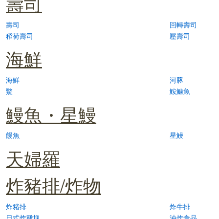
壽司
壽司
回轉壽司
稻荷壽司
壓壽司
海鮮
海鮮
河豚
鱉
鮟鱇魚
鰻魚・星鰻
饅魚
星鰻
天婦羅
炸豬排/炸物
炸豬排
炸牛排
日式炸雞塊
油炸食品