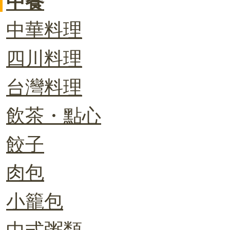
中餐
中華料理
四川料理
台灣料理
飲茶・點心
餃子
肉包
小籠包
中式粥類