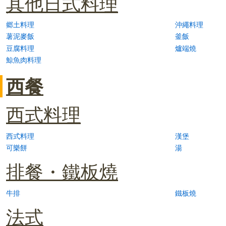
其他日式料理
郷土料理
沖繩料理
薯泥麥飯
釜飯
豆腐料理
爐端燒
鯨魚肉料理
西餐
西式料理
西式料理
漢堡
可樂餅
湯
排餐・鐵板燒
牛排
鐵板燒
法式