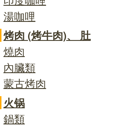
湯咖哩
烤肉 (烤牛肉)、 肚
燒肉
內臟類
蒙古烤肉
火锅
鍋類