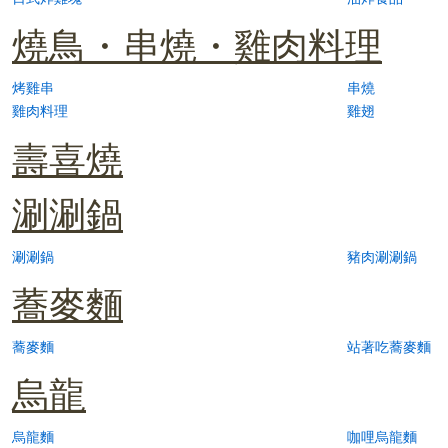
燒鳥・串燒・雞肉料理
烤雞串
串燒
雞肉料理
雞翅
壽喜燒
涮涮鍋
涮涮鍋
豬肉涮涮鍋
蕎麥麵
蕎麥麵
站著吃蕎麥麵
烏龍
烏龍麵
咖哩烏龍麵