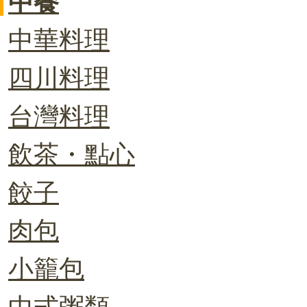
中餐
中華料理
四川料理
台灣料理
飲茶・點心
餃子
肉包
小籠包
中式粥類