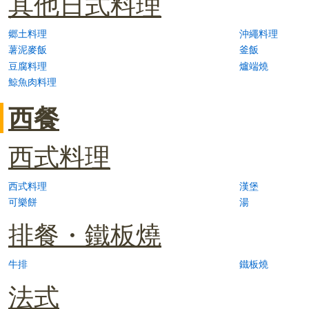
其他日式料理
郷土料理
沖繩料理
薯泥麥飯
釜飯
豆腐料理
爐端燒
鯨魚肉料理
西餐
西式料理
西式料理
漢堡
可樂餅
湯
排餐・鐵板燒
牛排
鐵板燒
法式