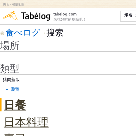
美食・餐廳地圖
食べログ
tabelog.com
場所
來找好吃的餐廳吧！
食べログ
搜索
場所
類型
瀏覽
日餐
日本料理