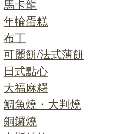
馬卡龍
年輪蛋糕
布丁
可麗餅/法式薄餅
日式點心
大福麻糬
鯛魚燒・大判燒
銅鑼燒