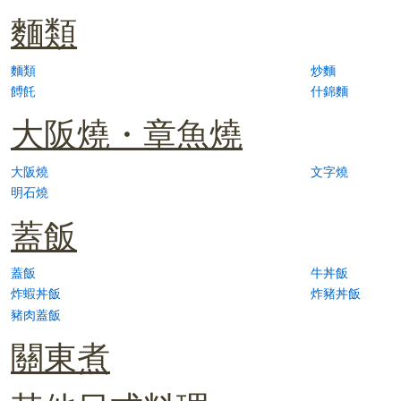
麵類
麵類
炒麵
餺飥
什錦麵
大阪燒・章魚燒
大阪燒
文字燒
明石燒
蓋飯
蓋飯
牛丼飯
炸蝦丼飯
炸豬丼飯
豬肉蓋飯
關東煮