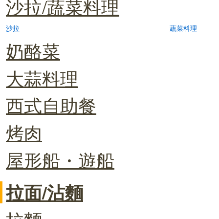
沙拉/蔬菜料理
沙拉
蔬菜料理
奶酪菜
大蒜料理
西式自助餐
烤肉
屋形船・遊船
拉面/沾麵
拉麵