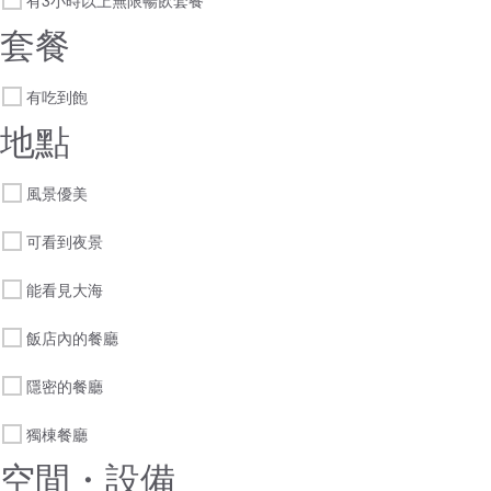
有3小時以上無限暢飲套餐
套餐
有吃到飽
地點
風景優美
可看到夜景
能看見大海
飯店內的餐廳
隱密的餐廳
獨棟餐廳
空間・設備