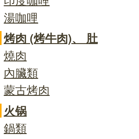
湯咖哩
烤肉 (烤牛肉)、 肚
燒肉
內臟類
蒙古烤肉
火锅
鍋類