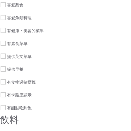
喜愛蔬食
喜愛魚類料理
有健康・美容的菜單
有素食菜單
提供英文菜單
提供早餐
有食物過敏標籤
有卡路里顯示
有甜點吃到飽
飲料