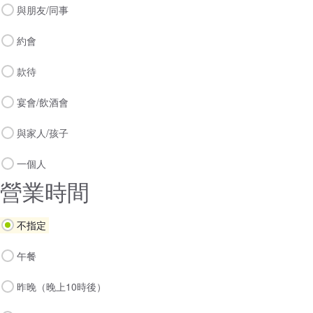
與朋友/同事
約會
款待
宴會/飲酒會
與家人/孩子
一個人
營業時間
不指定
午餐
昨晚（晚上10時後）