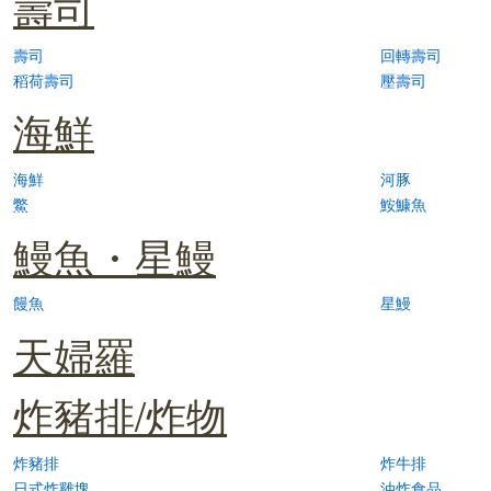
壽司
壽司
回轉壽司
稻荷壽司
壓壽司
海鮮
海鮮
河豚
鱉
鮟鱇魚
鰻魚・星鰻
饅魚
星鰻
天婦羅
炸豬排/炸物
炸豬排
炸牛排
日式炸雞塊
油炸食品