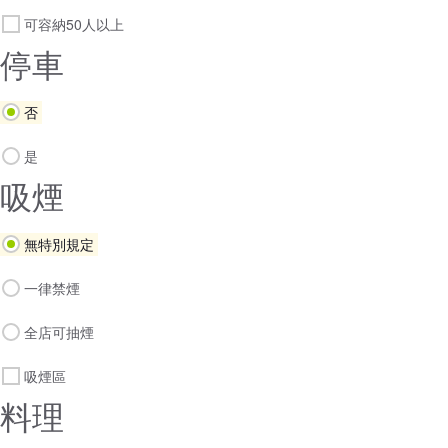
可容納50人以上
停車
否
是
吸煙
無特別規定
一律禁煙
全店可抽煙
吸煙區
料理